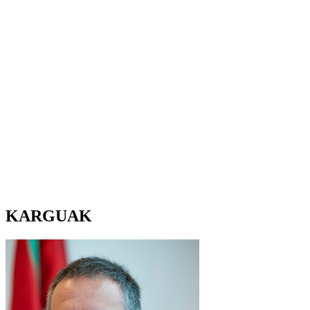
KARGUAK