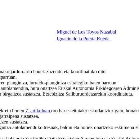
Miguel de Los Toyos Nazabal
Ignacio de la Puerta Rueda
nako jardun-arlo hauek zuzendu eta koordinatuko ditu:
sparruan.
ren plangintza, lurralde-plangintza estrategiko baten barruan.
za-antolamendua, hura onartzea Euskal Autonomia Erkidegoaren Admini
 birgaitzea sustatzea, Etxebizitza Sailburuordetzarekin koordinatuta.
dekretu honen
7. artikuluan
oro har esleitutako eskudantziez gain, hona
arraipena sustatzea.
ezen sustatzea.
irigintza-antolamenduko tresnak, baldin eta horiek onartzeko eskumena
iliz, hala nola Euskadiko Datu Espazialen Azpiegitura eta Euskal Auton