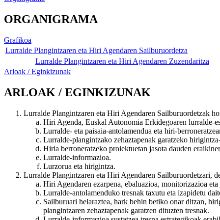
ORGANIGRAMA
Grafikoa
Lurralde Plangintzaren eta Hiri Agendaren Sailburuordetza
Lurralde Plangintzaren eta Hiri Agendaren Zuzendaritza
Arloak / Eginkizunak
ARLOAK / EGINKIZUNAK
Lurralde Plangintzaren eta Hiri Agendaren Sailburuordetzak ho
Hiri Agenda, Euskal Autonomia Erkidegoaren lurralde-e
Lurralde- eta paisaia-antolamendua eta hiri-berroneratzea
Lurralde-plangintzako zehaztapenak garatzeko hirigint
Hiria berroneratzeko proiektuetan jasota dauden eraikinen
Lurralde-informazioa.
Lurzorua eta hirigintza.
Lurralde Plangintzaren eta Hiri Agendaren Sailburuordetzari, 
Hiri Agendaren ezarpena, ebaluazioa, monitorizazioa eta j
Lurralde-antolamenduko tresnak taxutu eta izapidetu dait
Sailburuari helaraztea, hark behin betiko onar ditzan, h
plangintzaren zehaztapenak garatzen dituzten tresnak.
Lurralde-informazioa sustatzea tresna estrategikoak erab