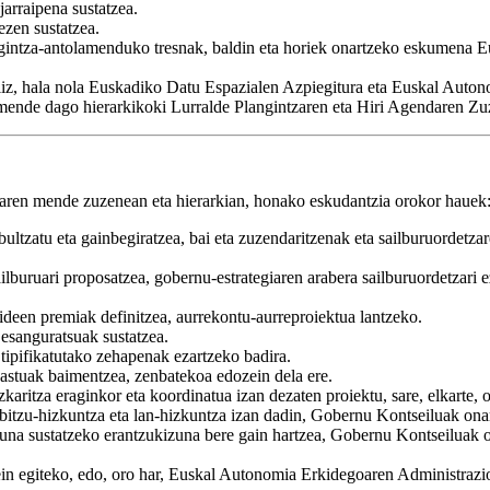
arraipena sustatzea.
ezen sustatzea.
irigintza-antolamenduko tresnak, baldin eta horiek onartzeko eskumena
iliz, hala nola Euskadiko Datu Espazialen Azpiegitura eta Euskal Auton
mende dago hierarkikoki Lurralde Plangintzaren eta Hiri Agendaren Zu
uaren mende zuzenean eta hierarkian, honako eskudantzia orokor hauek
 bultzatu eta gainbegiratzea, bai eta zuzendaritzenak eta sailburuordet
ilburuari proposatzea, gobernu-estrategiaren arabera sailburuordetzari e
bideen premiak definitzea, aurrekontu-aurreproiektua lantzeko.
esanguratsuak sustatzea.
 tipifikatutako zehapenak ezartzeko badira.
astuak baimentzea, zenbatekoa edozein dela ere.
karitza eraginkor eta koordinatua izan dezaten proiektu, sare, elkarte,
bitzu-hizkuntza eta lan-hizkuntza izan dadin, Gobernu Kontseiluak ona
na sustatzeko erantzukizuna bere gain hartzea, Gobernu Kontseilua
ein egiteko, edo, oro har, Euskal Autonomia Erkidegoaren Administrazi