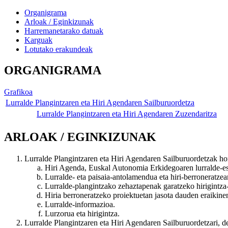
Organigrama
Arloak / Eginkizunak
Harremanetarako datuak
Karguak
Lotutako erakundeak
ORGANIGRAMA
Grafikoa
Lurralde Plangintzaren eta Hiri Agendaren Sailburuordetza
Lurralde Plangintzaren eta Hiri Agendaren Zuzendaritza
ARLOAK / EGINKIZUNAK
Lurralde Plangintzaren eta Hiri Agendaren Sailburuordetzak ho
Hiri Agenda, Euskal Autonomia Erkidegoaren lurralde-e
Lurralde- eta paisaia-antolamendua eta hiri-berroneratzea
Lurralde-plangintzako zehaztapenak garatzeko hirigint
Hiria berroneratzeko proiektuetan jasota dauden eraikinen
Lurralde-informazioa.
Lurzorua eta hirigintza.
Lurralde Plangintzaren eta Hiri Agendaren Sailburuordetzari, 