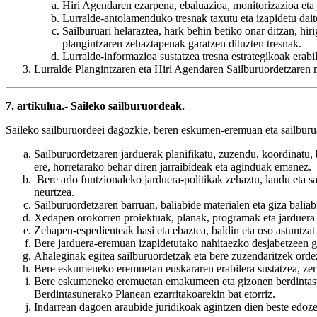
Hiri Agendaren ezarpena, ebaluazioa, monitorizazioa eta j
Lurralde-antolamenduko tresnak taxutu eta izapidetu dait
Sailburuari helaraztea, hark behin betiko onar ditzan, h
plangintzaren zehaztapenak garatzen dituzten tresnak.
Lurralde-informazioa sustatzea tresna estrategikoak erab
Lurralde Plangintzaren eta Hiri Agendaren Sailburuordetzaren 
7. artikulua.- Saileko sailburuordeak.
Saileko sailburuordeei dagozkie, beren eskumen-eremuan eta sailbur
Sailburuordetzaren jarduerak planifikatu, zuzendu, koordinatu,
ere, horretarako behar diren jarraibideak eta aginduak emanez.
Bere arlo funtzionaleko jarduera-politikak zehaztu, landu eta sa
neurtzea.
Sailburuordetzaren barruan, baliabide materialen eta giza balia
Xedapen orokorren proiektuak, planak, programak eta jarduera 
Zehapen-espedienteak hasi eta ebaztea, baldin eta oso astuntzat
Bere jarduera-eremuan izapidetutako nahitaezko desjabetzeen g
Ahaleginak egitea sailburuordetzak eta bere zuzendaritzek ordez
Bere eskumeneko eremuetan euskararen erabilera sustatzea, zer
Bere eskumeneko eremuetan emakumeen eta gizonen berdintasu
Berdintasunerako Planean ezarritakoarekin bat etorriz.
Indarrean dagoen araubide juridikoak agintzen dien beste edoz