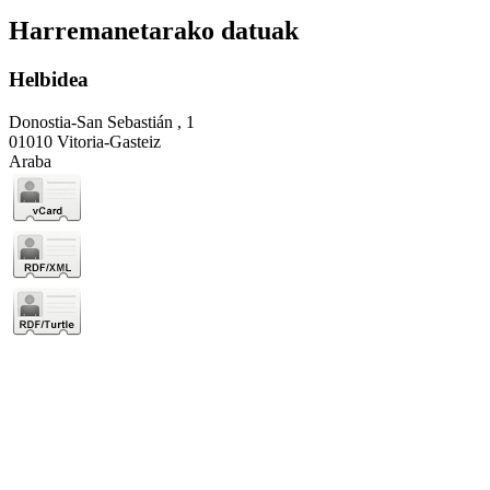
Harremanetarako datuak
Helbidea
Donostia-San Sebastián , 1
01010 Vitoria-Gasteiz
Araba