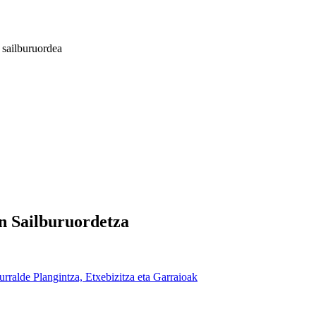
 sailburuordea
n Sailburuordetza
urralde Plangintza, Etxebizitza eta Garraioak