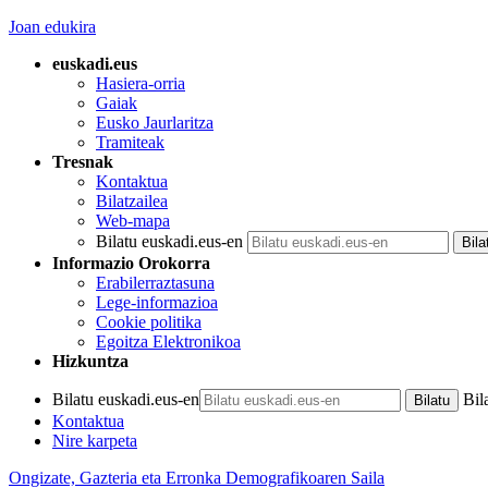
Joan edukira
euskadi.eus
Hasiera-orria
Gaiak
Eusko Jaurlaritza
Tramiteak
Tresnak
Kontaktua
Bilatzailea
Web-mapa
Bilatu euskadi.eus-en
Informazio Orokorra
Erabilerraztasuna
Lege-informazioa
Cookie politika
Egoitza Elektronikoa
Hizkuntza
Bilatu euskadi.eus-en
Bil
Kontaktua
Nire karpeta
Ongizate, Gazteria eta Erronka Demografikoaren Saila