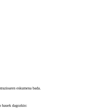
strazioaren eskumena bada.
ko hauek dagozkio: