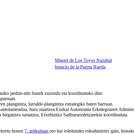
Miguel de Los Toyos Nazabal
Ignacio de la Puerta Rueda
nako jardun-arlo hauek zuzendu eta koordinatuko ditu:
sparruan.
ren plangintza, lurralde-plangintza estrategiko baten barruan.
za-antolamendua, hura onartzea Euskal Autonomia Erkidegoaren Admini
 birgaitzea sustatzea, Etxebizitza Sailburuordetzarekin koordinatuta.
dekretu honen
7. artikuluan
oro har esleitutako eskudantziez gain, hona