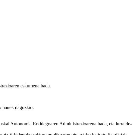
strazioaren eskumena bada.
ko hauek dagozkio:
 Euskal Autonomia Erkidegoaren Administrazioarena bada, eta lurralde-
omia Erkidegoko sektore publikoaren oinarrizko kartografia ofiziala.