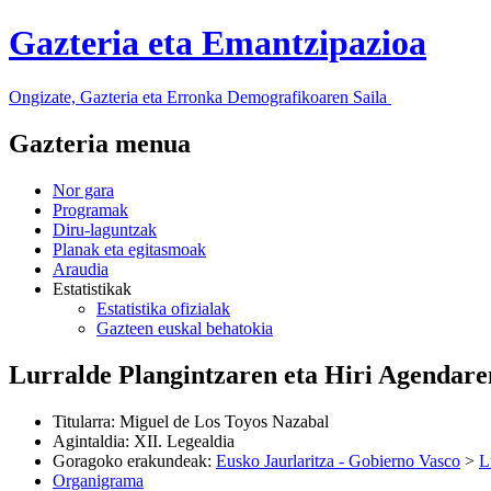
Gazteria eta Emantzipazioa
Ongizate, Gazteria eta Erronka Demografikoaren Saila
Gazteria menua
Nor gara
Programak
Diru-laguntzak
Planak eta egitasmoak
Araudia
Estatistikak
Estatistika ofizialak
Gazteen euskal behatokia
Lurralde Plangintzaren eta Hiri Agendare
Titularra
:
Miguel de Los Toyos Nazabal
Agintaldia
:
XII. Legealdia
Goragoko erakundeak
:
Eusko Jaurlaritza - Gobierno Vasco
>
L
Organigrama