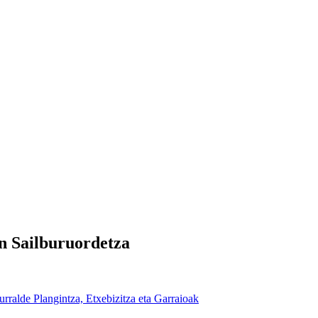
n Sailburuordetza
urralde Plangintza, Etxebizitza eta Garraioak