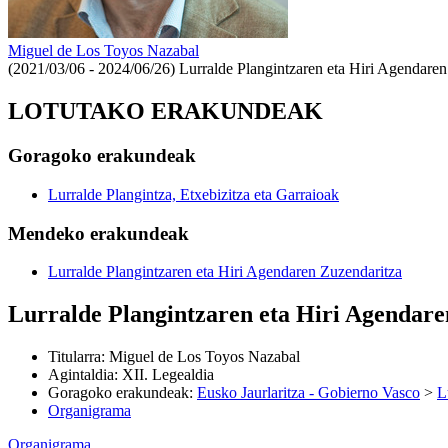
Miguel de Los Toyos Nazabal
(2021/03/06 - 2024/06/26)
Lurralde Plangintzaren eta Hiri Agendaren
LOTUTAKO ERAKUNDEAK
Goragoko erakundeak
Lurralde Plangintza, Etxebizitza eta Garraioak
Mendeko erakundeak
Lurralde Plangintzaren eta Hiri Agendaren Zuzendaritza
Lurralde Plangintzaren eta Hiri Agendare
Titularra
:
Miguel de Los Toyos Nazabal
Agintaldia
:
XII. Legealdia
Goragoko erakundeak
:
Eusko Jaurlaritza - Gobierno Vasco
>
L
Organigrama
Organigrama