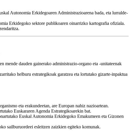
 Euskal Autonomia Erkidegoaren Administrazioarena bada, eta lurralde-
omia Erkidegoko sektore publikoaren oinarrizko kartografia ofiziala.
zendaritza.
:
zaren mende dauden gainerako administrazio-organo eta -unitateenak
zarritako helburu estrategikoak garatzea eta lortutako gizarte-inpaktua
 organismo eta erakundeetan, are Europan nahiz nazioartean.
rtutako Euskararen Agenda Estrategikoarekin bat.
k onartutako Euskal Autonomia Erkidegoko Emakumeen eta Gizonen
oko sailburuordeei esleitzen zaizkien egiteko komunak.