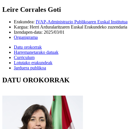
Leire Corrales Goti
Erakundea
:
IVAP-Administrazio Publikoaren Euskal Institutua
Kargua
:
Herri Arduralaritzaren Euskal Erakundeko zuzendaria
Izendapen-data
:
2025/03/01
Organigrama
Datu orokorrak
Harremanetarako datuak
Curriculum
Lotutako erakundeak
Jarduera publikoa
DATU OROKORRAK