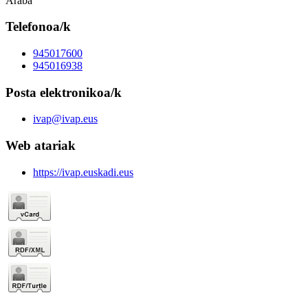
Araba
Telefonoa/k
945017600
945016938
Posta elektronikoa/k
ivap@ivap.eus
Web atariak
https://ivap.euskadi.eus