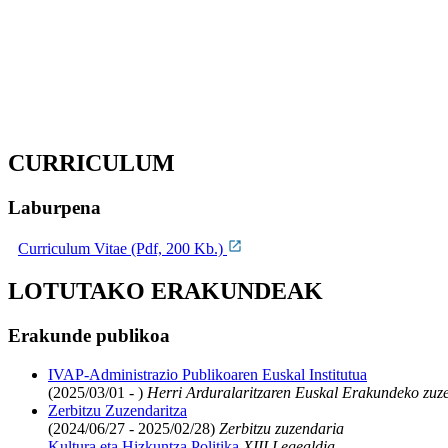
CURRICULUM
Laburpena
Curriculum Vitae (Pdf, 200 Kb.)
LOTUTAKO ERAKUNDEAK
Erakunde publikoa
IVAP-Administrazio Publikoaren Euskal Institutua
(2025/03/01 - )
Herri Arduralaritzaren Euskal Erakundeko zuz
Zerbitzu Zuzendaritza
(2024/06/27 - 2025/02/28)
Zerbitzu zuzendaria
Kultura eta Hizkuntza Politika
XIII Legealdia