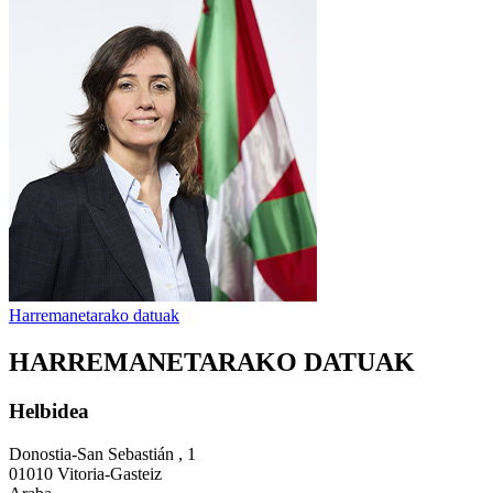
Harremanetarako datuak
HARREMANETARAKO DATUAK
Helbidea
Donostia-San Sebastián , 1
01010 Vitoria-Gasteiz