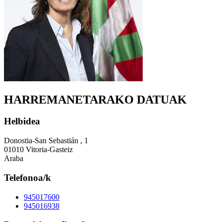
HARREMANETARAKO DATUAK
Helbidea
Donostia-San Sebastián , 1
01010 Vitoria-Gasteiz
Araba
Telefonoa/k
945017600
945016938