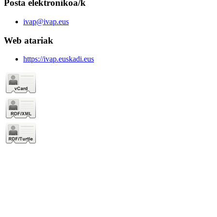
Posta elektronikoa/k
ivap@ivap.eus
Web atariak
https://ivap.euskadi.eus