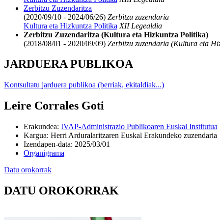
Zerbitzu Zuzendaritza
(2020/09/10 - 2024/06/26)
Zerbitzu zuzendaria
Kultura eta Hizkuntza Politika
XII Legealdia
Zerbitzu Zuzendaritza (Kultura eta Hizkuntza Politika)
(2018/08/01 - 2020/09/09)
Zerbitzu zuzendaria (Kultura eta Hiz
JARDUERA PUBLIKOA
Kontsultatu jarduera publikoa (berriak, ekitaldiak...)
Leire Corrales Goti
Erakundea
:
IVAP-Administrazio Publikoaren Euskal Institutua
Kargua
:
Herri Arduralaritzaren Euskal Erakundeko zuzendaria
Izendapen-data
:
2025/03/01
Organigrama
Datu orokorrak
DATU OROKORRAK