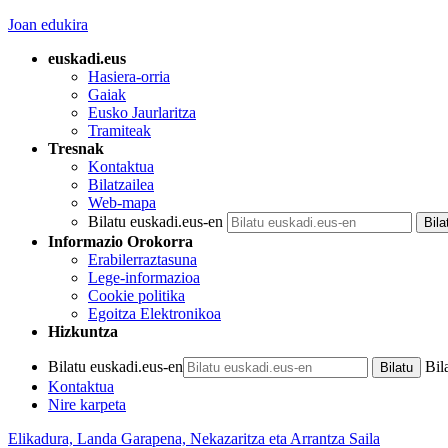
Joan edukira
euskadi.eus
Hasiera-orria
Gaiak
Eusko Jaurlaritza
Tramiteak
Tresnak
Kontaktua
Bilatzailea
Web-mapa
Bilatu euskadi.eus-en
Informazio Orokorra
Erabilerraztasuna
Lege-informazioa
Cookie politika
Egoitza Elektronikoa
Hizkuntza
Bilatu euskadi.eus-en
Bil
Kontaktua
Nire karpeta
Elikadura, Landa Garapena, Nekazaritza eta Arrantza Saila