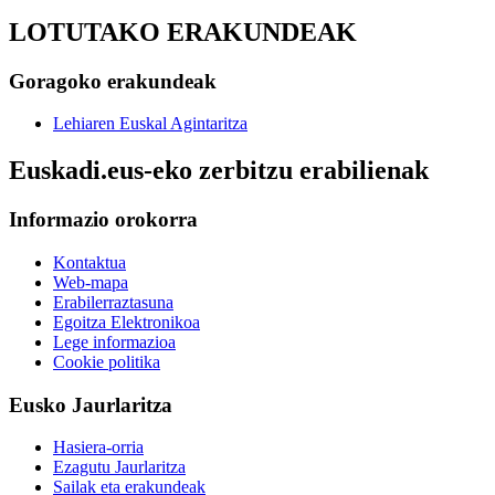
LOTUTAKO ERAKUNDEAK
Goragoko erakundeak
Lehiaren Euskal Agintaritza
Euskadi.eus-eko zerbitzu erabilienak
Informazio orokorra
Kontaktua
Web-mapa
Erabilerraztasuna
Egoitza Elektronikoa
Lege informazioa
Cookie politika
Eusko Jaurlaritza
Hasiera-orria
Ezagutu Jaurlaritza
Sailak eta erakundeak