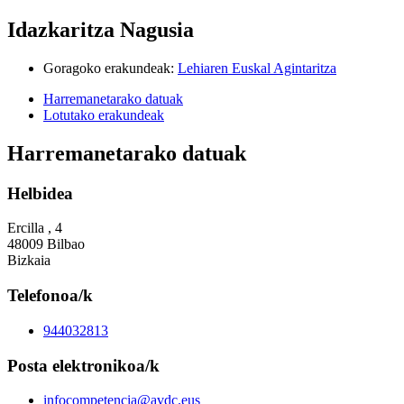
Idazkaritza Nagusia
Goragoko erakundeak
:
Lehiaren Euskal Agintaritza
Harremanetarako datuak
Lotutako erakundeak
Harremanetarako datuak
Helbidea
Ercilla , 4
48009 Bilbao
Bizkaia
Telefonoa/k
944032813
Posta elektronikoa/k
infocompetencia@avdc.eus