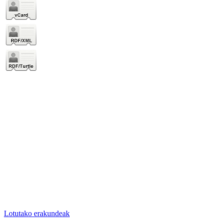
Lotutako erakundeak