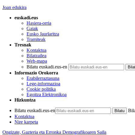
Joan edukira
euskadi.eus
Hasiera-orria
Gaiak
Eusko Jaurlaritza
Tramiteak
Tresnak
Kontaktua
Bilatzailea
Web-mapa
Bilatu euskadi.eus-en
Informazio Orokorra
Erabilerraztasuna
Lege-informazioa
Cookie politika
Egoitza Elektronikoa
Hizkuntza
Bilatu euskadi.eus-en
Bil
Kontaktua
Nire karpeta
Ongizate, Gazteria eta Erronka Demografikoaren Saila