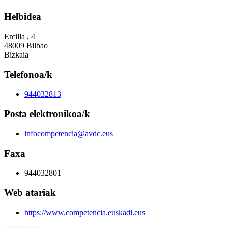
Helbidea
Ercilla , 4
48009 Bilbao
Bizkaia
Telefonoa/k
944032813
Posta elektronikoa/k
infocompetencia@avdc.eus
Faxa
944032801
Web atariak
https://www.competencia.euskadi.eus