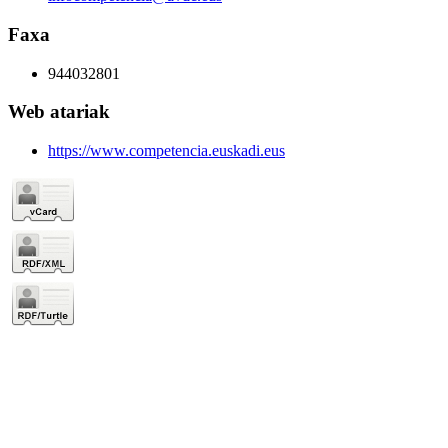
Faxa
944032801
Web atariak
https://www.competencia.euskadi.eus