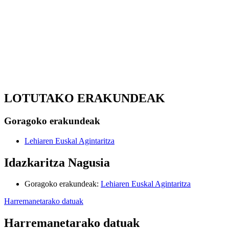
LOTUTAKO ERAKUNDEAK
Goragoko erakundeak
Lehiaren Euskal Agintaritza
Idazkaritza Nagusia
Goragoko erakundeak
:
Lehiaren Euskal Agintaritza
Harremanetarako datuak
Harremanetarako datuak