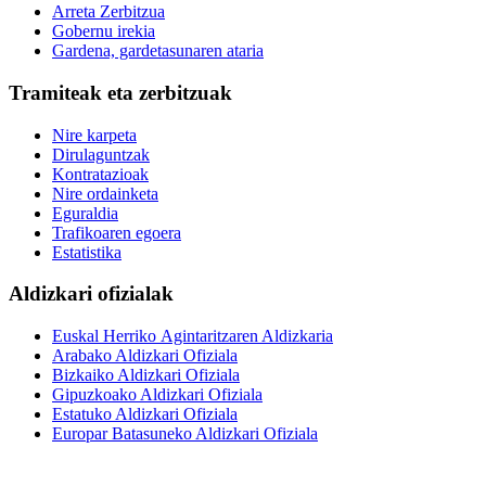
Arreta Zerbitzua
Gobernu irekia
Gardena, gardetasunaren ataria
Tramiteak eta zerbitzuak
Nire karpeta
Dirulaguntzak
Kontratazioak
Nire ordainketa
Eguraldia
Trafikoaren egoera
Estatistika
Aldizkari ofizialak
Euskal Herriko Agintaritzaren Aldizkaria
Arabako Aldizkari Ofiziala
Bizkaiko Aldizkari Ofiziala
Gipuzkoako Aldizkari Ofiziala
Estatuko Aldizkari Ofiziala
Europar Batasuneko Aldizkari Ofiziala