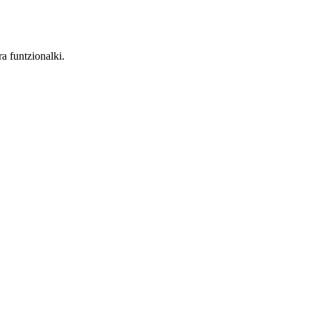
a funtzionalki.