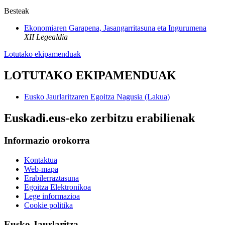
Besteak
Ekonomiaren Garapena, Jasangarritasuna eta Ingurumena
XII Legealdia
Lotutako ekipamenduak
LOTUTAKO EKIPAMENDUAK
Eusko Jaurlaritzaren Egoitza Nagusia (Lakua)
Euskadi.eus-eko zerbitzu erabilienak
Informazio orokorra
Kontaktua
Web-mapa
Erabilerraztasuna
Egoitza Elektronikoa
Lege informazioa
Cookie politika
Eusko Jaurlaritza