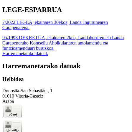
LEGE-ESPARRUA
7/2022 LEGEA, ekainaren 30ekoa, Landa-Ingurunearen
Garapenarena.
95/1998 DEKRETUA, ekainaren 2koa, Landaberriren eta Landa
Garapenerako Kontseilu Aholkulariaren antolamendu eta
funtzioamenduari buruzkoa.
Harremanetarako datuak
Harremanetarako datuak
Helbidea
Donostia-San Sebastián , 1
01010 Vitoria-Gasteiz
Araba