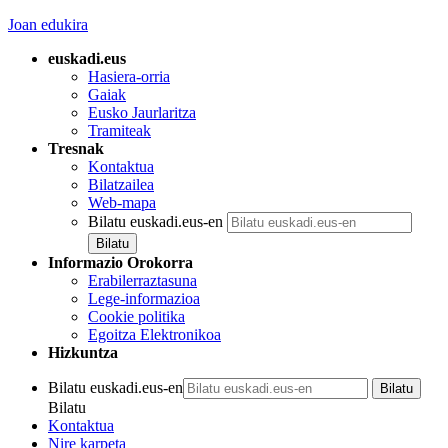
Joan edukira
euskadi.eus
Hasiera-orria
Gaiak
Eusko Jaurlaritza
Tramiteak
Tresnak
Kontaktua
Bilatzailea
Web-mapa
Bilatu euskadi.eus-en
Informazio Orokorra
Erabilerraztasuna
Lege-informazioa
Cookie politika
Egoitza Elektronikoa
Hizkuntza
Bilatu euskadi.eus-en
Bilatu
Kontaktua
Nire karpeta