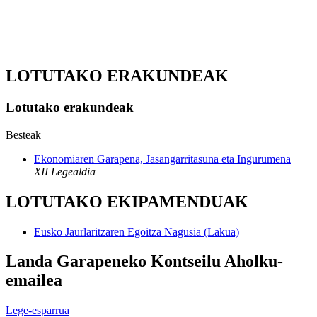
LOTUTAKO ERAKUNDEAK
Lotutako erakundeak
Besteak
Ekonomiaren Garapena, Jasangarritasuna eta Ingurumena
XII Legealdia
LOTUTAKO EKIPAMENDUAK
Eusko Jaurlaritzaren Egoitza Nagusia (Lakua)
Landa Garapeneko Kontseilu Aholku-
emailea
Lege-esparrua