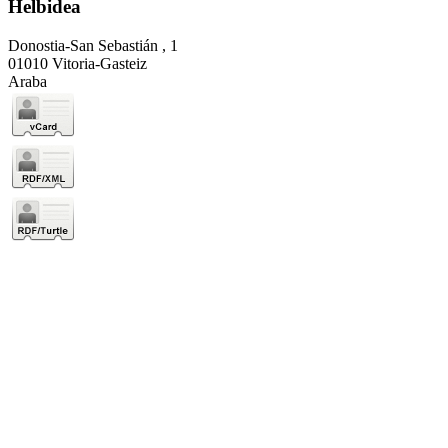
Helbidea
Donostia-San Sebastián , 1
01010 Vitoria-Gasteiz
Araba