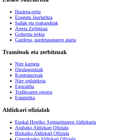
Hasiera-orria
Ezagutu Jaurlaritza
Sailak eta erakundeak
Arreta Zerbitzua
Gobernu irekia
Gardena, gardetasunaren ataria
Tramiteak eta zerbitzuak
Nire karpeta
Dirulaguntzak
Kontratazioak
Nire ordainketa
Eguraldia
Trafikoaren egoera
Estatistika
Aldizkari ofizialak
Euskal Herriko Agintaritzaren Aldizkaria
Arabako Aldizkari Ofiziala
Bizkaiko Aldizkari Ofiziala
Gipuzkoako Aldizkari Ofiziala