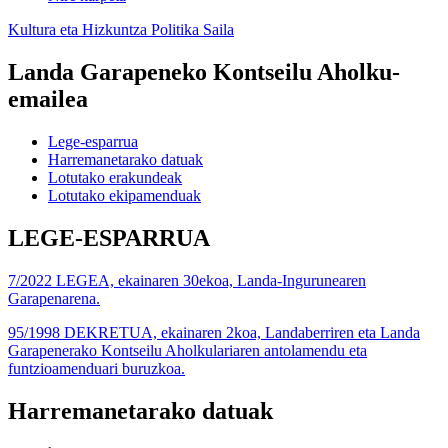
Kultura eta Hizkuntza Politika Saila
Landa Garapeneko Kontseilu Aholku-
emailea
Lege-esparrua
Harremanetarako datuak
Lotutako erakundeak
Lotutako ekipamenduak
LEGE-ESPARRUA
7/2022 LEGEA, ekainaren 30ekoa, Landa-Ingurunearen
Garapenarena.
95/1998 DEKRETUA, ekainaren 2koa, Landaberriren eta Landa
Garapenerako Kontseilu Aholkulariaren antolamendu eta
funtzioamenduari buruzkoa.
Harremanetarako datuak