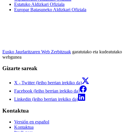
Estatuko Aldizkari Ofiziala
Europar Batasuneko Aldizkari Ofiziala
Eusko Jaurlaritzaren Web Zerbitzuak
garatutako eta kudeatutako
webgunea
Gizarte sareak
X - Twitter (leiho berrian irekiko da)
Facebook (leiho berrian irekiko da)
Linkedin (leiho berrian irekiko da)
Kontaktua
Versión en español
Kontaktua