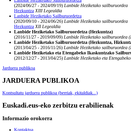
Lanbide Heziketako Sailburuordetza
(2024/06/27 - 2024/09/19)
Lanbide Heziketako sailburuordea
Hezkuntza
XIII Legealdia
Lanbide Heziketako Sailburuordetza
(2020/09/10 - 2024/06/26)
Lanbide Heziketako sailburuordea
Hezkuntza
XII Legealdia
Lanbide Heziketako Sailburuordetza (Hezkuntza)
(2016/11/27 - 2019/09/09)
Lanbide Heziketako sailburuordea (
Lanbide Heziketako Sailburuordetza (Hezkuntza, Hizkuntza
(2013/04/25 - 2016/11/26)
Lanbide Heziketako sailburuordea (H
Lanbide Heziketako eta Etengabeko Ikaskuntzako Sailburu
(2012/12/27 - 2013/04/25)
Lanbide Heziketako eta Etengabeko I
Jarduera publikoa
JARDUERA PUBLIKOA
Kontsultatu jarduera publikoa (berriak, ekitaldiak...)
Euskadi.eus-eko zerbitzu erabilienak
Informazio orokorra
Kontaktua