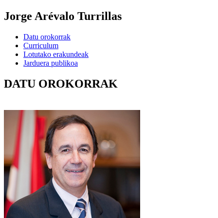
Jorge Arévalo Turrillas
Datu orokorrak
Curriculum
Lotutako erakundeak
Jarduera publikoa
DATU OROKORRAK