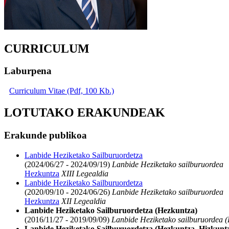
CURRICULUM
Laburpena
Curriculum Vitae (Pdf, 100 Kb.)
LOTUTAKO ERAKUNDEAK
Erakunde publikoa
Lanbide Heziketako Sailburuordetza
(2024/06/27 - 2024/09/19)
Lanbide Heziketako sailburuordea
Hezkuntza
XIII Legealdia
Lanbide Heziketako Sailburuordetza
(2020/09/10 - 2024/06/26)
Lanbide Heziketako sailburuordea
Hezkuntza
XII Legealdia
Lanbide Heziketako Sailburuordetza (Hezkuntza)
(2016/11/27 - 2019/09/09)
Lanbide Heziketako sailburuordea (
Lanbide Heziketako Sailburuordetza (Hezkuntza, Hizkuntza