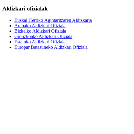
Aldizkari ofizialak
Euskal Herriko Agintaritzaren Aldizkaria
Arabako Aldizkari Ofiziala
Bizkaiko Aldizkari Ofiziala
Gipuzkoako Aldizkari Ofiziala
Estatuko Aldizkari Ofiziala
Europar Batasuneko Aldizkari Ofiziala