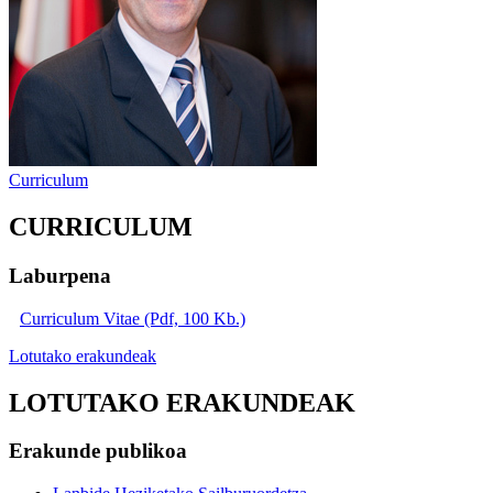
Curriculum
CURRICULUM
Laburpena
Curriculum Vitae (Pdf, 100 Kb.)
Lotutako erakundeak
LOTUTAKO ERAKUNDEAK
Erakunde publikoa