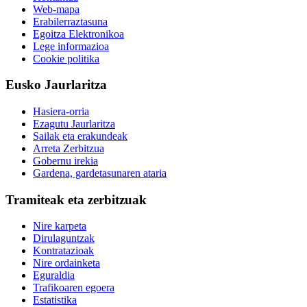
Web-mapa
Erabilerraztasuna
Egoitza Elektronikoa
Lege informazioa
Cookie politika
Eusko Jaurlaritza
Hasiera-orria
Ezagutu Jaurlaritza
Sailak eta erakundeak
Arreta Zerbitzua
Gobernu irekia
Gardena, gardetasunaren ataria
Tramiteak eta zerbitzuak
Nire karpeta
Dirulaguntzak
Kontratazioak
Nire ordainketa
Eguraldia
Trafikoaren egoera
Estatistika