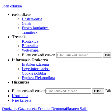
Joan edukira
euskadi.eus
Hasiera-orria
Gaiak
Eusko Jaurlaritza
Tramiteak
Tresnak
Kontaktua
Bilatzailea
Web-mapa
Bilatu euskadi.eus-en
Informazio Orokorra
Erabilerraztasuna
Lege-informazioa
Cookie politika
Egoitza Elektronikoa
Hizkuntza
Bilatu euskadi.eus-en
Bil
Kontaktua
Nire karpeta
Ongizate, Gazteria eta Erronka Demografikoaren Saila