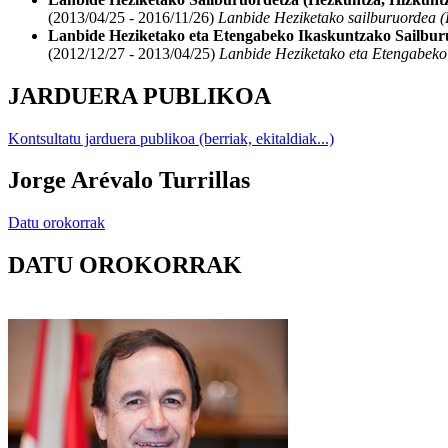
(2013/04/25 - 2016/11/26)
Lanbide Heziketako sailburuordea (H
Lanbide Heziketako eta Etengabeko Ikaskuntzako Sailburu
(2012/12/27 - 2013/04/25)
Lanbide Heziketako eta Etengabeko I
JARDUERA PUBLIKOA
Kontsultatu jarduera publikoa (berriak, ekitaldiak...)
Jorge Arévalo Turrillas
Datu orokorrak
DATU OROKORRAK