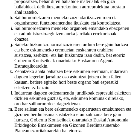
proposatzea, behar diren baliabide materialak eta giza
baliabideak definituz, aurrekontuen aurreproiektua prestatu
ahal izateko.
Sailburuordetzaren mendeko zuzendaritza-zentroen eta
organismoen funtzionamendua ikuskatu eta kontrolatzea.
Sailburuordetzaren mendeko organoek emandako ebazpenen
eta administrazio-egintzen aurka jarritako errekurtsoak
ebaztea.
Saileko hizkuntza-normalizazioaren ardura bere gain hartzea
eta bere eskumeneko eremuetan euskararen erabilera
sustatzea, zerbitzu- eta lan-hizkuntza izan dadin, bat etorriz
Gobernu Kontseiluak onartutako Euskararen Agenda
Estrategikoarekin.
Zehatzeko ahala baliatzea bere eskumen-eremuan, indarrean
dagoen legeriari jarraituz oso astuntzat jotzen diren falten
kasuan, betiere egiteko hori beste organo bati espresuki
esleitzen ez bazaio.
Indarrean dagoen ordenamendu juridikoak espresuki esleitzen
dizkien eskumen guztiak, eta, eskumen komunak direlako,
oro har sailburuordeei dagozkienak.
Bere sailean eta bere eskumeneko esparruetan emakumeen eta
gizonen berdintasuna sustatzeko erantzukizuna bere gain
hartzea, Gobernu Kontseiluak onartutako Euskal Autonomia
Erkidegoko Emakumeen eta Gizonen Berdintasunerako
Planean ezarritakoarekin bat etorriz.