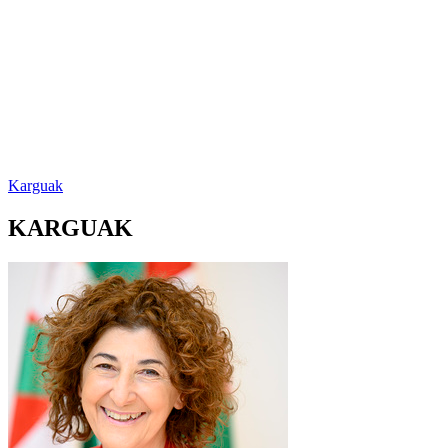
Karguak
KARGUAK