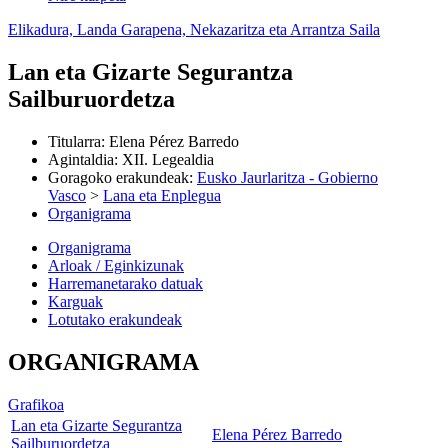
Elikadura, Landa Garapena, Nekazaritza eta Arrantza Saila
Lan eta Gizarte Segurantza
Sailburuordetza
Titularra
:
Elena Pérez Barredo
Agintaldia
:
XII. Legealdia
Goragoko erakundeak
:
Eusko Jaurlaritza - Gobierno
Vasco
>
Lana eta Enplegua
Organigrama
Organigrama
Arloak / Eginkizunak
Harremanetarako datuak
Karguak
Lotutako erakundeak
ORGANIGRAMA
Grafikoa
Lan eta Gizarte Segurantza
Elena Pérez Barredo
Sailburuordetza