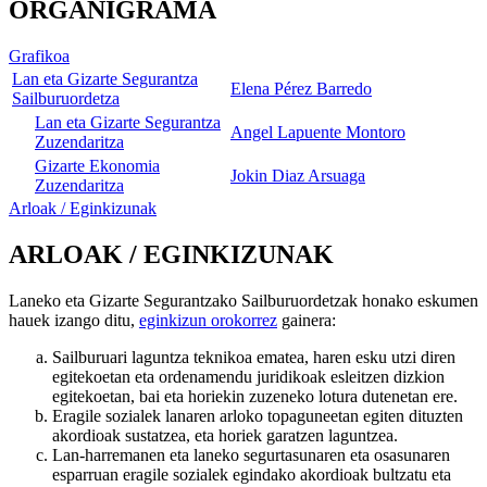
ORGANIGRAMA
Grafikoa
Lan eta Gizarte Segurantza
Elena Pérez Barredo
Sailburuordetza
Lan eta Gizarte Segurantza
Angel Lapuente Montoro
Zuzendaritza
Gizarte Ekonomia
Jokin Diaz Arsuaga
Zuzendaritza
Arloak / Eginkizunak
ARLOAK / EGINKIZUNAK
Laneko eta Gizarte Segurantzako Sailburuordetzak honako eskumen
hauek izango ditu,
eginkizun orokorrez
gainera:
Sailburuari laguntza teknikoa ematea, haren esku utzi diren
egitekoetan eta ordenamendu juridikoak esleitzen dizkion
egitekoetan, bai eta horiekin zuzeneko lotura dutenetan ere.
Eragile sozialek lanaren arloko topaguneetan egiten dituzten
akordioak sustatzea, eta horiek garatzen laguntzea.
Lan-harremanen eta laneko segurtasunaren eta osasunaren
esparruan eragile sozialek egindako akordioak bultzatu eta