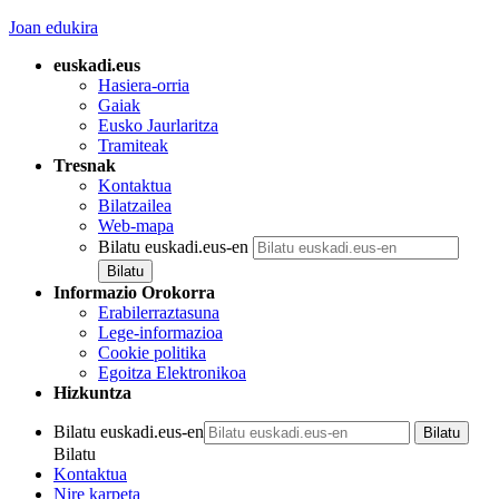
Joan edukira
euskadi.eus
Hasiera-orria
Gaiak
Eusko Jaurlaritza
Tramiteak
Tresnak
Kontaktua
Bilatzailea
Web-mapa
Bilatu euskadi.eus-en
Informazio Orokorra
Erabilerraztasuna
Lege-informazioa
Cookie politika
Egoitza Elektronikoa
Hizkuntza
Bilatu euskadi.eus-en
Bilatu
Kontaktua
Nire karpeta