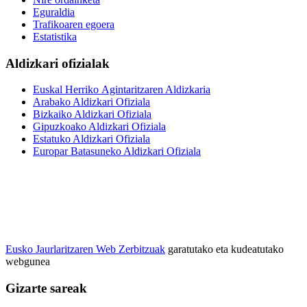
Eguraldia
Trafikoaren egoera
Estatistika
Aldizkari ofizialak
Euskal Herriko Agintaritzaren Aldizkaria
Arabako Aldizkari Ofiziala
Bizkaiko Aldizkari Ofiziala
Gipuzkoako Aldizkari Ofiziala
Estatuko Aldizkari Ofiziala
Europar Batasuneko Aldizkari Ofiziala
Eusko Jaurlaritzaren Web Zerbitzuak
garatutako eta kudeatutako
webgunea
Gizarte sareak