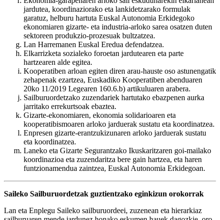
Ekonomia-garapenaren arloko sail eskudunarekin elkarlanean
jardutea, koordinaziorako eta lankidetzarako formulak
garatuz, helburu hartuta Euskal Autonomia Erkidegoko
ekonomiaren gizarte- eta industria-arloko sarea osatzen duten
sektoreen produkzio-prozesuak bultzatzea.
Lan Harremanen Euskal Eredua defendatzea.
Elkarrizketa sozialeko foroetan jardutearen eta parte
hartzearen alde egitea.
Kooperatiben arloan egiten diren arau-hauste oso astunengatik
zehapenak ezartzea, Euskadiko Kooperatiben abenduaren
20ko 11/2019 Legearen 160.6.b) artikuluaren arabera.
Sailburuordetzako zuzendariek hartutako ebazpenen aurka
jarritako errekurtsoak ebaztea.
Gizarte-ekonomiaren, ekonomia solidarioaren eta
kooperatibismoaren arloko jarduerak sustatu eta koordinatzea.
Enpresen gizarte-erantzukizunaren arloko jarduerak sustatu
eta koordinatzea.
Laneko eta Gizarte Segurantzako Ikuskaritzaren goi-mailako
koordinazioa eta zuzendaritza bere gain hartzea, eta haren
funtzionamendua zaintzea, Euskal Autonomia Erkidegoan.
Saileko Sailburuordetzak guztientzako eginkizun orokorrak
Lan eta Enplegu Saileko sailburuordeei, zuzenean eta hierarkiaz
sailburuaren mende jardunez,honako eskumen hauek dagozkie, oro