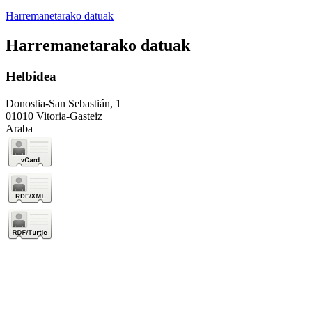
Harremanetarako datuak
Harremanetarako datuak
Helbidea
Donostia-San Sebastián, 1
01010 Vitoria-Gasteiz
Araba