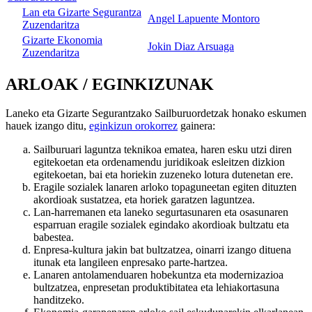
Lan eta Gizarte Segurantza
Angel Lapuente Montoro
Zuzendaritza
Gizarte Ekonomia
Jokin Diaz Arsuaga
Zuzendaritza
ARLOAK / EGINKIZUNAK
Laneko eta Gizarte Segurantzako Sailburuordetzak honako eskumen
hauek izango ditu,
eginkizun orokorrez
gainera:
Sailburuari laguntza teknikoa ematea, haren esku utzi diren
egitekoetan eta ordenamendu juridikoak esleitzen dizkion
egitekoetan, bai eta horiekin zuzeneko lotura dutenetan ere.
Eragile sozialek lanaren arloko topaguneetan egiten dituzten
akordioak sustatzea, eta horiek garatzen laguntzea.
Lan-harremanen eta laneko segurtasunaren eta osasunaren
esparruan eragile sozialek egindako akordioak bultzatu eta
babestea.
Enpresa-kultura jakin bat bultzatzea, oinarri izango dituena
itunak eta langileen enpresako parte-hartzea.
Lanaren antolamenduaren hobekuntza eta modernizazioa
bultzatzea, enpresetan produktibitatea eta lehiakortasuna
handitzeko.