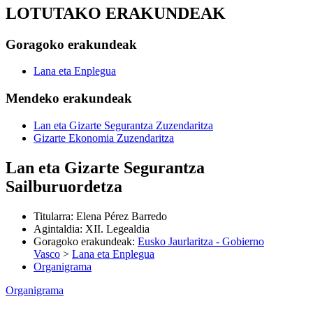
LOTUTAKO ERAKUNDEAK
Goragoko erakundeak
Lana eta Enplegua
Mendeko erakundeak
Lan eta Gizarte Segurantza Zuzendaritza
Gizarte Ekonomia Zuzendaritza
Lan eta Gizarte Segurantza
Sailburuordetza
Titularra
:
Elena Pérez Barredo
Agintaldia
:
XII. Legealdia
Goragoko erakundeak
:
Eusko Jaurlaritza - Gobierno
Vasco
>
Lana eta Enplegua
Organigrama
Organigrama