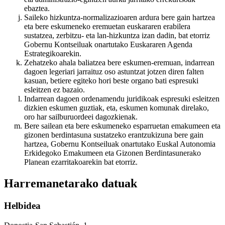
ebaztea.
Saileko hizkuntza-normalizazioaren ardura bere gain hartzea
eta bere eskumeneko eremuetan euskararen erabilera
sustatzea, zerbitzu- eta lan-hizkuntza izan dadin, bat etorriz
Gobernu Kontseiluak onartutako Euskararen Agenda
Estrategikoarekin.
Zehatzeko ahala baliatzea bere eskumen-eremuan, indarrean
dagoen legeriari jarraituz oso astuntzat jotzen diren falten
kasuan, betiere egiteko hori beste organo bati espresuki
esleitzen ez bazaio.
Indarrean dagoen ordenamendu juridikoak espresuki esleitzen
dizkien eskumen guztiak, eta, eskumen komunak direlako,
oro har sailburuordeei dagozkienak.
Bere sailean eta bere eskumeneko esparruetan emakumeen eta
gizonen berdintasuna sustatzeko erantzukizuna bere gain
hartzea, Gobernu Kontseiluak onartutako Euskal Autonomia
Erkidegoko Emakumeen eta Gizonen Berdintasunerako
Planean ezarritakoarekin bat etorriz.
Harremanetarako datuak
Helbidea