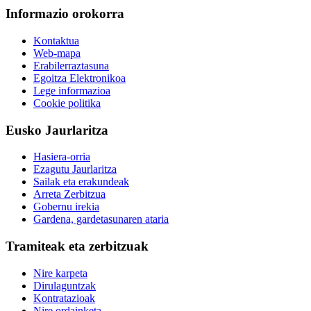
Informazio orokorra
Kontaktua
Web-mapa
Erabilerraztasuna
Egoitza Elektronikoa
Lege informazioa
Cookie politika
Eusko Jaurlaritza
Hasiera-orria
Ezagutu Jaurlaritza
Sailak eta erakundeak
Arreta Zerbitzua
Gobernu irekia
Gardena, gardetasunaren ataria
Tramiteak eta zerbitzuak
Nire karpeta
Dirulaguntzak
Kontratazioak
Nire ordainketa