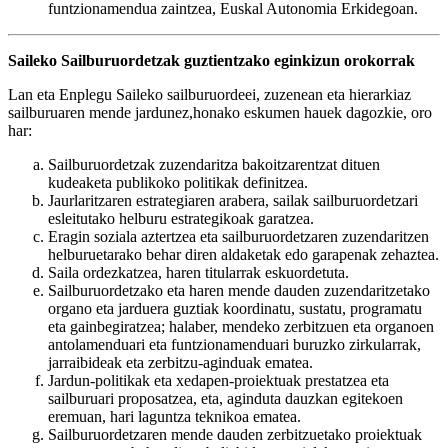
funtzionamendua zaintzea, Euskal Autonomia Erkidegoan.
Saileko Sailburuordetzak guztientzako eginkizun orokorrak
Lan eta Enplegu Saileko sailburuordeei, zuzenean eta hierarkiaz
sailburuaren mende jardunez,honako eskumen hauek dagozkie, oro
har:
Sailburuordetzak zuzendaritza bakoitzarentzat dituen
kudeaketa publikoko politikak definitzea.
Jaurlaritzaren estrategiaren arabera, sailak sailburuordetzari
esleitutako helburu estrategikoak garatzea.
Eragin soziala aztertzea eta sailburuordetzaren zuzendaritzen
helburuetarako behar diren aldaketak edo garapenak zehaztea.
Saila ordezkatzea, haren titularrak eskuordetuta.
Sailburuordetzako eta haren mende dauden zuzendaritzetako
organo eta jarduera guztiak koordinatu, sustatu, programatu
eta gainbegiratzea; halaber, mendeko zerbitzuen eta organoen
antolamenduari eta funtzionamenduari buruzko zirkularrak,
jarraibideak eta zerbitzu-aginduak ematea.
Jardun-politikak eta xedapen-proiektuak prestatzea eta
sailburuari proposatzea, eta, aginduta dauzkan egitekoen
eremuan, hari laguntza teknikoa ematea.
Sailburuordetzaren mende dauden zerbitzuetako proiektuak