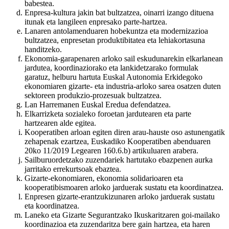
babestea.
Enpresa-kultura jakin bat bultzatzea, oinarri izango dituena
itunak eta langileen enpresako parte-hartzea.
Lanaren antolamenduaren hobekuntza eta modernizazioa
bultzatzea, enpresetan produktibitatea eta lehiakortasuna
handitzeko.
Ekonomia-garapenaren arloko sail eskudunarekin elkarlanean
jardutea, koordinaziorako eta lankidetzarako formulak
garatuz, helburu hartuta Euskal Autonomia Erkidegoko
ekonomiaren gizarte- eta industria-arloko sarea osatzen duten
sektoreen produkzio-prozesuak bultzatzea.
Lan Harremanen Euskal Eredua defendatzea.
Elkarrizketa sozialeko foroetan jardutearen eta parte
hartzearen alde egitea.
Kooperatiben arloan egiten diren arau-hauste oso astunengatik
zehapenak ezartzea, Euskadiko Kooperatiben abenduaren
20ko 11/2019 Legearen 160.6.b) artikuluaren arabera.
Sailburuordetzako zuzendariek hartutako ebazpenen aurka
jarritako errekurtsoak ebaztea.
Gizarte-ekonomiaren, ekonomia solidarioaren eta
kooperatibismoaren arloko jarduerak sustatu eta koordinatzea.
Enpresen gizarte-erantzukizunaren arloko jarduerak sustatu
eta koordinatzea.
Laneko eta Gizarte Segurantzako Ikuskaritzaren goi-mailako
koordinazioa eta zuzendaritza bere gain hartzea, eta haren