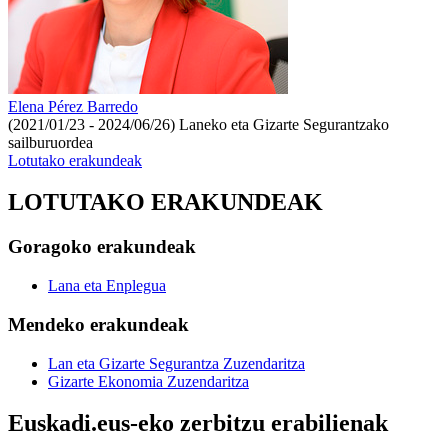
Elena Pérez Barredo
(2021/01/23 - 2024/06/26)
Laneko eta Gizarte Segurantzako
sailburuordea
Lotutako erakundeak
LOTUTAKO ERAKUNDEAK
Goragoko erakundeak
Lana eta Enplegua
Mendeko erakundeak
Lan eta Gizarte Segurantza Zuzendaritza
Gizarte Ekonomia Zuzendaritza
Euskadi.eus-eko zerbitzu erabilienak