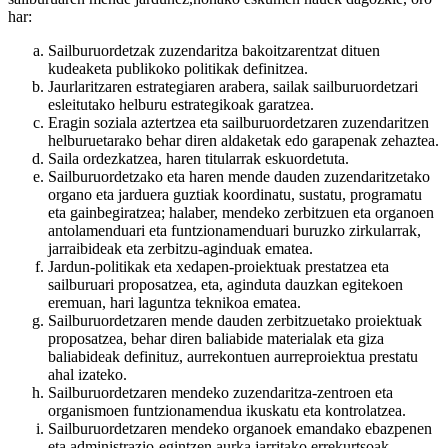
har:
Sailburuordetzak zuzendaritza bakoitzarentzat dituen
kudeaketa publikoko politikak definitzea.
Jaurlaritzaren estrategiaren arabera, sailak sailburuordetzari
esleitutako helburu estrategikoak garatzea.
Eragin soziala aztertzea eta sailburuordetzaren zuzendaritzen
helburuetarako behar diren aldaketak edo garapenak zehaztea.
Saila ordezkatzea, haren titularrak eskuordetuta.
Sailburuordetzako eta haren mende dauden zuzendaritzetako
organo eta jarduera guztiak koordinatu, sustatu, programatu
eta gainbegiratzea; halaber, mendeko zerbitzuen eta organoen
antolamenduari eta funtzionamenduari buruzko zirkularrak,
jarraibideak eta zerbitzu-aginduak ematea.
Jardun-politikak eta xedapen-proiektuak prestatzea eta
sailburuari proposatzea, eta, aginduta dauzkan egitekoen
eremuan, hari laguntza teknikoa ematea.
Sailburuordetzaren mende dauden zerbitzuetako proiektuak
proposatzea, behar diren baliabide materialak eta giza
baliabideak definituz, aurrekontuen aurreproiektua prestatu
ahal izateko.
Sailburuordetzaren mendeko zuzendaritza-zentroen eta
organismoen funtzionamendua ikuskatu eta kontrolatzea.
Sailburuordetzaren mendeko organoek emandako ebazpenen
eta administrazio-egintzen aurka jarritako errekurtsoak