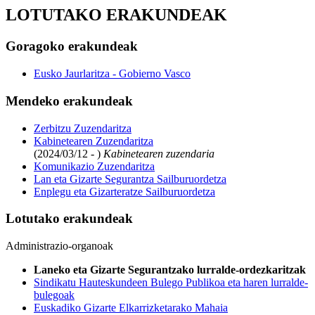
LOTUTAKO ERAKUNDEAK
Goragoko erakundeak
Eusko Jaurlaritza - Gobierno Vasco
Mendeko erakundeak
Zerbitzu Zuzendaritza
Kabinetearen Zuzendaritza
(2024/03/12 - )
Kabinetearen zuzendaria
Komunikazio Zuzendaritza
Lan eta Gizarte Segurantza Sailburuordetza
Enplegu eta Gizarteratze Sailburuordetza
Lotutako erakundeak
Administrazio-organoak
Laneko eta Gizarte Segurantzako lurralde-ordezkaritzak
Sindikatu Hauteskundeen Bulego Publikoa eta haren lurralde-
bulegoak
Euskadiko Gizarte Elkarrizketarako Mahaia