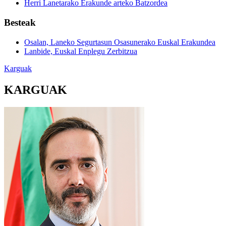
Herri Lanetarako Erakunde arteko Batzordea
Besteak
Osalan, Laneko Segurtasun Osasunerako Euskal Erakundea
Lanbide, Euskal Enplegu Zerbitzua
Karguak
KARGUAK