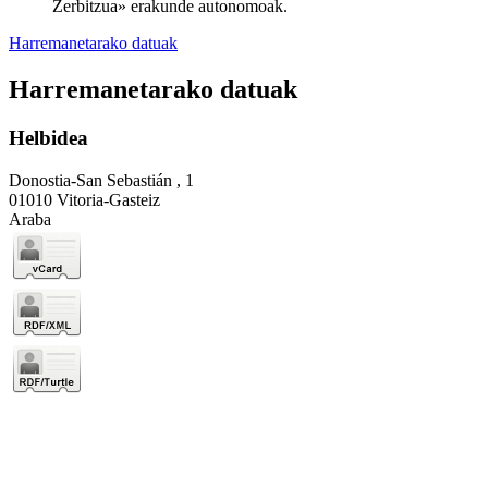
Zerbitzua» erakunde autonomoak.
Harremanetarako datuak
Harremanetarako datuak
Helbidea
Donostia-San Sebastián , 1
01010 Vitoria-Gasteiz
Araba