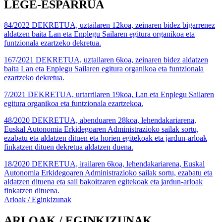
LEGE-ESPARRUA
84/2022 DEKRETUA, uztailaren 12koa, zeinaren bidez bigarrenez
aldatzen baita Lan eta Enplegu Sailaren egitura organikoa eta
funtzionala ezartzeko dekretua.
167/2021 DEKRETUA, uztailaren 6koa, zeinaren bidez aldatzen
baita Lan eta Enplegu Sailaren egitura organikoa eta funtzionala
ezartzeko dekretua.
7/2021 DEKRETUA, urtarrilaren 19koa, Lan eta Enplegu Sailaren
egitura organikoa eta funtzionala ezartzekoa.
48/2020 DEKRETUA, abenduaren 28koa, lehendakariarena,
Euskal Autonomia Erkidegoaren Administrazioko sailak sortu,
ezabatu eta aldatzen dituen eta horien egitekoak eta jardun-arloak
finkatzen dituen dekretua aldatzen duena.
18/2020 DEKRETUA, irailaren 6koa, lehendakariarena, Euskal
Autonomia Erkidegoaren Administrazioko sailak sortu, ezabatu eta
aldatzen dituena eta sail bakoitzaren egitekoak eta jardun-arloak
finkatzen dituena.
Arloak / Eginkizunak
ARLOAK / EGINKIZUNAK