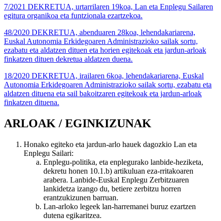
7/2021 DEKRETUA, urtarrilaren 19koa, Lan eta Enplegu Sailaren
egitura organikoa eta funtzionala ezartzekoa.
48/2020 DEKRETUA, abenduaren 28koa, lehendakariarena,
Euskal Autonomia Erkidegoaren Administrazioko sailak sortu,
ezabatu eta aldatzen dituen eta horien egitekoak eta jardun-arloak
finkatzen dituen dekretua aldatzen duena.
18/2020 DEKRETUA, irailaren 6koa, lehendakariarena, Euskal
Autonomia Erkidegoaren Administrazioko sailak sortu, ezabatu eta
aldatzen dituena eta sail bakoitzaren egitekoak eta jardun-arloak
finkatzen dituena.
ARLOAK / EGINKIZUNAK
Honako egiteko eta jardun-arlo hauek dagozkio Lan eta
Enplegu Sailari:
Enplegu-politika, eta enplegurako lanbide-heziketa,
dekretu honen 10.1.b) artikuluan eza-rritakoaren
arabera. Lanbide-Euskal Enplegu Zerbitzuaren
lankidetza izango du, betiere zerbitzu horren
erantzukizunen barruan.
Lan-arloko legeek lan-harremanei buruz ezartzen
dutena egikaritzea.