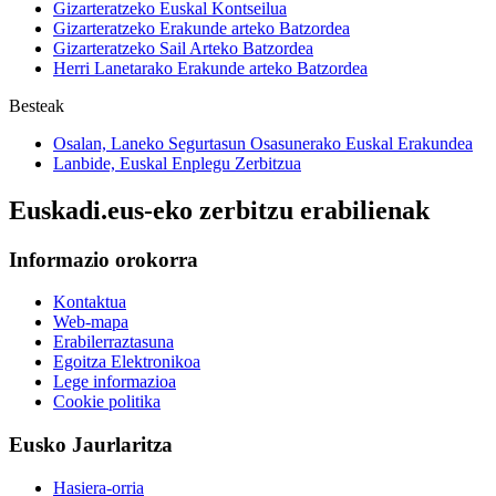
Gizarteratzeko Euskal Kontseilua
Gizarteratzeko Erakunde arteko Batzordea
Gizarteratzeko Sail Arteko Batzordea
Herri Lanetarako Erakunde arteko Batzordea
Besteak
Osalan, Laneko Segurtasun Osasunerako Euskal Erakundea
Lanbide, Euskal Enplegu Zerbitzua
Euskadi.eus-eko zerbitzu erabilienak
Informazio orokorra
Kontaktua
Web-mapa
Erabilerraztasuna
Egoitza Elektronikoa
Lege informazioa
Cookie politika
Eusko Jaurlaritza
Hasiera-orria