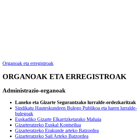
Organoak eta erregistroak
ORGANOAK ETA ERREGISTROAK
Administrazio-organoak
Laneko eta Gizarte Segurantzako lurralde-ordezkaritzak
Sindikatu Hauteskundeen Bulego Publikoa eta haren lurralde-
bulegoak
Euskadiko Gizarte Elkarrizketarako Mahaia
Gizarteratzeko Euskal Kontseilua
Gizarteratzeko Erakunde arteko Batzordea
Gizarteratzeko Sail Arteko Batzordea