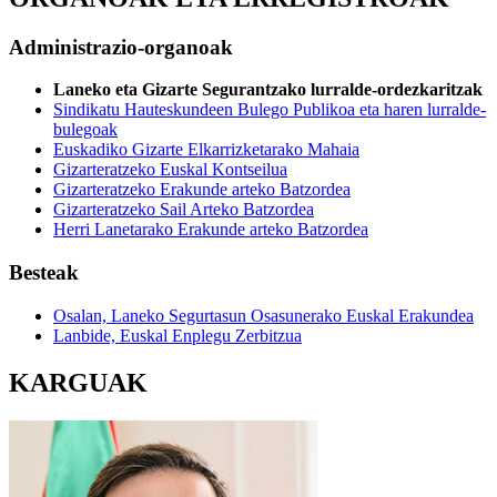
Administrazio-organoak
Laneko eta Gizarte Segurantzako lurralde-ordezkaritzak
Sindikatu Hauteskundeen Bulego Publikoa eta haren lurralde-
bulegoak
Euskadiko Gizarte Elkarrizketarako Mahaia
Gizarteratzeko Euskal Kontseilua
Gizarteratzeko Erakunde arteko Batzordea
Gizarteratzeko Sail Arteko Batzordea
Herri Lanetarako Erakunde arteko Batzordea
Besteak
Osalan, Laneko Segurtasun Osasunerako Euskal Erakundea
Lanbide, Euskal Enplegu Zerbitzua
KARGUAK