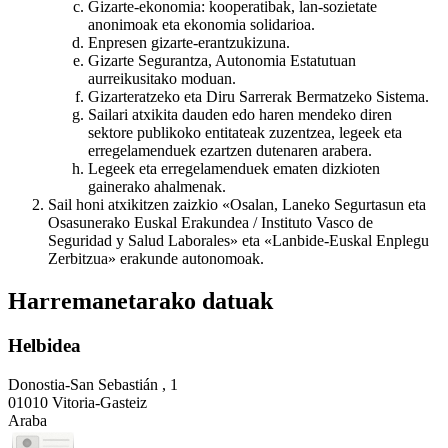
Gizarte-ekonomia: kooperatibak, lan-sozietate
anonimoak eta ekonomia solidarioa.
Enpresen gizarte-erantzukizuna.
Gizarte Segurantza, Autonomia Estatutuan
aurreikusitako moduan.
Gizarteratzeko eta Diru Sarrerak Bermatzeko Sistema.
Sailari atxikita dauden edo haren mendeko diren
sektore publikoko entitateak zuzentzea, legeek eta
erregelamenduek ezartzen dutenaren arabera.
Legeek eta erregelamenduek ematen dizkioten
gainerako ahalmenak.
Sail honi atxikitzen zaizkio «Osalan, Laneko Segurtasun eta
Osasunerako Euskal Erakundea / Instituto Vasco de
Seguridad y Salud Laborales» eta «Lanbide-Euskal Enplegu
Zerbitzua» erakunde autonomoak.
Harremanetarako datuak
Helbidea
Donostia-San Sebastián , 1
01010 Vitoria-Gasteiz
Araba