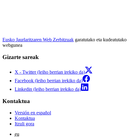
Eusko Jaurlaritzaren Web Zerbitzuak
garatutako eta kudeatutako
webgunea
Gizarte sareak
X - Twitter (leiho berrian irekiko da)
Facebook (leiho berrian irekiko da)
Linkedin (leiho berrian irekiko da)
Kontaktua
Versión en español
Kontaktua
Itzuli gora
eu