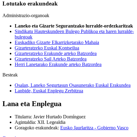
Lotutako erakundeak
Administrazio-organoak
Laneko eta Gizarte Segurantzako lurralde-ordezkaritzak
Sindikatu Hauteskundeen Bulego Publikoa eta haren lurralde-
bulegoak
Euskadiko Gizarte Elkarrizketarako Mahaia
Gizarteratzeko Euskal Kontseilua
Gizarteratzeko Erakunde arteko Batzordea
Gizarteratzeko Sail Arteko Batzordea
Herri Lanetarako Erakunde arteko Batzordea
Besteak
Osalan, Laneko Segurtasun Osasunerako Euskal Erakundea
Lanbide, Euskal Enplegu Zerbitzua
Lana eta Enplegua
Titularra
:
Javier Hurtado Domínguez
Agintaldia
:
XII. Legealdia
Goragoko erakundeak
:
Eusko Jaurlaritza - Gobierno Vasco