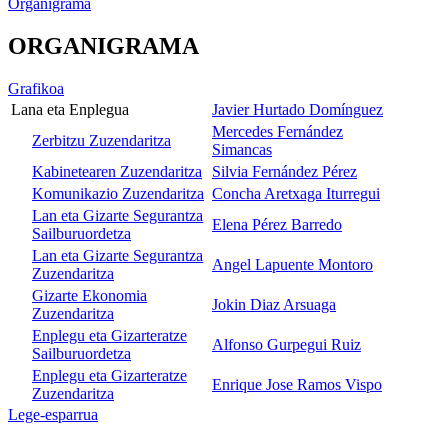
Organigrama
ORGANIGRAMA
Grafikoa
Lana eta Enplegua
Javier Hurtado Domínguez
Mercedes Fernández
Zerbitzu Zuzendaritza
Simancas
Kabinetearen Zuzendaritza
Silvia Fernández Pérez
Komunikazio Zuzendaritza
Concha Aretxaga Iturregui
Lan eta Gizarte Segurantza
Elena Pérez Barredo
Sailburuordetza
Lan eta Gizarte Segurantza
Angel Lapuente Montoro
Zuzendaritza
Gizarte Ekonomia
Jokin Diaz Arsuaga
Zuzendaritza
Enplegu eta Gizarteratze
Alfonso Gurpegui Ruiz
Sailburuordetza
Enplegu eta Gizarteratze
Enrique Jose Ramos Vispo
Zuzendaritza
Lege-esparrua