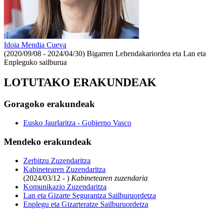
Idoia Mendia Cueva
(2020/09/08 - 2024/04/30)
Bigarren Lehendakariordea eta Lan eta
Enpleguko sailburua
LOTUTAKO ERAKUNDEAK
Goragoko erakundeak
Eusko Jaurlaritza - Gobierno Vasco
Mendeko erakundeak
Zerbitzu Zuzendaritza
Kabinetearen Zuzendaritza
(2024/03/12 - )
Kabinetearen zuzendaria
Komunikazio Zuzendaritza
Lan eta Gizarte Segurantza Sailburuordetza
Enplegu eta Gizarteratze Sailburuordetza