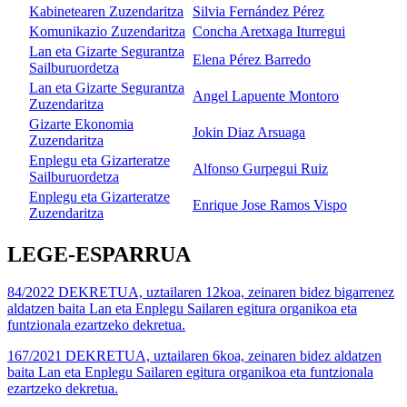
Kabinetearen Zuzendaritza
Silvia Fernández Pérez
Komunikazio Zuzendaritza
Concha Aretxaga Iturregui
Lan eta Gizarte Segurantza
Elena Pérez Barredo
Sailburuordetza
Lan eta Gizarte Segurantza
Angel Lapuente Montoro
Zuzendaritza
Gizarte Ekonomia
Jokin Diaz Arsuaga
Zuzendaritza
Enplegu eta Gizarteratze
Alfonso Gurpegui Ruiz
Sailburuordetza
Enplegu eta Gizarteratze
Enrique Jose Ramos Vispo
Zuzendaritza
LEGE-ESPARRUA
84/2022 DEKRETUA, uztailaren 12koa, zeinaren bidez bigarrenez
aldatzen baita Lan eta Enplegu Sailaren egitura organikoa eta
funtzionala ezartzeko dekretua.
167/2021 DEKRETUA, uztailaren 6koa, zeinaren bidez aldatzen
baita Lan eta Enplegu Sailaren egitura organikoa eta funtzionala
ezartzeko dekretua.