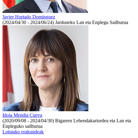
Javier Hurtado Dominguez
(2024/04/30 - 2024/06/24)
Jarduneko Lan eta Enplegu Sailburua
Idoia Mendia Cueva
(2020/09/08 - 2024/04/30)
Bigarren Lehendakariordea eta Lan eta
Enpleguko sailburua
Lotutako erakundeak