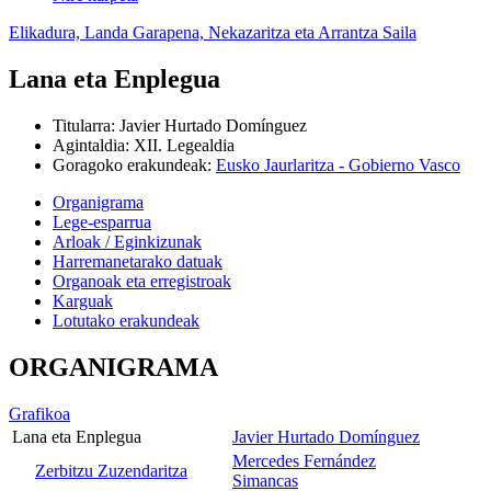
Elikadura, Landa Garapena, Nekazaritza eta Arrantza Saila
Lana eta Enplegua
Titularra
:
Javier Hurtado Domínguez
Agintaldia
:
XII. Legealdia
Goragoko erakundeak
:
Eusko Jaurlaritza - Gobierno Vasco
Organigrama
Lege-esparrua
Arloak / Eginkizunak
Harremanetarako datuak
Organoak eta erregistroak
Karguak
Lotutako erakundeak
ORGANIGRAMA
Grafikoa
Lana eta Enplegua
Javier Hurtado Domínguez
Mercedes Fernández
Zerbitzu Zuzendaritza
Simancas