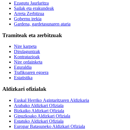
Ezagutu Jaurlaritza
Sailak eta erakundeak
Arreta Zerbitzua
Gobernu irekia
Gardena, gardetasunaren ataria
Tramiteak eta zerbitzuak
Nire karpeta
Dirulaguntzak
Kontratazioak
Nire ordainketa
Eguraldia
Trafikoaren egoera
Estatistika
Aldizkari ofizialak
Euskal Herriko Agintaritzaren Aldizkaria
Arabako Aldizkari Ofiziala
Bizkaiko Aldizkari Ofiziala
Gipuzkoako Aldizkari Ofiziala
Estatuko Aldizkari Ofiziala
Europar Batasuneko Aldizkari Ofiziala