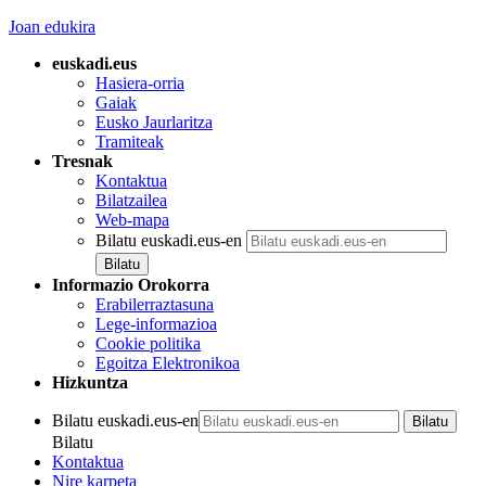
Joan edukira
euskadi.eus
Hasiera-orria
Gaiak
Eusko Jaurlaritza
Tramiteak
Tresnak
Kontaktua
Bilatzailea
Web-mapa
Bilatu euskadi.eus-en
Informazio Orokorra
Erabilerraztasuna
Lege-informazioa
Cookie politika
Egoitza Elektronikoa
Hizkuntza
Bilatu euskadi.eus-en
Bilatu
Kontaktua
Nire karpeta