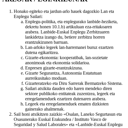
Honako egiteko eta jardun-arlo hauek dagozkio Lan eta
Enplegu Sailari:
Enplegu-politika, eta enplegurako lanbide-heziketa,
dekretu honen 10.1.b) artikuluan eza-rritakoaren
arabera. Lanbide-Euskal Enplegu Zerbitzuaren
lankidetza izango du, betiere zerbitzu horren
erantzukizunen barruan.
Lan-arloko legeek lan-harremanei buruz ezartzen
dutena egikaritzea.
Gizarte-ekonomia: kooperatibak, lan-sozietate
anonimoak eta ekonomia solidarioa.
Enpresen gizarte-erantzukizuna.
Gizarte Segurantza, Autonomia Estatutuan
aurreikusitako moduan.
Gizarteratzeko eta Diru Sarrerak Bermatzeko Sistema.
Sailari atxikita dauden edo haren mendeko diren
sektore publikoko entitateak zuzentzea, legeek eta
erregelamenduek ezartzen dutenaren arabera.
Legeek eta erregelamenduek ematen dizkioten
gainerako ahalmenak.
Sail honi atxikitzen zaizkio «Osalan, Laneko Segurtasun eta
Osasunerako Euskal Erakundea / Instituto Vasco de
Seguridad y Salud Laborales» eta «Lanbide-Euskal Enplegu