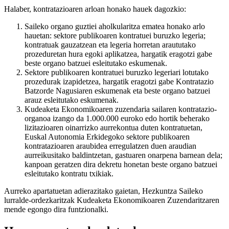
Halaber, kontratazioaren arloan honako hauek dagozkio:
Saileko organo guztiei aholkularitza ematea honako arlo
hauetan: sektore publikoaren kontratuei buruzko legeria;
kontratuak gauzatzean eta legeria horretan araututako
prozeduretan hura egoki aplikatzea, hargatik eragotzi gabe
beste organo batzuei esleitutako eskumenak.
Sektore publikoaren kontratuei buruzko legeriari lotutako
prozedurak izapidetzea, hargatik eragotzi gabe Kontratazio
Batzorde Nagusiaren eskumenak eta beste organo batzuei
arauz esleitutako eskumenak.
Kudeaketa Ekonomikoaren zuzendaria sailaren kontratazio-
organoa izango da 1.000.000 euroko edo hortik beherako
lizitazioaren oinarrizko aurrekontua duten kontratuetan,
Euskal Autonomia Erkidegoko sektore publikoaren
kontratazioaren araubidea erregulatzen duen araudian
aurreikusitako baldintzetan, gastuaren onarpena barnean dela;
kanpoan geratzen dira dekretu honetan beste organo batzuei
esleitutako kontratu txikiak.
Aurreko apartatuetan adierazitako gaietan, Hezkuntza Saileko
lurralde-ordezkaritzak Kudeaketa Ekonomikoaren Zuzendaritzaren
mende egongo dira funtzionalki.