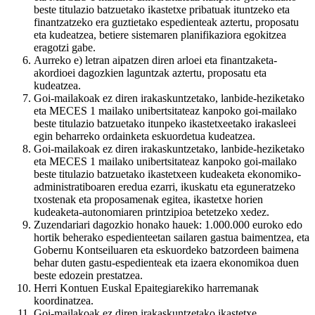
beste titulazio batzuetako ikastetxe pribatuak ituntzeko eta
finantzatzeko era guztietako espedienteak aztertu, proposatu
eta kudeatzea, betiere sistemaren planifikaziora egokitzea
eragotzi gabe.
Aurreko e) letran aipatzen diren arloei eta finantzaketa-
akordioei dagozkien laguntzak aztertu, proposatu eta
kudeatzea.
Goi-mailakoak ez diren irakaskuntzetako, lanbide-heziketako
eta MECES 1 mailako unibertsitateaz kanpoko goi-mailako
beste titulazio batzuetako itunpeko ikastetxeetako irakasleei
egin beharreko ordainketa eskuordetua kudeatzea.
Goi-mailakoak ez diren irakaskuntzetako, lanbide-heziketako
eta MECES 1 mailako unibertsitateaz kanpoko goi-mailako
beste titulazio batzuetako ikastetxeen kudeaketa ekonomiko-
administratiboaren eredua ezarri, ikuskatu eta eguneratzeko
txostenak eta proposamenak egitea, ikastetxe horien
kudeaketa-autonomiaren printzipioa betetzeko xedez.
Zuzendariari dagozkio honako hauek: 1.000.000 euroko edo
hortik beherako espedienteetan sailaren gastua baimentzea, eta
Gobernu Kontseiluaren eta eskuordeko batzordeen baimena
behar duten gastu-espedienteak eta izaera ekonomikoa duen
beste edozein prestatzea.
Herri Kontuen Euskal Epaitegiarekiko harremanak
koordinatzea.
Goi-mailakoak ez diren irakaskuntzetako ikastetxe