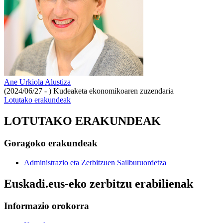
Ane Urkiola Alustiza
(2024/06/27 - )
Kudeaketa ekonomikoaren zuzendaria
Lotutako erakundeak
LOTUTAKO ERAKUNDEAK
Goragoko erakundeak
Administrazio eta Zerbitzuen Sailburuordetza
Euskadi.eus-eko zerbitzu erabilienak
Informazio orokorra