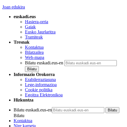
Joan edukira
euskadi.eus
Hasiera-orria
Gaiak
Eusko Jaurlaritza
Tramiteak
Tresnak
Kontaktua
Bilatzailea
Web-mapa
Bilatu euskadi.eus-en
Informazio Orokorra
Erabilerraztasuna
Lege-informazioa
Cookie politika
Egoitza Elektronikoa
Hizkuntza
Bilatu euskadi.eus-en
Bilatu
Kontaktua
Nire karpeta