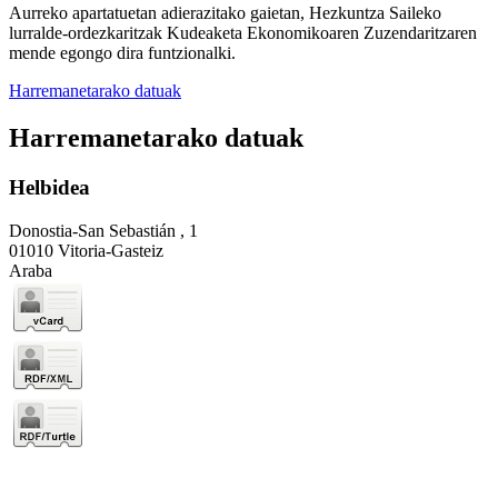
Aurreko apartatuetan adierazitako gaietan, Hezkuntza Saileko
lurralde-ordezkaritzak Kudeaketa Ekonomikoaren Zuzendaritzaren
mende egongo dira funtzionalki.
Harremanetarako datuak
Harremanetarako datuak
Helbidea
Donostia-San Sebastián , 1
01010 Vitoria-Gasteiz
Araba