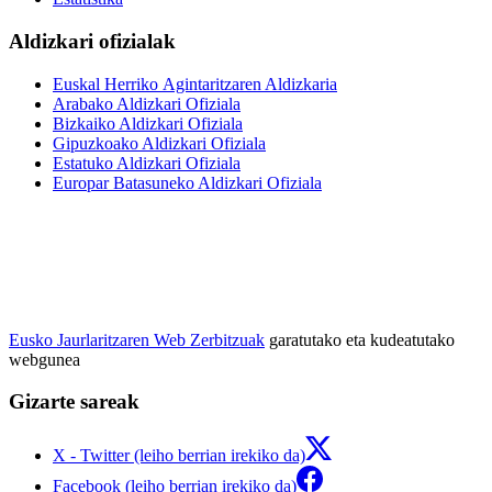
Aldizkari ofizialak
Euskal Herriko Agintaritzaren Aldizkaria
Arabako Aldizkari Ofiziala
Bizkaiko Aldizkari Ofiziala
Gipuzkoako Aldizkari Ofiziala
Estatuko Aldizkari Ofiziala
Europar Batasuneko Aldizkari Ofiziala
Eusko Jaurlaritzaren Web Zerbitzuak
garatutako eta kudeatutako
webgunea
Gizarte sareak
X - Twitter (leiho berrian irekiko da)
Facebook (leiho berrian irekiko da)