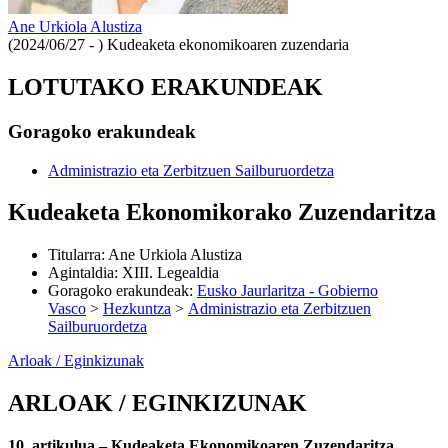
Ane Urkiola Alustiza
(2024/06/27 - )
Kudeaketa ekonomikoaren zuzendaria
LOTUTAKO ERAKUNDEAK
Goragoko erakundeak
Administrazio eta Zerbitzuen Sailburuordetza
Kudeaketa Ekonomikorako Zuzendaritza
Titularra
:
Ane Urkiola Alustiza
Agintaldia
:
XIII. Legealdia
Goragoko erakundeak
:
Eusko Jaurlaritza - Gobierno
Vasco
>
Hezkuntza
>
Administrazio eta Zerbitzuen
Sailburuordetza
Arloak / Eginkizunak
ARLOAK / EGINKIZUNAK
10. artikulua.– Kudeaketa Ekonomikoaren Zuzendaritza.