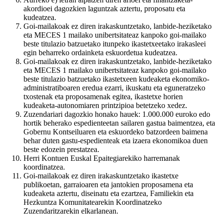
akordioei dagozkien laguntzak aztertu, proposatu eta
kudeatzea.
Goi-mailakoak ez diren irakaskuntzetako, lanbide-heziketako
eta MECES 1 mailako unibertsitateaz kanpoko goi-mailako
beste titulazio batzuetako itunpeko ikastetxeetako irakasleei
egin beharreko ordainketa eskuordetua kudeatzea.
Goi-mailakoak ez diren irakaskuntzetako, lanbide-heziketako
eta MECES 1 mailako unibertsitateaz kanpoko goi-mailako
beste titulazio batzuetako ikastetxeen kudeaketa ekonomiko-
administratiboaren eredua ezarri, ikuskatu eta eguneratzeko
txostenak eta proposamenak egitea, ikastetxe horien
kudeaketa-autonomiaren printzipioa betetzeko xedez.
Zuzendariari dagozkio honako hauek: 1.000.000 euroko edo
hortik beherako espedienteetan sailaren gastua baimentzea, eta
Gobernu Kontseiluaren eta eskuordeko batzordeen baimena
behar duten gastu-espedienteak eta izaera ekonomikoa duen
beste edozein prestatzea.
Herri Kontuen Euskal Epaitegiarekiko harremanak
koordinatzea.
Goi-mailakoak ez diren irakaskuntzetako ikastetxe
publikoetan, garraioaren eta jantokien proposamena eta
kudeaketa aztertu, diseinatu eta ezartzea, Familiekin eta
Hezkuntza Komunitatearekin Koordinatzeko
Zuzendaritzarekin elkarlanean.