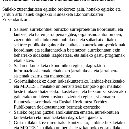
Saileko zuzendaritzen egiteko orokorrez gain, honako egiteko eta
jardun-arlo hauek dagozkio Kudeaketa Ekonomikoaren
Zuzendaritzari:
Sailaren aurrekontuei buruzko aurreproiektua koordinatu eta
lantzea, eta haren jarraipena egitea; organismo autonomoen,
zuzenbide pribatuko ente publikoen eta sailari atxikitako
sektore publikoko gainerako entitateen aurrekontu-proiektuak
koordinatu eta sailarenarekin bateratzea; aurrekontuan egin
beharreko aldaketak izapidetzea, eta saileko gastu-programak
ebaluatzea.
Sailaren kudeaketa ekonomikoa egitea, dagozkion
informazio-sistemak, ebaluazio jarraitukoak eta jarraipen-
sistemak ezarriz eta mantenduz.
Goi-mailakoak ez diren irakaskuntzetako, lanbide-heziketako
eta MECES 1 mailako unibertsitateaz kanpoko goi-mailako
beste titulazio batzuetako ikastetxeen eta hezkuntza-sistemako
gainerako unitateen kostuen azterketa egitea, sistemaren
finantzaketa-ereduak eta Euskal Hezkuntza Zerbitzu
Publikoaren doakotasunaren bermeak ezartzeko.
Saileko organo guztiei aholkularitza ematea, aurrekontuen
kudeaketari eta finantzaketari dagozkien gaietan.
Goi-mailakoak ez diren irakaskuntzetako, lanbide-heziketako
eta MECES 1 mailako unibertsitateaz kanpoko goi-mailako