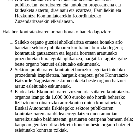
publikoetan, garraioaren eta jantokien proposamena eta
kudeaketa aztertu, diseinatu eta ezartzea, Familiekin eta
Hezkuntza Komunitatearekin Koordinatzeko
Zuzendaritzarekin elkarlanean.
Halaber, kontratazioaren arloan honako hauek dagozkio:
Saileko organo guztiei aholkularitza ematea honako arlo
hauetan: sektore publikoaren kontratuei buruzko legeria;
kontratuak gauzatzean eta legeria horretan araututako
prozeduretan hura egoki aplikatzea, hargatik eragotzi gabe
beste organo batzuei esleitutako eskumenak.
Sektore publikoaren kontratuei buruzko legeriari lotutako
prozedurak izapidetzea, hargatik eragotzi gabe Kontratazio
Batzorde Nagusiaren eskumenak eta beste organo batzuei
arauz esleitutako eskumenak.
Kudeaketa Ekonomikoaren zuzendaria sailaren kontratazio-
organoa izango da 1.000.000 euroko edo hortik beherako
lizitazioaren oinarrizko aurrekontua duten kontratuetan,
Euskal Autonomia Erkidegoko sektore publikoaren
kontratazioaren araubidea erregulatzen duen araudian
aurreikusitako baldintzetan, gastuaren onarpena barnean dela;
kanpoan geratzen dira dekretu honetan beste organo batzuei
esleitutako kontratu txikiak.