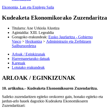
Ekonomia, Lan eta Enplegu Saila
Kudeaketa Ekonomikorako Zuzendaritza
Titularra
:
Ane Urkiola Alustiza
Agintaldia
:
XIII. Legealdia
Goragoko erakundeak
:
Eusko Jaurlaritza - Gobierno
Vasco
>
Hezkuntza
>
Administrazio eta Zerbitzuen
Sailburuordetza
Arloak / Eginkizunak
Harremanetarako datuak
Karguak
Lotutako erakundeak
ARLOAK / EGINKIZUNAK
10. artikulua.– Kudeaketa Ekonomikoaren Zuzendaritza.
Saileko zuzendaritzen egiteko orokorrez gain, honako egiteko eta
jardun-arlo hauek dagozkio Kudeaketa Ekonomikoaren
Zuzendaritzari: