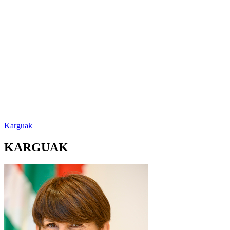
Karguak
KARGUAK