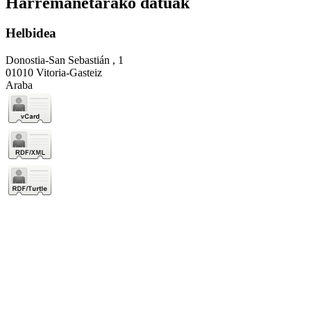
Harremanetarako datuak
Helbidea
Donostia-San Sebastián , 1
01010 Vitoria-Gasteiz
Araba