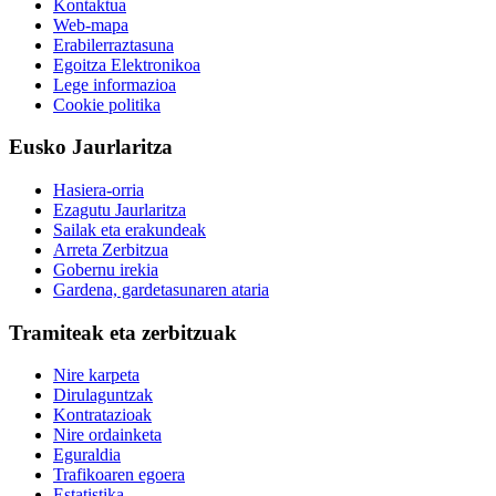
Kontaktua
Web-mapa
Erabilerraztasuna
Egoitza Elektronikoa
Lege informazioa
Cookie politika
Eusko Jaurlaritza
Hasiera-orria
Ezagutu Jaurlaritza
Sailak eta erakundeak
Arreta Zerbitzua
Gobernu irekia
Gardena, gardetasunaren ataria
Tramiteak eta zerbitzuak
Nire karpeta
Dirulaguntzak
Kontratazioak
Nire ordainketa
Eguraldia
Trafikoaren egoera
Estatistika