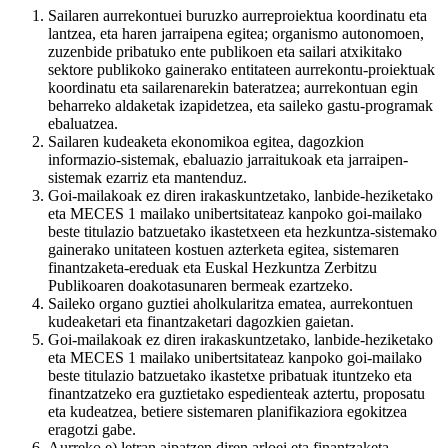
Sailaren aurrekontuei buruzko aurreproiektua koordinatu eta
lantzea, eta haren jarraipena egitea; organismo autonomoen,
zuzenbide pribatuko ente publikoen eta sailari atxikitako
sektore publikoko gainerako entitateen aurrekontu-proiektuak
koordinatu eta sailarenarekin bateratzea; aurrekontuan egin
beharreko aldaketak izapidetzea, eta saileko gastu-programak
ebaluatzea.
Sailaren kudeaketa ekonomikoa egitea, dagozkion
informazio-sistemak, ebaluazio jarraitukoak eta jarraipen-
sistemak ezarriz eta mantenduz.
Goi-mailakoak ez diren irakaskuntzetako, lanbide-heziketako
eta MECES 1 mailako unibertsitateaz kanpoko goi-mailako
beste titulazio batzuetako ikastetxeen eta hezkuntza-sistemako
gainerako unitateen kostuen azterketa egitea, sistemaren
finantzaketa-ereduak eta Euskal Hezkuntza Zerbitzu
Publikoaren doakotasunaren bermeak ezartzeko.
Saileko organo guztiei aholkularitza ematea, aurrekontuen
kudeaketari eta finantzaketari dagozkien gaietan.
Goi-mailakoak ez diren irakaskuntzetako, lanbide-heziketako
eta MECES 1 mailako unibertsitateaz kanpoko goi-mailako
beste titulazio batzuetako ikastetxe pribatuak ituntzeko eta
finantzatzeko era guztietako espedienteak aztertu, proposatu
eta kudeatzea, betiere sistemaren planifikaziora egokitzea
eragotzi gabe.
Aurreko e) letran aipatzen diren arloei eta finantzaketa-