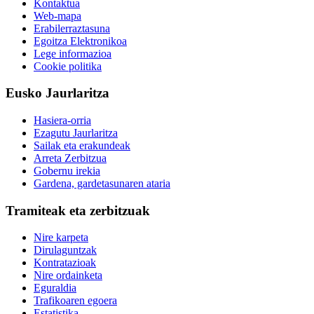
Kontaktua
Web-mapa
Erabilerraztasuna
Egoitza Elektronikoa
Lege informazioa
Cookie politika
Eusko Jaurlaritza
Hasiera-orria
Ezagutu Jaurlaritza
Sailak eta erakundeak
Arreta Zerbitzua
Gobernu irekia
Gardena, gardetasunaren ataria
Tramiteak eta zerbitzuak
Nire karpeta
Dirulaguntzak
Kontratazioak
Nire ordainketa
Eguraldia
Trafikoaren egoera
Estatistika