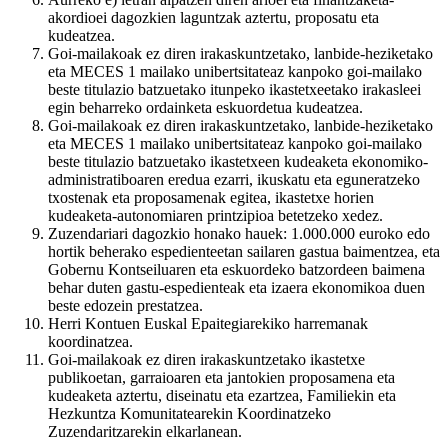
akordioei dagozkien laguntzak aztertu, proposatu eta
kudeatzea.
Goi-mailakoak ez diren irakaskuntzetako, lanbide-heziketako
eta MECES 1 mailako unibertsitateaz kanpoko goi-mailako
beste titulazio batzuetako itunpeko ikastetxeetako irakasleei
egin beharreko ordainketa eskuordetua kudeatzea.
Goi-mailakoak ez diren irakaskuntzetako, lanbide-heziketako
eta MECES 1 mailako unibertsitateaz kanpoko goi-mailako
beste titulazio batzuetako ikastetxeen kudeaketa ekonomiko-
administratiboaren eredua ezarri, ikuskatu eta eguneratzeko
txostenak eta proposamenak egitea, ikastetxe horien
kudeaketa-autonomiaren printzipioa betetzeko xedez.
Zuzendariari dagozkio honako hauek: 1.000.000 euroko edo
hortik beherako espedienteetan sailaren gastua baimentzea, eta
Gobernu Kontseiluaren eta eskuordeko batzordeen baimena
behar duten gastu-espedienteak eta izaera ekonomikoa duen
beste edozein prestatzea.
Herri Kontuen Euskal Epaitegiarekiko harremanak
koordinatzea.
Goi-mailakoak ez diren irakaskuntzetako ikastetxe
publikoetan, garraioaren eta jantokien proposamena eta
kudeaketa aztertu, diseinatu eta ezartzea, Familiekin eta
Hezkuntza Komunitatearekin Koordinatzeko
Zuzendaritzarekin elkarlanean.