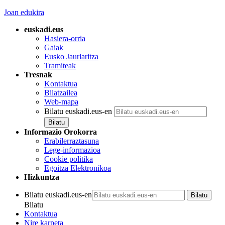
Joan edukira
euskadi.eus
Hasiera-orria
Gaiak
Eusko Jaurlaritza
Tramiteak
Tresnak
Kontaktua
Bilatzailea
Web-mapa
Bilatu euskadi.eus-en
Informazio Orokorra
Erabilerraztasuna
Lege-informazioa
Cookie politika
Egoitza Elektronikoa
Hizkuntza
Bilatu euskadi.eus-en
Bilatu
Kontaktua
Nire karpeta