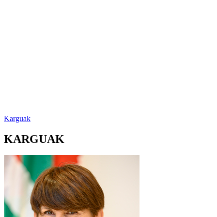
Karguak
KARGUAK