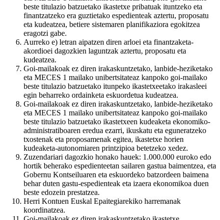
beste titulazio batzuetako ikastetxe pribatuak ituntzeko eta
finantzatzeko era guztietako espedienteak aztertu, proposatu
eta kudeatzea, betiere sistemaren planifikaziora egokitzea
eragotzi gabe.
Aurreko e) letran aipatzen diren arloei eta finantzaketa-
akordioei dagozkien laguntzak aztertu, proposatu eta
kudeatzea.
Goi-mailakoak ez diren irakaskuntzetako, lanbide-heziketako
eta MECES 1 mailako unibertsitateaz kanpoko goi-mailako
beste titulazio batzuetako itunpeko ikastetxeetako irakasleei
egin beharreko ordainketa eskuordetua kudeatzea.
Goi-mailakoak ez diren irakaskuntzetako, lanbide-heziketako
eta MECES 1 mailako unibertsitateaz kanpoko goi-mailako
beste titulazio batzuetako ikastetxeen kudeaketa ekonomiko-
administratiboaren eredua ezarri, ikuskatu eta eguneratzeko
txostenak eta proposamenak egitea, ikastetxe horien
kudeaketa-autonomiaren printzipioa betetzeko xedez.
Zuzendariari dagozkio honako hauek: 1.000.000 euroko edo
hortik beherako espedienteetan sailaren gastua baimentzea, eta
Gobernu Kontseiluaren eta eskuordeko batzordeen baimena
behar duten gastu-espedienteak eta izaera ekonomikoa duen
beste edozein prestatzea.
Herri Kontuen Euskal Epaitegiarekiko harremanak
koordinatzea.
Goi-mailakoak ez diren irakaskuntzetako ikastetxe