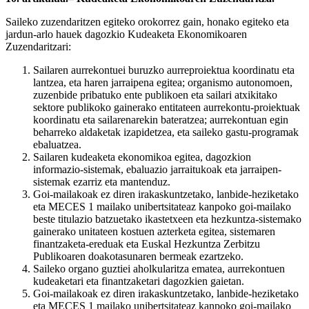
Saileko zuzendaritzen egiteko orokorrez gain, honako egiteko eta
jardun-arlo hauek dagozkio Kudeaketa Ekonomikoaren
Zuzendaritzari:
Sailaren aurrekontuei buruzko aurreproiektua koordinatu eta
lantzea, eta haren jarraipena egitea; organismo autonomoen,
zuzenbide pribatuko ente publikoen eta sailari atxikitako
sektore publikoko gainerako entitateen aurrekontu-proiektuak
koordinatu eta sailarenarekin bateratzea; aurrekontuan egin
beharreko aldaketak izapidetzea, eta saileko gastu-programak
ebaluatzea.
Sailaren kudeaketa ekonomikoa egitea, dagozkion
informazio-sistemak, ebaluazio jarraitukoak eta jarraipen-
sistemak ezarriz eta mantenduz.
Goi-mailakoak ez diren irakaskuntzetako, lanbide-heziketako
eta MECES 1 mailako unibertsitateaz kanpoko goi-mailako
beste titulazio batzuetako ikastetxeen eta hezkuntza-sistemako
gainerako unitateen kostuen azterketa egitea, sistemaren
finantzaketa-ereduak eta Euskal Hezkuntza Zerbitzu
Publikoaren doakotasunaren bermeak ezartzeko.
Saileko organo guztiei aholkularitza ematea, aurrekontuen
kudeaketari eta finantzaketari dagozkien gaietan.
Goi-mailakoak ez diren irakaskuntzetako, lanbide-heziketako
eta MECES 1 mailako unibertsitateaz kanpoko goi-mailako