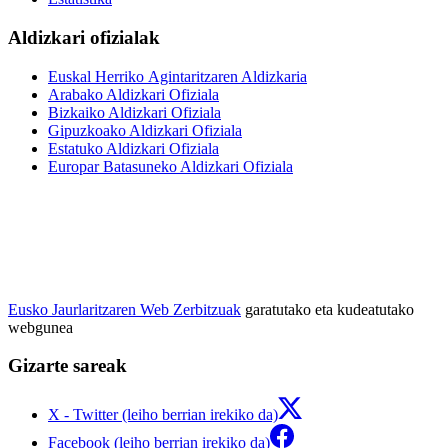
Aldizkari ofizialak
Euskal Herriko Agintaritzaren Aldizkaria
Arabako Aldizkari Ofiziala
Bizkaiko Aldizkari Ofiziala
Gipuzkoako Aldizkari Ofiziala
Estatuko Aldizkari Ofiziala
Europar Batasuneko Aldizkari Ofiziala
Eusko Jaurlaritzaren Web Zerbitzuak
garatutako eta kudeatutako
webgunea
Gizarte sareak
X - Twitter (leiho berrian irekiko da)
Facebook (leiho berrian irekiko da)