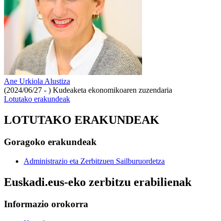
Ane Urkiola Alustiza
(2024/06/27 - )
Kudeaketa ekonomikoaren zuzendaria
Lotutako erakundeak
LOTUTAKO ERAKUNDEAK
Goragoko erakundeak
Administrazio eta Zerbitzuen Sailburuordetza
Euskadi.eus-eko zerbitzu erabilienak
Informazio orokorra