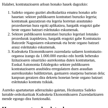
Halaber, kontratazioaren arloan honako hauek dagozkio:
Saileko organo guztiei aholkularitza ematea honako arlo
hauetan: sektore publikoaren kontratuei buruzko legeria;
kontratuak gauzatzean eta legeria horretan araututako
prozeduretan hura egoki aplikatzea, hargatik eragotzi gabe
beste organo batzuei esleitutako eskumenak.
Sektore publikoaren kontratuei buruzko legeriari lotutako
prozedurak izapidetzea, hargatik eragotzi gabe Kontratazio
Batzorde Nagusiaren eskumenak eta beste organo batzuei
arauz esleitutako eskumenak.
Kudeaketa Ekonomikoaren zuzendaria sailaren kontratazio-
organoa izango da 1.000.000 euroko edo hortik beherako
lizitazioaren oinarrizko aurrekontua duten kontratuetan,
Euskal Autonomia Erkidegoko sektore publikoaren
kontratazioaren araubidea erregulatzen duen araudian
aurreikusitako baldintzetan, gastuaren onarpena barnean dela;
kanpoan geratzen dira dekretu honetan beste organo batzuei
esleitutako kontratu txikiak.
Aurreko apartatuetan adierazitako gaietan, Hezkuntza Saileko
lurralde-ordezkaritzak Kudeaketa Ekonomikoaren Zuzendaritzaren
mende egongo dira funtzionalki.