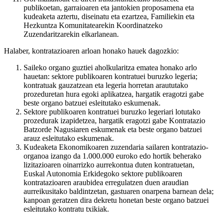
publikoetan, garraioaren eta jantokien proposamena eta
kudeaketa aztertu, diseinatu eta ezartzea, Familiekin eta
Hezkuntza Komunitatearekin Koordinatzeko
Zuzendaritzarekin elkarlanean.
Halaber, kontratazioaren arloan honako hauek dagozkio:
Saileko organo guztiei aholkularitza ematea honako arlo
hauetan: sektore publikoaren kontratuei buruzko legeria;
kontratuak gauzatzean eta legeria horretan araututako
prozeduretan hura egoki aplikatzea, hargatik eragotzi gabe
beste organo batzuei esleitutako eskumenak.
Sektore publikoaren kontratuei buruzko legeriari lotutako
prozedurak izapidetzea, hargatik eragotzi gabe Kontratazio
Batzorde Nagusiaren eskumenak eta beste organo batzuei
arauz esleitutako eskumenak.
Kudeaketa Ekonomikoaren zuzendaria sailaren kontratazio-
organoa izango da 1.000.000 euroko edo hortik beherako
lizitazioaren oinarrizko aurrekontua duten kontratuetan,
Euskal Autonomia Erkidegoko sektore publikoaren
kontratazioaren araubidea erregulatzen duen araudian
aurreikusitako baldintzetan, gastuaren onarpena barnean dela;
kanpoan geratzen dira dekretu honetan beste organo batzuei
esleitutako kontratu txikiak.