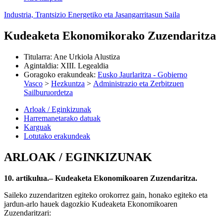
Industria, Trantsizio Energetiko eta Jasangarritasun Saila
Kudeaketa Ekonomikorako Zuzendaritza
Titularra
:
Ane Urkiola Alustiza
Agintaldia
:
XIII. Legealdia
Goragoko erakundeak
:
Eusko Jaurlaritza - Gobierno
Vasco
>
Hezkuntza
>
Administrazio eta Zerbitzuen
Sailburuordetza
Arloak / Eginkizunak
Harremanetarako datuak
Karguak
Lotutako erakundeak
ARLOAK / EGINKIZUNAK
10. artikulua.– Kudeaketa Ekonomikoaren Zuzendaritza.
Saileko zuzendaritzen egiteko orokorrez gain, honako egiteko eta
jardun-arlo hauek dagozkio Kudeaketa Ekonomikoaren
Zuzendaritzari: