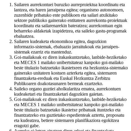
Sailaren aurrekontuei buruzko aurreproiektua koordinatu eta
lantzea, eta haren jarraipena egitea; organismo autonomoen,
zuzenbide pribatuko ente publikoen eta sailari atxikitako
sektore publikoko gainerako entitateen aurrekontu-proiektuak
koordinatu eta sailarenarekin bateratzea; aurrekontuan egin
beharreko aldaketak izapidetzea, eta saileko gastu-programak
ebaluatzea.
Sailaren kudeaketa ekonomikoa egitea, dagozkion
informazio-sistemak, ebaluazio jarraitukoak eta jarraipen-
sistemak ezarriz eta mantenduz.
Goi-mailakoak ez diren irakaskuntzetako, lanbide-heziketako
eta MECES 1 mailako unibertsitateaz kanpoko goi-mailako
beste titulazio batzuetako ikastetxeen eta hezkuntza-sistemako
gainerako unitateen kostuen azterketa egitea, sistemaren
finantzaketa-ereduak eta Euskal Hezkuntza Zerbitzu
Publikoaren doakotasunaren bermeak ezartzeko.
Saileko organo guztiei aholkularitza ematea, aurrekontuen
kudeaketari eta finantzaketari dagozkien gaietan.
Goi-mailakoak ez diren irakaskuntzetako, lanbide-heziketako
eta MECES 1 mailako unibertsitateaz kanpoko goi-mailako
beste titulazio batzuetako ikastetxe pribatuak ituntzeko eta
finantzatzeko era guztietako espedienteak aztertu, proposatu
eta kudeatzea, betiere sistemaren planifikaziora egokitzea
eragotzi gabe.
Aurreko e) letran aipatzen diren arloei eta finantzaketa-