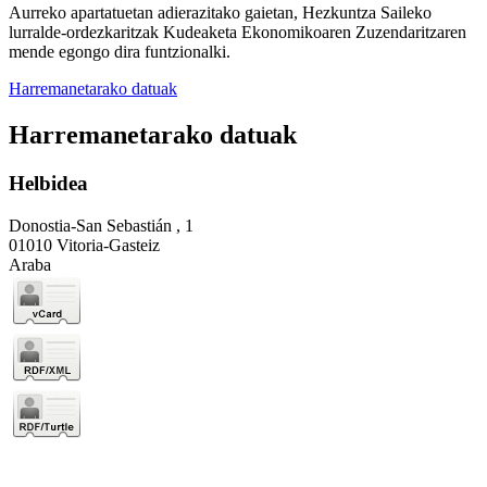
Aurreko apartatuetan adierazitako gaietan, Hezkuntza Saileko
lurralde-ordezkaritzak Kudeaketa Ekonomikoaren Zuzendaritzaren
mende egongo dira funtzionalki.
Harremanetarako datuak
Harremanetarako datuak
Helbidea
Donostia-San Sebastián , 1
01010 Vitoria-Gasteiz
Araba