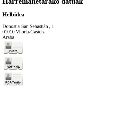
Harremanetarako datuak
Helbidea
Donostia-San Sebastián , 1
01010 Vitoria-Gasteiz
Araba