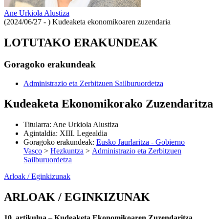
Ane Urkiola Alustiza
(2024/06/27 - )
Kudeaketa ekonomikoaren zuzendaria
LOTUTAKO ERAKUNDEAK
Goragoko erakundeak
Administrazio eta Zerbitzuen Sailburuordetza
Kudeaketa Ekonomikorako Zuzendaritza
Titularra
:
Ane Urkiola Alustiza
Agintaldia
:
XIII. Legealdia
Goragoko erakundeak
:
Eusko Jaurlaritza - Gobierno
Vasco
>
Hezkuntza
>
Administrazio eta Zerbitzuen
Sailburuordetza
Arloak / Eginkizunak
ARLOAK / EGINKIZUNAK
10. artikulua.– Kudeaketa Ekonomikoaren Zuzendaritza.