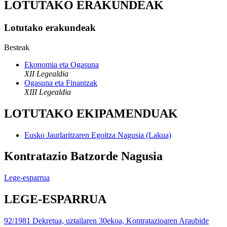
LOTUTAKO ERAKUNDEAK
Lotutako erakundeak
Besteak
Ekonomia eta Ogasuna
XII Legealdia
Ogasuna eta Finantzak
XIII Legealdia
LOTUTAKO EKIPAMENDUAK
Eusko Jaurlaritzaren Egoitza Nagusia (Lakua)
Kontratazio Batzorde Nagusia
Lege-esparrua
LEGE-ESPARRUA
92/1981 Dekretua, uztailaren 30ekoa, Kontratazioaren Araubide