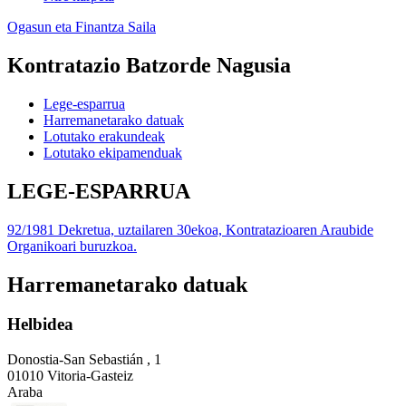
Ogasun eta Finantza Saila
Kontratazio Batzorde Nagusia
Lege-esparrua
Harremanetarako datuak
Lotutako erakundeak
Lotutako ekipamenduak
LEGE-ESPARRUA
92/1981 Dekretua, uztailaren 30ekoa, Kontratazioaren Araubide
Organikoari buruzkoa.
Harremanetarako datuak
Helbidea
Donostia-San Sebastián , 1
01010 Vitoria-Gasteiz
Araba