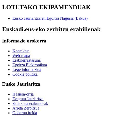
LOTUTAKO EKIPAMENDUAK
Eusko Jaurlaritzaren Egoitza Nagusia (Lakua)
Euskadi.eus-eko zerbitzu erabilienak
Informazio orokorra
Kontaktua
Web-mapa
Erabilerraztasuna
Egoitza Elektronikoa
Lege informazioa
Cookie politika
Eusko Jaurlaritza
Hasiera-orria
Ezagutu Jaurlaritza
Sailak eta erakundeak
Arreta Zerbitzua
Gobernu irekia