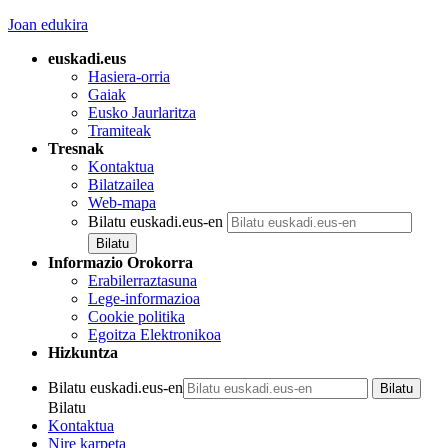
Joan edukira
euskadi.eus
Hasiera-orria
Gaiak
Eusko Jaurlaritza
Tramiteak
Tresnak
Kontaktua
Bilatzailea
Web-mapa
Bilatu euskadi.eus-en
Informazio Orokorra
Erabilerraztasuna
Lege-informazioa
Cookie politika
Egoitza Elektronikoa
Hizkuntza
Bilatu euskadi.eus-en
Bilatu
Kontaktua
Nire karpeta