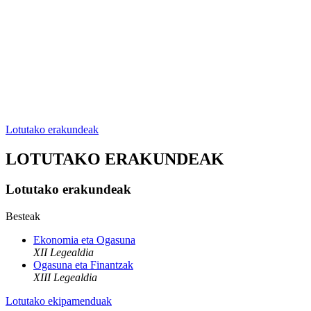
Lotutako erakundeak
LOTUTAKO ERAKUNDEAK
Lotutako erakundeak
Besteak
Ekonomia eta Ogasuna
XII Legealdia
Ogasuna eta Finantzak
XIII Legealdia
Lotutako ekipamenduak