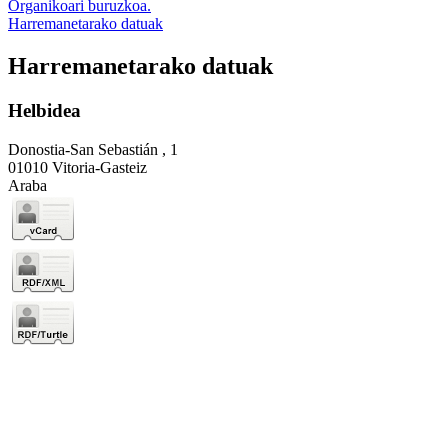
Organikoari buruzkoa.
Harremanetarako datuak
Harremanetarako datuak
Helbidea
Donostia-San Sebastián , 1
01010 Vitoria-Gasteiz
Araba