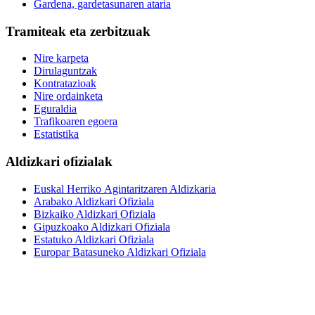
Gardena, gardetasunaren ataria
Tramiteak eta zerbitzuak
Nire karpeta
Dirulaguntzak
Kontratazioak
Nire ordainketa
Eguraldia
Trafikoaren egoera
Estatistika
Aldizkari ofizialak
Euskal Herriko Agintaritzaren Aldizkaria
Arabako Aldizkari Ofiziala
Bizkaiko Aldizkari Ofiziala
Gipuzkoako Aldizkari Ofiziala
Estatuko Aldizkari Ofiziala
Europar Batasuneko Aldizkari Ofiziala