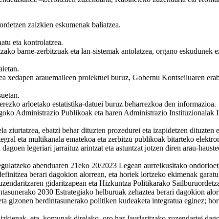
uordetzen zaizkien eskumenak baliatzea.
atu eta kontrolatzea.
zako barne-zerbitzuak eta lan-sistemak antolatzea, organo eskudunek eza
ietan.
gitea xedapen arauemaileen proiektuei buruz, Gobernu Kontseiluaren er
suetan.
rezko arloetako estatistika-datuei buruz beharrezkoa den informazioa.
oko Administrazio Publikoak eta haren Administrazio Instituzionalak I
ela ziurtatzea, ebatzi behar dituzten prozedurei eta izapidetzen dituzt
egral eta multikanala ematekoa eta zerbitzu publikoak bitarteko elektron
oen legeriari jarraituz arintzat eta astuntzat jotzen diren arau-haustee
egulatzeko abenduaren 21eko 20/2023 Legean aurreikusitako ondorioet
nitzea berari dagokion alorrean, eta horiek lortzeko ekimenak garatu 
uzendaritzaren gidaritzapean eta Hizkuntza Politikarako Sailburuordetz
nerako 2030 Estrategiako helburuak zehaztea berari dagokion alorrea
a gizonen berdintasunerako politiken kudeaketa integratua eginez; hor
zkienak, eta, komunak direlako, oro har Jaurlaritzako zuzendariei dag