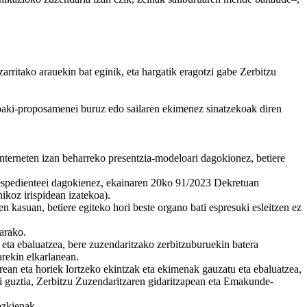
rritako arauekin bat eginik, eta hargatik eragotzi gabe Zerbitzu
abaki-proposamenei buruz edo sailaren ekimenez sinatzekoak diren
nterneten izan beharreko presentzia-modeloari dagokionez, betiere
en espedienteei dagokienez, ekainaren 20ko 91/2023 Dekretuan
ikoz irispidean izatekoa).
n kasuan, betiere egiteko hori beste organo bati espresuki esleitzen ez
arako.
eta ebaluatzea, bere zuzendaritzako zerbitzuburuekin batera
arekin elkarlanean.
n eta horiek lortzeko ekintzak eta ekimenak gauzatu eta ebaluatzea,
i guztia, Zerbitzu Zuzendaritzaren gidaritzapean eta Emakunde-
ozkienak.