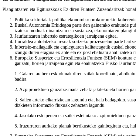
Plangintzaren eta Egiturazkoak Ez diren Funtsen Zuzendaritzak hona
Politika sektorialak politika ekonomiko orokorrarekin koherent
Euskal Autonomia Erkidegoa parte den gainerako erakunde publik
izateko moduak dinamizatu eta sustatzea, ekonomiaren plangintz
Jaurlaritzaren inbertsio estrategikoen jarraipena egitea.
Lurraldea antolatzeko tresnak sortzeko prozesuetan parte hartz
Inbertsio-mailagatik eta enpleguaren kalitateagatik euskal ekon
izango duten eragina ex ante eta ex post ebaluatu ahal izateko 
Europako Suspertze eta Erresilientzia Funtsen (SEM) kontura ed
gauzatu, horien jarraipena egin eta ebaluatzeko Eusko Jaurlari
1. Gaiaren arabera eskudunak diren sailak koordinatu, aholkatu 
badira.
2. Azpiproiektuen gauzatze-maila zehatz jakiteko eta horren gai
3. Sailen arteko elkarrizketan lagundu eta, hala badagokio, sus
dizkieten informazio-fluxuak zehazten lagundu.
4. Jasotako esleipenen eta sailei esleitutako azpiproiektuen gauza
5. Iruzurraren aurkako planak berrikusteko gainbegiratu eta, ha