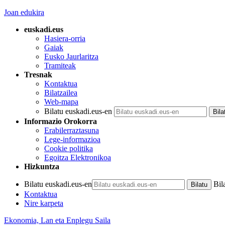
Joan edukira
euskadi.eus
Hasiera-orria
Gaiak
Eusko Jaurlaritza
Tramiteak
Tresnak
Kontaktua
Bilatzailea
Web-mapa
Bilatu euskadi.eus-en
Informazio Orokorra
Erabilerraztasuna
Lege-informazioa
Cookie politika
Egoitza Elektronikoa
Hizkuntza
Bilatu euskadi.eus-en
Bil
Kontaktua
Nire karpeta
Ekonomia, Lan eta Enplegu Saila