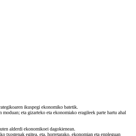
trategikoaren ikuspegi ekonomiko batetik.
n moduan; eta gizarteko eta ekonomiako eragileek parte hartu ahal
 duten alderdi ekonomikoei dagokienean.
uzko txostenak egitea, eta, horretarako, ekonomian eta enpleguan