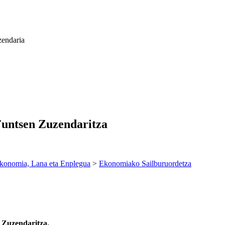
zendaria
Funtsen Zuzendaritza
konomia, Lana eta Enplegua
>
Ekonomiako Sailburuordetza
n Zuzendaritza.