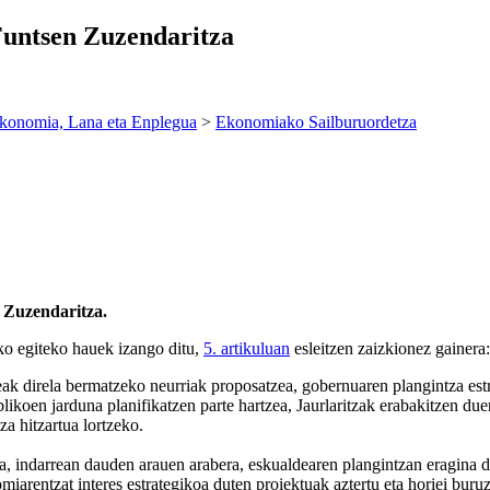
Funtsen Zuzendaritza
konomia, Lana eta Enplegua
>
Ekonomiako Sailburuordetza
n Zuzendaritza.
ko egiteko hauek izango ditu,
5. artikuluan
esleitzen zaizkionez gainera:
eak direla bermatzeko neurriak proposatzea, gobernuaren plangintza es
oen jarduna planifikatzen parte hartzea, Jaurlaritzak erabakitzen due
a hitzartua lortzeko.
ea, indarrean dauden arauen arabera, eskualdearen plangintzan eragina
omiarentzat interes estrategikoa duten proiektuak aztertu eta horiei bur