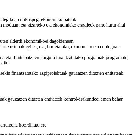
trategikoaren ikuspegi ekonomiko batetik.
n moduan; eta gizarteko eta ekonomiako eragileek parte hartu ahal
 duten alderdi ekonomikoei dagokienean.
uzko txostenak egitea, eta, horretarako, ekonomian eta enpleguan
sna eta -funts batzuen kargura finantzatutako programak programatu,
 ditu:
tsekin finantzatutako azpiproiektuak gauzatzen dituzten entitateak
ktuak gauzatzen dituzten entitateek kontrol-erakundeei eman behar
jarraipena koordinatu ere