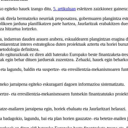
ko egiteko hauek izango ditu,
5. artikuluan
esleitzen zaizkionez gainera:
eak direla bermatzeko neurriak proposatzea, gobernuaren plangintza es
oen jarduna planifikatzen parte hartzea, Jaurlaritzak erabakitzen due
a hitzartua lortzeko.
ea, indarrean dauden arauen arabera, eskualdearen plangintzan eragina
omiarentzat interes estrategikoa duten proiektuak aztertu eta horiei bur
metodologia definitzea.
o egiturazkoak ez diren aldi baterako Europako beste finantzaketa-tre
tzak egin behar dituen jarduerak zuzentzea. Zehazki, hauek egin beharko
eta lagundu, baldin eta suspertze- eta erresilientzia-mekanismoaren fun
neko jarraipena egiteko eskuragarri dagoen informazioa sistematizatu.
pertze- eta erresilientzia-mekanismoaren funtsekin finantzatutako proie
tze-mailaren jarraipena egin, horiek ebaluatu eta Jaurlaritzari helarazi.
la badagokio, lagundu, bai eta plan horien gauzatze- eta betetze-mailen 