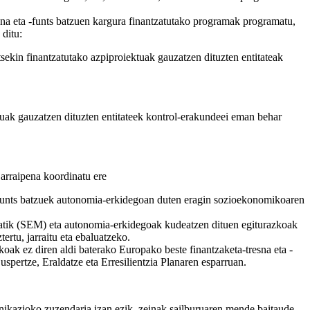
sna eta -funts batzuen kargura finantzatutako programak programatu,
 ditu:
tsekin finantzatutako azpiproiektuak gauzatzen dituzten entitateak
ktuak gauzatzen dituzten entitateek kontrol-erakundeei eman behar
jarraipena koordinatu ere
 -funts batzuek autonomia-erkidegoan duten eragin sozioekonomikoaren
etatik (SEM) eta autonomia-erkidegoak kudeatzen dituen egiturazkoak
ertu, jarraitu eta ebaluatzeko.
ak ez diren aldi baterako Europako beste finantzaketa-tresna eta -
uspertze, Eraldatze eta Erresilientzia Planaren esparruan.
kazioko zuzendaria izan ezik, zeinak sailburuaren mende baitaude–,