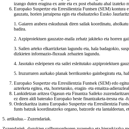
izango duten eragina ex ante eta ex post ebaluatu ahal izateko 
Europako Suspertze eta Erresilientzia Funtsen (SEM) kontura ed
gauzatu, horien jarraipena egin eta ebaluatzeko Eusko Jaurlari
1. Gaiaren arabera eskudunak diren sailak koordinatu, aholkatu 
badira.
2. Azpiproiektuen gauzatze-maila zehatz jakiteko eta horren gai
3. Sailen arteko elkarrizketan lagundu eta, hala badagokio, sus
dizkieten informazio-fluxuak zehazten lagundu.
4. Jasotako esleipenen eta sailei esleitutako azpiproiektuen gauza
5. Iruzurraren aurkako planak berrikusteko gainbegiratu eta, ha
Europako Suspertze eta Erresilientzia Funtsek (SEM) edo egitu
azterketa egitea, eta, horretarako, eragin- eta emaitza-adieraz
Lankidetzan aritzea Ogasun eta Finantza Saileko zuzendaritzar
ez diren aldi baterako Europako beste finantzaketa-tresna eta -f
Ordezkaritza izatea Europako Suspertze eta Erresilientzia Fun
funts batzuk koordinatzeko organo, batzorde eta lantaldeetan, et
5. artikulua.– Zuzendariak.
Zuzendariek, dagokien sailburuordearen zuzeneko eta hierarkiazko m