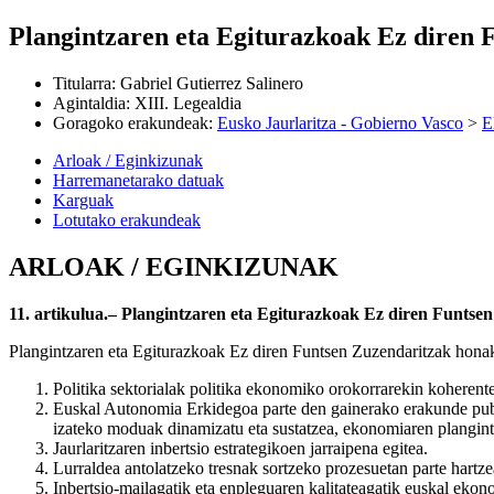
Plangintzaren eta Egiturazkoak Ez diren 
Titularra
:
Gabriel Gutierrez Salinero
Agintaldia
:
XIII. Legealdia
Goragoko erakundeak
:
Eusko Jaurlaritza - Gobierno Vasco
>
E
Arloak / Eginkizunak
Harremanetarako datuak
Karguak
Lotutako erakundeak
ARLOAK / EGINKIZUNAK
11. artikulua.– Plangintzaren eta Egiturazkoak Ez diren Funtse
Plangintzaren eta Egiturazkoak Ez diren Funtsen Zuzendaritzak hona
Politika sektorialak politika ekonomiko orokorrarekin koherent
Euskal Autonomia Erkidegoa parte den gainerako erakunde publik
izateko moduak dinamizatu eta sustatzea, ekonomiaren plangintz
Jaurlaritzaren inbertsio estrategikoen jarraipena egitea.
Lurraldea antolatzeko tresnak sortzeko prozesuetan parte hartz
Inbertsio-mailagatik eta enpleguaren kalitateagatik euskal ekon