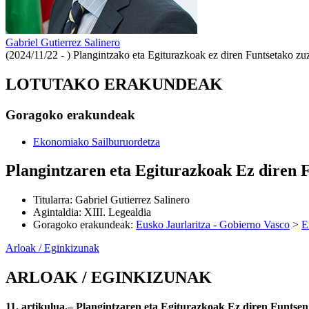
Gabriel Gutierrez Salinero
(2024/11/22 - )
Plangintzako eta Egiturazkoak ez diren Funtsetako zu
LOTUTAKO ERAKUNDEAK
Goragoko erakundeak
Ekonomiako Sailburuordetza
Plangintzaren eta Egiturazkoak Ez diren 
Titularra
:
Gabriel Gutierrez Salinero
Agintaldia
:
XIII. Legealdia
Goragoko erakundeak
:
Eusko Jaurlaritza - Gobierno Vasco
>
E
Arloak / Eginkizunak
ARLOAK / EGINKIZUNAK
11. artikulua.– Plangintzaren eta Egiturazkoak Ez diren Funtse