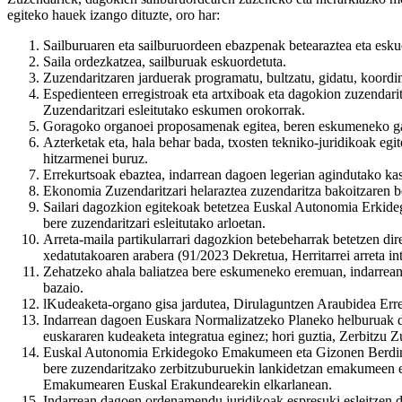
egiteko hauek izango dituzte, oro har:
Sailburuaren eta sailburuordeen ebazpenak betearaztea eta esk
Saila ordezkatzea, sailburuak eskuordetuta.
Zuzendaritzaren jarduerak programatu, bultzatu, gidatu, koordin
Espedienteen erregistroak eta artxiboak eta dagokion zuzendarit
Zuzendaritzari esleitutako eskumen orokorrak.
Goragoko organoei proposamenak egitea, beren eskumeneko ga
Azterketak eta, hala behar bada, txosten tekniko-juridikoak e
hitzarmenei buruz.
Errekurtsoak ebaztea, indarrean dagoen legerian agindutako ka
Ekonomia Zuzendaritzari helaraztea zuzendaritza bakoitzaren be
Sailari dagozkion egitekoak betetzea Euskal Autonomia Erkideg
bere zuzendaritzari esleitutako arloetan.
Arreta-maila partikularrari dagozkion betebeharrak betetzen dir
xedatutakoaren arabera (91/2023 Dekretua, Herritarrei arreta int
Zehatzeko ahala baliatzea bere eskumeneko eremuan, indarrean dag
bazaio.
lKudeaketa-organo gisa jardutea, Dirulaguntzen Araubidea Err
Indarrean dagoen Euskara Normalizatzeko Planeko helburuak defi
euskararen kudeaketa integratua eginez; hori guztia, Zerbitzu Z
Euskal Autonomia Erkidegoko Emakumeen eta Gizonen Berdintasu
bere zuzendaritzako zerbitzuburuekin lankidetzan emakumeen et
Emakumearen Euskal Erakundearekin elkarlanean.
Indarrean dagoen ordenamendu juridikoak espresuki esleitzen di