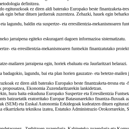
metodologia definitzea.
o egiturazkoak ez diren aldi baterako Europako beste finantzaketa-tre
tzak egin behar dituen jarduerak zuzentzea. Zehazki, hauek egin beharko
eta lagundu, baldin eta suspertze- eta erresilientzia-mekanismoaren fun
neko jarraipena egiteko eskuragarri dagoen informazioa sistematizatu.
pertze- eta erresilientzia-mekanismoaren funtsekin finantzatutako proie
tze-mailaren jarraipena egin, horiek ebaluatu eta Jaurlaritzari helarazi.
la badagokio, lagundu, bai eta plan horien gauzatze- eta betetze-mailen 
razkoak ez diren aldi baterako Europako beste finantzaketa-tresna eta
leak proposatzea, Ekonomia Zuzendaritzarekin lankidetzan.
ekin, hura baita eskuduna Europako Suspertze eta Erresilientzia Funts
unts batzuetatik eratorritako Europar Batasunarekiko finantza-fluxuak azt
tsak (SEM) eta Euskal Autonomia Erkidegoak kudeatzen dituen egiturazko
a elkarrizketa teknikoa izatea, Estatuko Administrazio Orokorrarekin, S
endetasunez –Zerbitzuen zuzendaria, Kabineteko zuzendaria eta Komuni