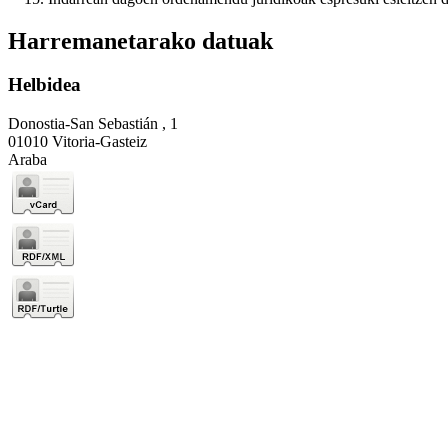
Harremanetarako datuak
Helbidea
Donostia-San Sebastián , 1
01010 Vitoria-Gasteiz
Araba