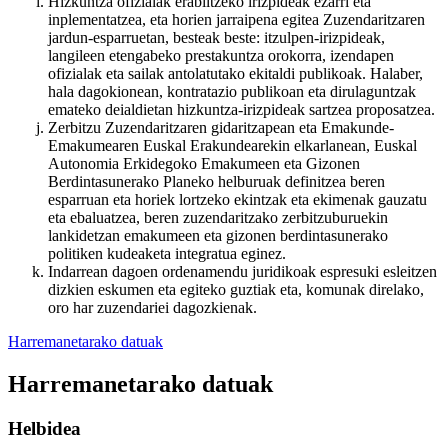
Hizkuntza ofizialak erabiltzeko irizpideak ezarri eta
inplementatzea, eta horien jarraipena egitea Zuzendaritzaren
jardun-esparruetan, besteak beste: itzulpen-irizpideak,
langileen etengabeko prestakuntza orokorra, izendapen
ofizialak eta sailak antolatutako ekitaldi publikoak. Halaber,
hala dagokionean, kontratazio publikoan eta dirulaguntzak
emateko deialdietan hizkuntza-irizpideak sartzea proposatzea.
Zerbitzu Zuzendaritzaren gidaritzapean eta Emakunde-
Emakumearen Euskal Erakundearekin elkarlanean, Euskal
Autonomia Erkidegoko Emakumeen eta Gizonen
Berdintasunerako Planeko helburuak definitzea beren
esparruan eta horiek lortzeko ekintzak eta ekimenak gauzatu
eta ebaluatzea, beren zuzendaritzako zerbitzuburuekin
lankidetzan emakumeen eta gizonen berdintasunerako
politiken kudeaketa integratua eginez.
Indarrean dagoen ordenamendu juridikoak espresuki esleitzen
dizkien eskumen eta egiteko guztiak eta, komunak direlako,
oro har zuzendariei dagozkienak.
Harremanetarako datuak
Harremanetarako datuak
Helbidea