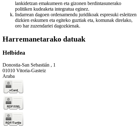
lankidetzan emakumeen eta gizonen berdintasunerako
politiken kudeaketa integratua eginez.
Indarrean dagoen ordenamendu juridikoak espresuki esleitzen
dizkien eskumen eta egiteko guztiak eta, komunak direlako,
oro har zuzendariei dagozkienak.
Harremanetarako datuak
Helbidea
Donostia-San Sebastián , 1
01010 Vitoria-Gasteiz
Araba