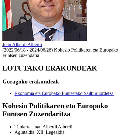
Juan Alberdi Alberdi
(2022/06/18 - 2024/06/26)
Kohesio Politikaren eta Europako
Funtsen zuzendaria
LOTUTAKO ERAKUNDEAK
Goragoko erakundeak
Ekonomia eta Europako Funtsetako Sailburuordetza
Kohesio Politikaren eta Europako
Funtsen Zuzendaritza
Titularra
:
Juan Alberdi Alberdi
Agintaldia
:
XII. Legealdia