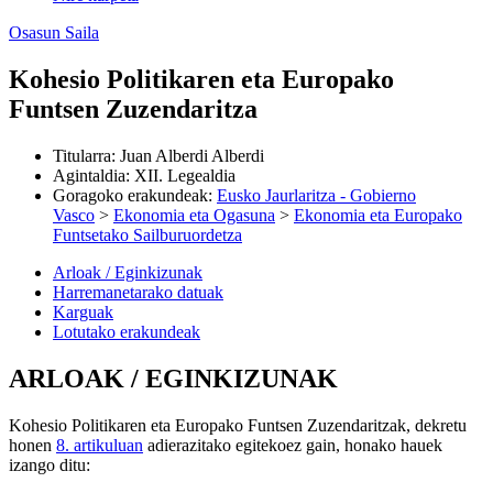
Osasun Saila
Kohesio Politikaren eta Europako
Funtsen Zuzendaritza
Titularra
:
Juan Alberdi Alberdi
Agintaldia
:
XII. Legealdia
Goragoko erakundeak
:
Eusko Jaurlaritza - Gobierno
Vasco
>
Ekonomia eta Ogasuna
>
Ekonomia eta Europako
Funtsetako Sailburuordetza
Arloak / Eginkizunak
Harremanetarako datuak
Karguak
Lotutako erakundeak
ARLOAK / EGINKIZUNAK
Kohesio Politikaren eta Europako Funtsen Zuzendaritzak, dekretu
honen
8. artikuluan
adierazitako egitekoez gain, honako hauek
izango ditu: