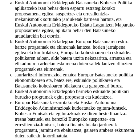
Euskal Autonomia Erkidegoak Batasuneko Kohesio Politika
aplikatzeko izan behar duen esparru estrategikorako
proposamena egitea, suspertze- eta erresilientzia-
mekanismotik sortutako jarduketak barnean hartuta, eta
Euskal Autonomia Erkidegorako Estatu Laguntzen Maparako
proposamena egitea, aplikatu behar den Batasuneko
araudiarekin bat etorriz.
Euskal Autonomia Erkidegoan Europar Batasunaren esku-
hartze programak eta ekimenak lantzea, horien jarraipena
egitea eta kontrolatzea, Europako kohesioaren eta eskualde-
politikaren arloan, alde batera utzita nekazaritza, arrantza eta
elikaduraren arloetan eskumena duten sailek lantzen dituzten
programak eta ekimenak.
Jaurlaritzari informazioa ematea Europar Batasuneko politika
ekonomikoaren eta, batez ere, eskualde-politikaren eta
Batasuneko kohesioaren bilakaera eta garapenari buruz.
Euskal Autonomia Erkidegoko barneko eskualde-politikari
buruzko programak egin, proposatu eta kudeatzea.
Europar Batasunak ezarritako eta Euskal Autonomia
Erkidegoko Administrazioak kudeatutako egitura-funtsek,
Kohesio Funtsak eta egiturazkoak ez diren beste finantza-
tresna batzuek, eta bereziki Europako suspertze- eta
erresilientzia-funtsek, batera finantzatutako jarduerak
programatu, jarraitu eta ebaluatzea, gaiaren arabera eskumena
duten sailekin koordinatuta.