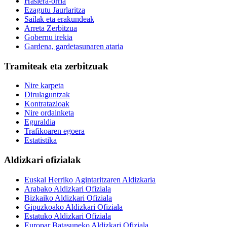
Hasiera-orria
Ezagutu Jaurlaritza
Sailak eta erakundeak
Arreta Zerbitzua
Gobernu irekia
Gardena, gardetasunaren ataria
Tramiteak eta zerbitzuak
Nire karpeta
Dirulaguntzak
Kontratazioak
Nire ordainketa
Eguraldia
Trafikoaren egoera
Estatistika
Aldizkari ofizialak
Euskal Herriko Agintaritzaren Aldizkaria
Arabako Aldizkari Ofiziala
Bizkaiko Aldizkari Ofiziala
Gipuzkoako Aldizkari Ofiziala
Estatuko Aldizkari Ofiziala
Europar Batasuneko Aldizkari Ofiziala