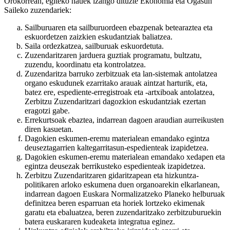
Orokorrean, egiteko hauek izango dituzte Ekonomia eta Ogasun
Saileko zuzendariek:
Sailburuaren eta sailburuordeen ebazpenak betearaztea eta
eskuordetzen zaizkien eskudantziak baliatzea.
Saila ordezkatzea, sailburuak eskuordetuta.
Zuzendaritzaren jarduera guztiak programatu, bultzatu,
zuzendu, koordinatu eta kontrolatzea.
Zuzendaritza barruko zerbitzuak eta lan-sistemak antolatzea
organo eskudunek ezarritako arauak aintzat harturik, eta,
batez ere, espediente-erregistroak eta -artxiboak antolatzea,
Zerbitzu Zuzendaritzari dagozkion eskudantziak ezertan
eragotzi gabe.
Errekurtsoak ebaztea, indarrean dagoen araudian aurreikusten
diren kasuetan.
Dagokien eskumen-eremu materialean emandako egintza
deuseztagarrien kaltegarritasun-espedienteak izapidetzea.
Dagokien eskumen-eremu materialean emandako xedapen eta
egintza deusezak berrikusteko espedienteak izapidetzea.
Zerbitzu Zuzendaritzaren gidaritzapean eta hizkuntza-
politikaren arloko eskumena duen organoarekin elkarlanean,
indarrean dagoen Euskara Normalizatzeko Planeko helburuak
definitzea beren esparruan eta horiek lortzeko ekimenak
garatu eta ebaluatzea, beren zuzendaritzako zerbitzuburuekin
batera euskararen kudeaketa integratua eginez.