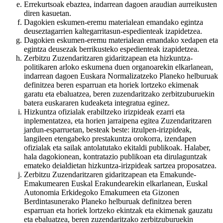
Errekurtsoak ebaztea, indarrean dagoen araudian aurreikusten
diren kasuetan.
Dagokien eskumen-eremu materialean emandako egintza
deuseztagarrien kaltegarritasun-espedienteak izapidetzea.
Dagokien eskumen-eremu materialean emandako xedapen eta
egintza deusezak berrikusteko espedienteak izapidetzea.
Zerbitzu Zuzendaritzaren gidaritzapean eta hizkuntza-
politikaren arloko eskumena duen organoarekin elkarlanean,
indarrean dagoen Euskara Normalizatzeko Planeko helburuak
definitzea beren esparruan eta horiek lortzeko ekimenak
garatu eta ebaluatzea, beren zuzendaritzako zerbitzuburuekin
batera euskararen kudeaketa integratua eginez.
Hizkuntza ofizialak erabiltzeko irizpideak ezarri eta
inplementatzea, eta horien jarraipena egitea Zuzendaritzaren
jardun-esparruetan, besteak beste: itzulpen-irizpideak,
langileen etengabeko prestakuntza orokorra, izendapen
ofizialak eta sailak antolatutako ekitaldi publikoak. Halaber,
hala dagokionean, kontratazio publikoan eta dirulaguntzak
emateko deialdietan hizkuntza-irizpideak sartzea proposatzea.
Zerbitzu Zuzendaritzaren gidaritzapean eta Emakunde-
Emakumearen Euskal Erakundearekin elkarlanean, Euskal
Autonomia Erkidegoko Emakumeen eta Gizonen
Berdintasunerako Planeko helburuak definitzea beren
esparruan eta horiek lortzeko ekintzak eta ekimenak gauzatu
eta ebaluatzea, beren zuzendaritzako zerbitzuburuekin