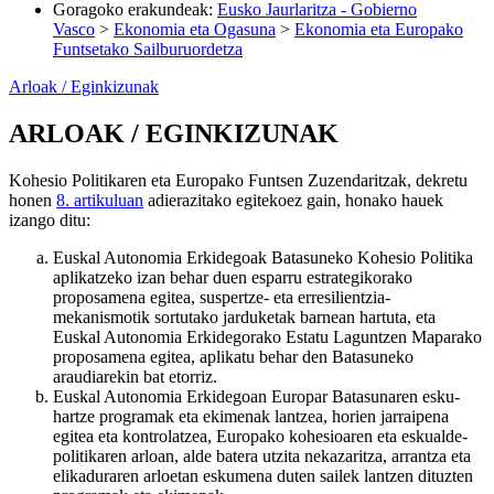
Goragoko erakundeak
:
Eusko Jaurlaritza - Gobierno
Vasco
>
Ekonomia eta Ogasuna
>
Ekonomia eta Europako
Funtsetako Sailburuordetza
Arloak / Eginkizunak
ARLOAK / EGINKIZUNAK
Kohesio Politikaren eta Europako Funtsen Zuzendaritzak, dekretu
honen
8. artikuluan
adierazitako egitekoez gain, honako hauek
izango ditu:
Euskal Autonomia Erkidegoak Batasuneko Kohesio Politika
aplikatzeko izan behar duen esparru estrategikorako
proposamena egitea, suspertze- eta erresilientzia-
mekanismotik sortutako jarduketak barnean hartuta, eta
Euskal Autonomia Erkidegorako Estatu Laguntzen Maparako
proposamena egitea, aplikatu behar den Batasuneko
araudiarekin bat etorriz.
Euskal Autonomia Erkidegoan Europar Batasunaren esku-
hartze programak eta ekimenak lantzea, horien jarraipena
egitea eta kontrolatzea, Europako kohesioaren eta eskualde-
politikaren arloan, alde batera utzita nekazaritza, arrantza eta
elikaduraren arloetan eskumena duten sailek lantzen dituzten