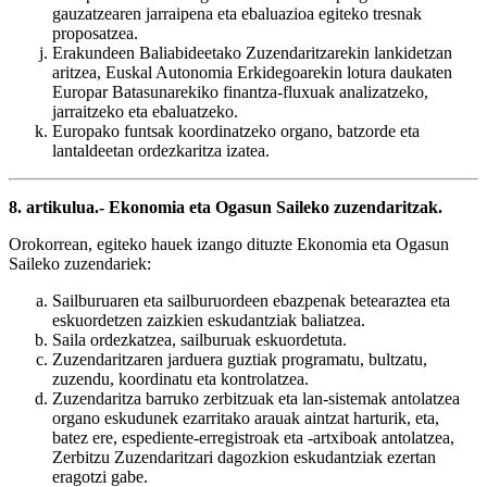
gauzatzearen jarraipena eta ebaluazioa egiteko tresnak
proposatzea.
Erakundeen Baliabideetako Zuzendaritzarekin lankidetzan
aritzea, Euskal Autonomia Erkidegoarekin lotura daukaten
Europar Batasunarekiko finantza-fluxuak analizatzeko,
jarraitzeko eta ebaluatzeko.
Europako funtsak koordinatzeko organo, batzorde eta
lantaldeetan ordezkaritza izatea.
8. artikulua.- Ekonomia eta Ogasun Saileko zuzendaritzak.
Orokorrean, egiteko hauek izango dituzte Ekonomia eta Ogasun
Saileko zuzendariek:
Sailburuaren eta sailburuordeen ebazpenak betearaztea eta
eskuordetzen zaizkien eskudantziak baliatzea.
Saila ordezkatzea, sailburuak eskuordetuta.
Zuzendaritzaren jarduera guztiak programatu, bultzatu,
zuzendu, koordinatu eta kontrolatzea.
Zuzendaritza barruko zerbitzuak eta lan-sistemak antolatzea
organo eskudunek ezarritako arauak aintzat harturik, eta,
batez ere, espediente-erregistroak eta -artxiboak antolatzea,
Zerbitzu Zuzendaritzari dagozkion eskudantziak ezertan
eragotzi gabe.