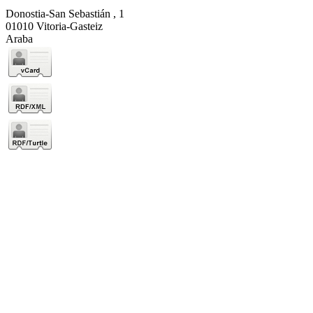
Donostia-San Sebastián , 1
01010 Vitoria-Gasteiz
Araba