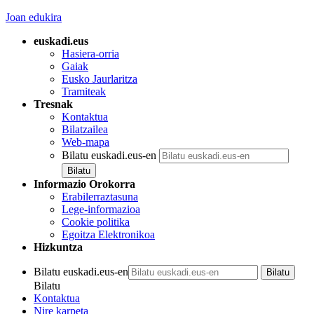
Joan edukira
euskadi.eus
Hasiera-orria
Gaiak
Eusko Jaurlaritza
Tramiteak
Tresnak
Kontaktua
Bilatzailea
Web-mapa
Bilatu euskadi.eus-en
Informazio Orokorra
Erabilerraztasuna
Lege-informazioa
Cookie politika
Egoitza Elektronikoa
Hizkuntza
Bilatu euskadi.eus-en
Bilatu
Kontaktua
Nire karpeta