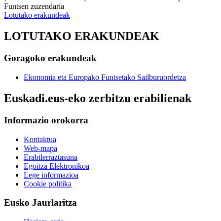
Funtsen zuzendaria
Lotutako erakundeak
LOTUTAKO ERAKUNDEAK
Goragoko erakundeak
Ekonomia eta Europako Funtsetako Sailburuordetza
Euskadi.eus-eko zerbitzu erabilienak
Informazio orokorra
Kontaktua
Web-mapa
Erabilerraztasuna
Egoitza Elektronikoa
Lege informazioa
Cookie politika
Eusko Jaurlaritza