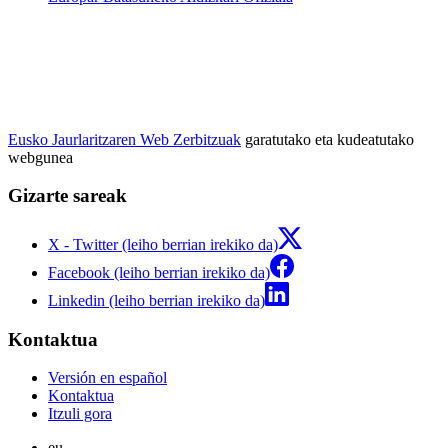
Eusko Jaurlaritzaren Web Zerbitzuak
garatutako eta kudeatutako
webgunea
Gizarte sareak
X - Twitter (leiho berrian irekiko da)
Facebook (leiho berrian irekiko da)
Linkedin (leiho berrian irekiko da)
Kontaktua
Versión en español
Kontaktua
Itzuli gora
eu