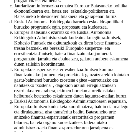
programak eta ekimenak.
Jaurlaritzari informazioa ematea Europar Batasuneko politika
ekonomikoaren eta, batez ere, eskualde-politikaren eta
Batasuneko kohesioaren bilakaera eta garapenari buruz.
Euskal Autonomia Erkidegoko barneko eskualde-politikari
buruzko programak egin, proposatu eta kudeatzea.
Europar Batasunak ezarritako eta Euskal Autonomia
Erkidegoko Administrazioak kudeatutako egitura-funtsek,
Kohesio Funtsak eta egiturazkoak ez diren beste finantza-
tresna batzuek, eta bereziki Europako suspertze- eta
erresilientzia-funtsek, batera finantzatutako jarduerak
programatu, jarraitu eta ebaluatzea, gaiaren arabera eskumena
duten sailekin koordinatuta.
Europako suspertze- eta erresilientzia-funtsen kontura
finantzatutako jarduera eta proiektuak gauzatzearekin lotutako
gastu-baimenei buruzko txostena egitea –aurretiazko eta
nahitaezko txostena–, dagokion araudi erregulatzailean
ezarritakoaren arabera, ekimen horietan aurreikusitako
helburuak betetzeko eskaintzen duten laguntza-mailari buruz.
Euskal Autonomia Erkidegoko Administrazioaren esparruan,
Europako funtsen kudeaketa koordinatzea, baldin eta mailegu
eta dirulaguntza gisa transferitu badira Batasuneko urte
anitzeko finantza-esparruetatik eratorritako programen
bitartez, bai eta organo kudeatzaileek bideratutako
administrazio- eta finantza-prozeduraren jarraipena eta