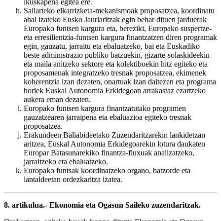
ikuskapena egitea ere.
Sailarteko elkarrizketa-mekanismoak proposatzea, koordinatu
ahal izateko Eusko Jaurlaritzak egin behar dituen jarduerak
Europako funtsen kargura eta, bereziki, Europako suspertze-
eta erresilientzia-funtsen kargura finantzatzen diren programak
egin, gauzatu, jarraitu eta ebaluatzeko, bai eta Euskadiko
beste administrazio publiko batzuekin, gizarte-solaskideekin
eta maila anitzeko sektore eta kolektiboekin hitz egiteko eta
proposamenak integratzeko tresnak proposatzea, ekimenek
koherentzia izan dezaten, onartuak izan daitezen eta programa
horiek Euskal Autonomia Erkidegoan arrakastaz ezartzeko
aukera eman dezaten.
Europako funtsen kargura finantzatutako programen
gauzatzearen jarraipena eta ebaluazioa egiteko tresnak
proposatzea.
Erakundeen Baliabideetako Zuzendaritzarekin lankidetzan
aritzea, Euskal Autonomia Erkidegoarekin lotura daukaten
Europar Batasunarekiko finantza-fluxuak analizatzeko,
jarraitzeko eta ebaluatzeko.
Europako funtsak koordinatzeko organo, batzorde eta
lantaldeetan ordezkaritza izatea.
8. artikulua.- Ekonomia eta Ogasun Saileko zuzendaritzak.