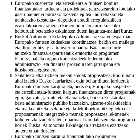
Europako suspertze- eta erresilientzia-funtsen kontura
finantzatutako jarduera eta proiektuak gauzatzearekin lotutako
gastu-baimenei buruzko txostena egitea –aurretiazko eta
nahitaezko txostena–, dagokion araudi erregulatzailean
ezarritakoaren arabera, ekimen horietan aurreikusitako
helburuak betetzeko eskaintzen duten laguntza-mailari buruz.
Euskal Autonomia Erkidegoko Administrazioaren esparruan,
Europako funtsen kudeaketa koordinatzea, baldin eta mailegu
eta dirulaguntza gisa transferitu badira Batasuneko urte
anitzeko finantza-esparruetatik eratorritako programen
bitartez, bai eta organo kudeatzaileek bideratutako
administrazio- eta finantza-prozeduraren jarraipena eta
ikuskapena egitea ere.
Sailarteko elkarrizketa-mekanismoak proposatzea, koordinatu
ahal izateko Eusko Jaurlaritzak egin behar dituen jarduerak
Europako funtsen kargura eta, bereziki, Europako suspertze-
eta erresilientzia-funtsen kargura finantzatzen diren programak
egin, gauzatu, jarraitu eta ebaluatzeko, bai eta Euskadiko
beste administrazio publiko batzuekin, gizarte-solaskideekin
eta maila anitzeko sektore eta kolektiboekin hitz egiteko eta
proposamenak integratzeko tresnak proposatzea, ekimenek
koherentzia izan dezaten, onartuak izan daitezen eta programa
horiek Euskal Autonomia Erkidegoan arrakastaz ezartzeko
aukera eman dezaten.
Europako funtsen kargura finantzatutako programen