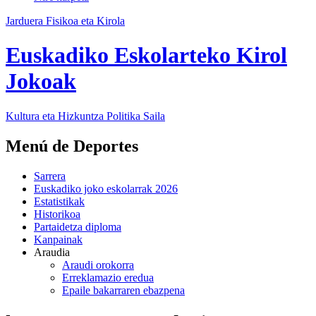
Jarduera Fisikoa eta Kirola
Euskadiko Eskolarteko Kirol
Jokoak
Kultura eta Hizkuntza Politika
Saila
Menú de Deportes
Sarrera
Euskadiko joko eskolarrak 2026
Estatistikak
Historikoa
Partaidetza diploma
Kanpainak
Araudia
Araudi orokorra
Erreklamazio eredua
Epaile bakarraren ebazpena