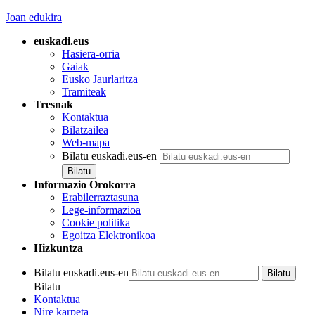
Joan edukira
euskadi.eus
Hasiera-orria
Gaiak
Eusko Jaurlaritza
Tramiteak
Tresnak
Kontaktua
Bilatzailea
Web-mapa
Bilatu euskadi.eus-en
Informazio Orokorra
Erabilerraztasuna
Lege-informazioa
Cookie politika
Egoitza Elektronikoa
Hizkuntza
Bilatu euskadi.eus-en
Bilatu
Kontaktua
Nire karpeta