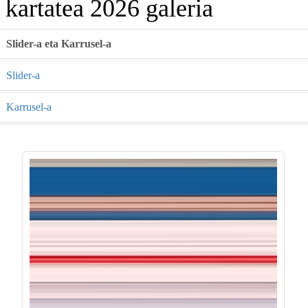
kartatea 2026 galeria
Slider-a eta Karrusel-a
Slider-a
Karrusel-a