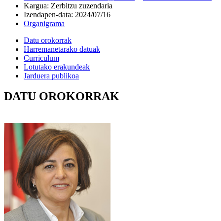
Kargua
:
Zerbitzu zuzendaria
Izendapen-data
:
2024/07/16
Organigrama
Datu orokorrak
Harremanetarako datuak
Curriculum
Lotutako erakundeak
Jarduera publikoa
DATU OROKORRAK