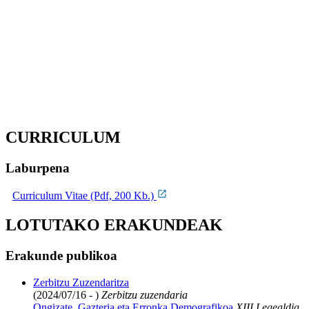
CURRICULUM
Laburpena
Curriculum Vitae (Pdf, 200 Kb.)
LOTUTAKO ERAKUNDEAK
Erakunde publikoa
Zerbitzu Zuzendaritza
(2024/07/16 - )
Zerbitzu zuzendaria
Ongizate, Gazteria eta Erronka Demografikoa
XIII Legealdia