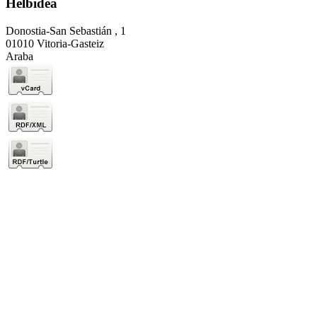
Helbidea
Donostia-San Sebastián , 1
01010 Vitoria-Gasteiz
Araba