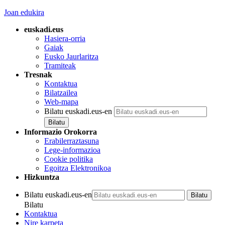
Joan edukira
euskadi.eus
Hasiera-orria
Gaiak
Eusko Jaurlaritza
Tramiteak
Tresnak
Kontaktua
Bilatzailea
Web-mapa
Bilatu euskadi.eus-en
Informazio Orokorra
Erabilerraztasuna
Lege-informazioa
Cookie politika
Egoitza Elektronikoa
Hizkuntza
Bilatu euskadi.eus-en
Bilatu
Kontaktua
Nire karpeta