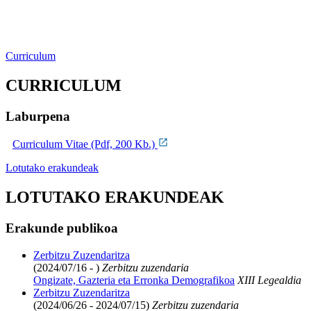
Curriculum
CURRICULUM
Laburpena
Curriculum Vitae (Pdf, 200 Kb.)
Lotutako erakundeak
LOTUTAKO ERAKUNDEAK
Erakunde publikoa
Zerbitzu Zuzendaritza
(2024/07/16 - )
Zerbitzu zuzendaria
Ongizate, Gazteria eta Erronka Demografikoa
XIII Legealdia
Zerbitzu Zuzendaritza
(2024/06/26 - 2024/07/15)
Zerbitzu zuzendaria