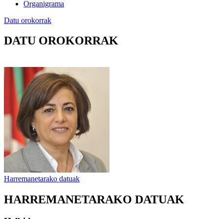
Organigrama
Datu orokorrak
DATU OROKORRAK
Harremanetarako datuak
HARREMANETARAKO DATUAK