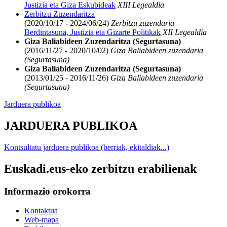
Justizia eta Giza Eskubideak
XIII Legealdia
Zerbitzu Zuzendaritza
(2020/10/17 - 2024/06/24)
Zerbitzu zuzendaria
Berdintasuna, Justizia eta Gizarte Politikak
XII Legealdia
Giza Baliabideen Zuzendaritza (Segurtasuna)
(2016/11/27 - 2020/10/02)
Giza Baliabideen zuzendaria
(Segurtasuna)
Giza Baliabideen Zuzendaritza (Segurtasuna)
(2013/01/25 - 2016/11/26)
Giza Baliabideen zuzendaria
(Segurtasuna)
Jarduera publikoa
JARDUERA PUBLIKOA
Kontsultatu jarduera publikoa (berriak, ekitaldiak...)
Euskadi.eus-eko zerbitzu erabilienak
Informazio orokorra
Kontaktua
Web-mapa