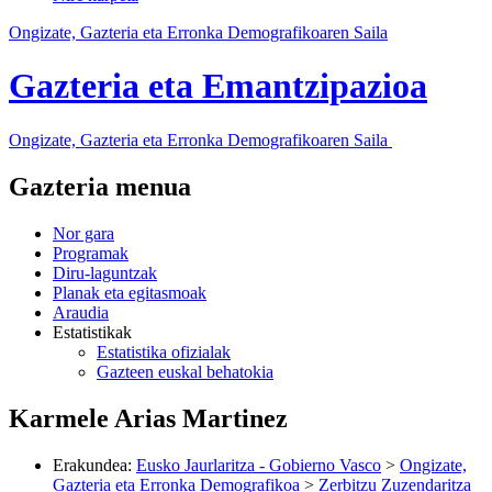
Ongizate, Gazteria eta Erronka Demografikoaren Saila
Gazteria eta Emantzipazioa
Ongizate, Gazteria eta Erronka Demografikoaren Saila
Gazteria menua
Nor gara
Programak
Diru-laguntzak
Planak eta egitasmoak
Araudia
Estatistikak
Estatistika ofizialak
Gazteen euskal behatokia
Karmele Arias Martinez
Erakundea
:
Eusko Jaurlaritza - Gobierno Vasco
>
Ongizate,
Gazteria eta Erronka Demografikoa
>
Zerbitzu Zuzendaritza