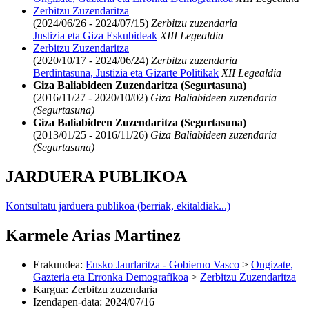
Zerbitzu Zuzendaritza
(2024/06/26 - 2024/07/15)
Zerbitzu zuzendaria
Justizia eta Giza Eskubideak
XIII Legealdia
Zerbitzu Zuzendaritza
(2020/10/17 - 2024/06/24)
Zerbitzu zuzendaria
Berdintasuna, Justizia eta Gizarte Politikak
XII Legealdia
Giza Baliabideen Zuzendaritza (Segurtasuna)
(2016/11/27 - 2020/10/02)
Giza Baliabideen zuzendaria
(Segurtasuna)
Giza Baliabideen Zuzendaritza (Segurtasuna)
(2013/01/25 - 2016/11/26)
Giza Baliabideen zuzendaria
(Segurtasuna)
JARDUERA PUBLIKOA
Kontsultatu jarduera publikoa (berriak, ekitaldiak...)
Karmele Arias Martinez
Erakundea
:
Eusko Jaurlaritza - Gobierno Vasco
>
Ongizate,
Gazteria eta Erronka Demografikoa
>
Zerbitzu Zuzendaritza
Kargua
:
Zerbitzu zuzendaria
Izendapen-data
:
2024/07/16