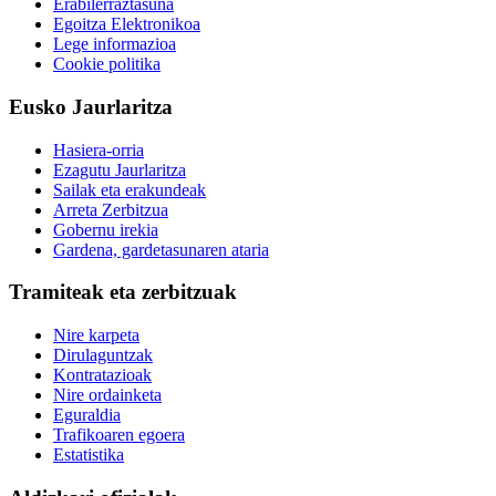
Erabilerraztasuna
Egoitza Elektronikoa
Lege informazioa
Cookie politika
Eusko Jaurlaritza
Hasiera-orria
Ezagutu Jaurlaritza
Sailak eta erakundeak
Arreta Zerbitzua
Gobernu irekia
Gardena, gardetasunaren ataria
Tramiteak eta zerbitzuak
Nire karpeta
Dirulaguntzak
Kontratazioak
Nire ordainketa
Eguraldia
Trafikoaren egoera
Estatistika