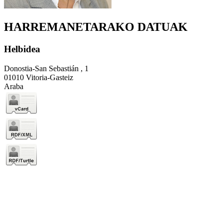
HARREMANETARAKO DATUAK
Helbidea
Donostia-San Sebastián , 1
01010 Vitoria-Gasteiz
Araba