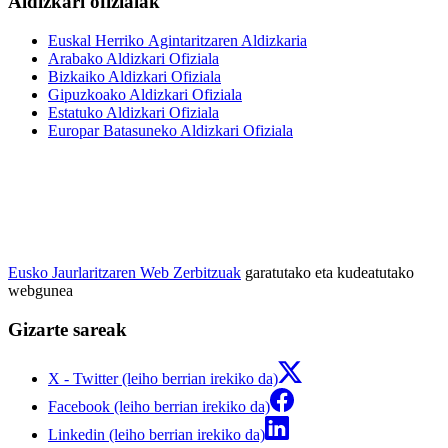
Aldizkari ofizialak
Euskal Herriko Agintaritzaren Aldizkaria
Arabako Aldizkari Ofiziala
Bizkaiko Aldizkari Ofiziala
Gipuzkoako Aldizkari Ofiziala
Estatuko Aldizkari Ofiziala
Europar Batasuneko Aldizkari Ofiziala
Eusko Jaurlaritzaren Web Zerbitzuak
garatutako eta kudeatutako
webgunea
Gizarte sareak
X - Twitter (leiho berrian irekiko da)
Facebook (leiho berrian irekiko da)
Linkedin (leiho berrian irekiko da)