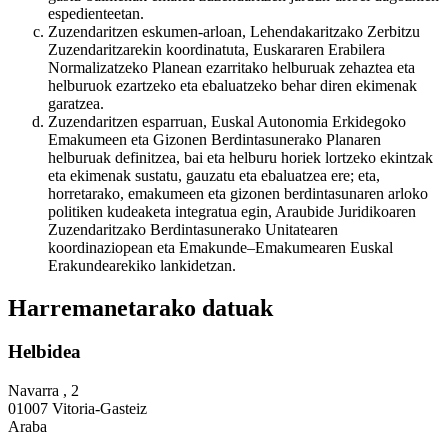
espedienteetan.
Zuzendaritzen eskumen-arloan, Lehendakaritzako Zerbitzu
Zuzendaritzarekin koordinatuta, Euskararen Erabilera
Normalizatzeko Planean ezarritako helburuak zehaztea eta
helburuok ezartzeko eta ebaluatzeko behar diren ekimenak
garatzea.
Zuzendaritzen esparruan, Euskal Autonomia Erkidegoko
Emakumeen eta Gizonen Berdintasunerako Planaren
helburuak definitzea, bai eta helburu horiek lortzeko ekintzak
eta ekimenak sustatu, gauzatu eta ebaluatzea ere; eta,
horretarako, emakumeen eta gizonen berdintasunaren arloko
politiken kudeaketa integratua egin, Araubide Juridikoaren
Zuzendaritzako Berdintasunerako Unitatearen
koordinaziopean eta Emakunde–Emakumearen Euskal
Erakundearekiko lankidetzan.
Harremanetarako datuak
Helbidea
Navarra , 2
01007 Vitoria-Gasteiz
Araba