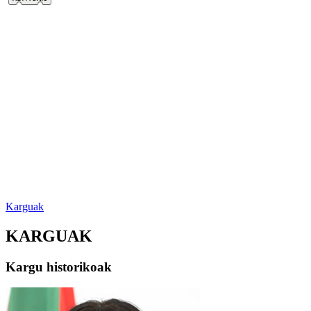
Karguak
KARGUAK
Kargu historikoak