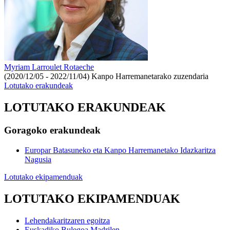
Myriam Larroulet Rotaeche
(2020/12/05 - 2022/11/04)
Kanpo Harremanetarako zuzendaria
Lotutako erakundeak
LOTUTAKO ERAKUNDEAK
Goragoko erakundeak
Europar Batasuneko eta Kanpo Harremanetako Idazkaritza
Nagusia
Lotutako ekipamenduak
LOTUTAKO EKIPAMENDUAK
Lehendakaritzaren egoitza
Euskadiko Bulegoa Madrilen