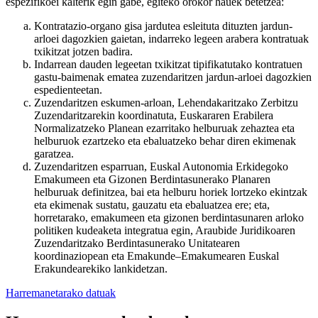
espezifikoei kalterik egin gabe, egiteko orokor hauek betetzea:
Kontratazio-organo gisa jardutea esleituta dituzten jardun-
arloei dagozkien gaietan, indarreko legeen arabera kontratuak
txikitzat jotzen badira.
Indarrean dauden legeetan txikitzat tipifikatutako kontratuen
gastu-baimenak ematea zuzendaritzen jardun-arloei dagozkien
espedienteetan.
Zuzendaritzen eskumen-arloan, Lehendakaritzako Zerbitzu
Zuzendaritzarekin koordinatuta, Euskararen Erabilera
Normalizatzeko Planean ezarritako helburuak zehaztea eta
helburuok ezartzeko eta ebaluatzeko behar diren ekimenak
garatzea.
Zuzendaritzen esparruan, Euskal Autonomia Erkidegoko
Emakumeen eta Gizonen Berdintasunerako Planaren
helburuak definitzea, bai eta helburu horiek lortzeko ekintzak
eta ekimenak sustatu, gauzatu eta ebaluatzea ere; eta,
horretarako, emakumeen eta gizonen berdintasunaren arloko
politiken kudeaketa integratua egin, Araubide Juridikoaren
Zuzendaritzako Berdintasunerako Unitatearen
koordinaziopean eta Emakunde–Emakumearen Euskal
Erakundearekiko lankidetzan.
Harremanetarako datuak