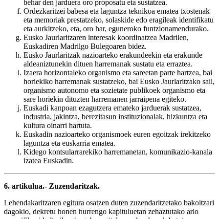
behar den jarduera oro proposatu eta sustatzea.
Ordezkaritzei babesa eta laguntza teknikoa ematea txostenak
eta memoriak prestatzeko, solaskide edo eragileak identifikatu
eta aurkitzeko, eta, oro har, eguneroko funtzionamendurako.
Eusko Jaurlaritzaren interesak koordinatzea Madrilen,
Euskadiren Madrilgo Bulegoaren bidez.
Eusko Jaurlaritzak nazioarteko erakundeekin eta erakunde
aldeaniztunekin dituen harremanak sustatu eta erraztea.
Izaera horizontaleko organismo eta sareetan parte hartzea, bai
horiekiko harremanak sustatzeko, bai Eusko Jaurlaritzako sail,
organismo autonomo eta sozietate publikoek organismo eta
sare horiekin dituzten harremanen jarraipena egiteko.
Euskadi kanpoan ezagutzera emateko jarduerak sustatzea,
industria, jakintza, berezitasun instituzionalak, hizkuntza eta
kultura oinarri hartuta.
Euskadin nazioarteko organismoek euren egoitzak irekitzeko
laguntza eta euskarria ematea.
Kidego kontsularrarekiko harremanetan, komunikazio-kanala
izatea Euskadin.
6. artikulua.- Zuzendaritzak.
Lehendakaritzaren egitura osatzen duten zuzendaritzetako bakoitzari
dagokio, dekretu honen hurrengo kapituluetan zehaztutako arlo