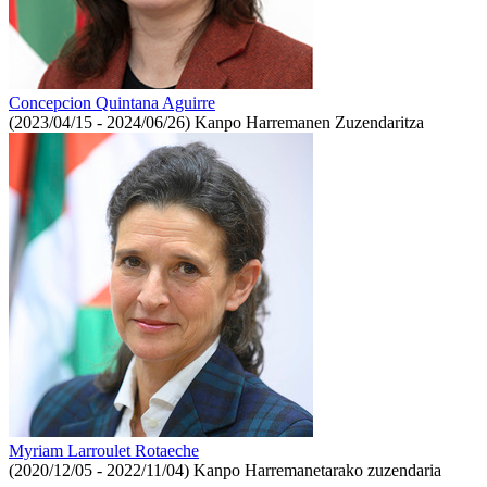
Concepcion Quintana Aguirre
(2023/04/15 - 2024/06/26)
Kanpo Harremanen Zuzendaritza
Myriam Larroulet Rotaeche
(2020/12/05 - 2022/11/04)
Kanpo Harremanetarako zuzendaria