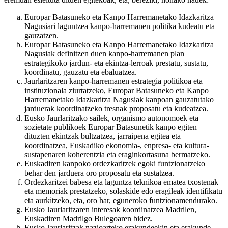
Europar Batasuneko eta Kanpo Harremanetako Idazkaritza
Nagusiari laguntzea kanpo-harremanen politika kudeatu eta
gauzatzen.
Europar Batasuneko eta Kanpo Harremanetako Idazkaritza
Nagusiak definitzen duen kanpo-harremanen plan
estrategikoko jardun- eta ekintza-lerroak prestatu, sustatu,
koordinatu, gauzatu eta ebaluatzea.
Jaurlaritzaren kanpo-harremanen estrategia politikoa eta
instituzionala ziurtatzeko, Europar Batasuneko eta Kanpo
Harremanetako Idazkaritza Nagusiak kanpoan gauzatutako
jarduerak koordinatzeko tresnak proposatu eta kudeatzea.
Eusko Jaurlaritzako sailek, organismo autonomoek eta
sozietate publikoek Europar Batasunetik kanpo egiten
dituzten ekintzak bultzatzea, jarraipena egitea eta
koordinatzea, Euskadiko ekonomia-, enpresa- eta kultura-
sustapenaren koherentzia eta eraginkortasuna bermatzeko.
Euskadiren kanpoko ordezkaritzek egoki funtzionatzeko
behar den jarduera oro proposatu eta sustatzea.
Ordezkaritzei babesa eta laguntza teknikoa ematea txostenak
eta memoriak prestatzeko, solaskide edo eragileak identifikatu
eta aurkitzeko, eta, oro har, eguneroko funtzionamendurako.
Eusko Jaurlaritzaren interesak koordinatzea Madrilen,
Euskadiren Madrilgo Bulegoaren bidez.
Eusko Jaurlaritzak nazioarteko erakundeekin eta erakunde