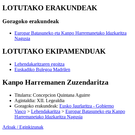
LOTUTAKO ERAKUNDEAK
Goragoko erakundeak
Europar Batasuneko eta Kanpo Harremanetako Idazkaritza
Nagusia
LOTUTAKO EKIPAMENDUAK
Lehendakaritzaren egoitza
Euskadiko Bulegoa Madrilen
Kanpo Harremanen Zuzendaritza
Titularra
:
Concepcion Quintana Aguirre
Agintaldia
:
XII. Legealdia
Goragoko erakundeak
:
Eusko Jaurlaritza - Gobierno
Vasco
>
Lehendakaritza
>
Europar Batasuneko eta Kanpo
Harremanetako Idazkaritza Nagusia
Arloak / Eginkizunak