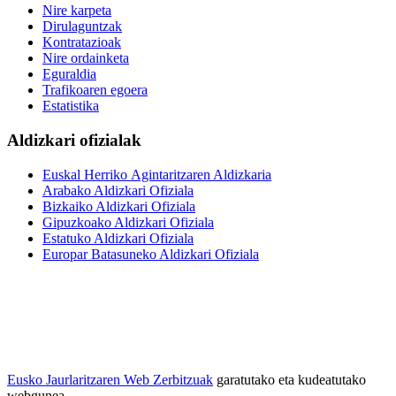
Nire karpeta
Dirulaguntzak
Kontratazioak
Nire ordainketa
Eguraldia
Trafikoaren egoera
Estatistika
Aldizkari ofizialak
Euskal Herriko Agintaritzaren Aldizkaria
Arabako Aldizkari Ofiziala
Bizkaiko Aldizkari Ofiziala
Gipuzkoako Aldizkari Ofiziala
Estatuko Aldizkari Ofiziala
Europar Batasuneko Aldizkari Ofiziala
Eusko Jaurlaritzaren Web Zerbitzuak
garatutako eta kudeatutako
webgunea