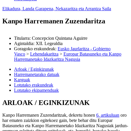
Elikadura, Landa Garapena, Nekazaritza eta Arrantza Saila
Kanpo Harremanen Zuzendaritza
Titularra
:
Concepcion Quintana Aguirre
Agintaldia
:
XII. Legealdia
Goragoko erakundeak
:
Eusko Jaurlaritza - Gobierno
Vasco
>
Lehendakaritza
>
Europar Batasuneko eta Kanpo
Harremanetako Idazkaritza Nagusia
Arloak / Eginkizunak
Harremanetarako datuak
Karguak
Lotutako erakundeak
Lotutako ekipamenduak
ARLOAK / EGINKIZUNAK
Kanpo Harremanen Zuzendaritzak, dekretu honen
6. artikuluan
oro
har ematen zaizkion egitekoez gain, bete behar ditu Europar
Batasuneko eta Kanpo Harremanetako Idazkaritza Nagusiak jardun-
eremuan esleituta dituen egitekoak, eta, bereziki, honako hauek: