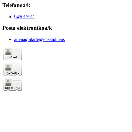
Telefonoa/k
945017911
Posta elektronikoa/k
amaiaguilarte@euskadi.eus