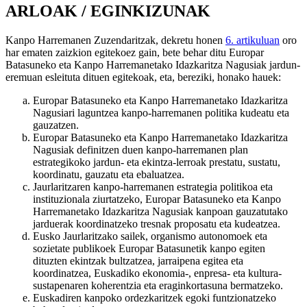
ARLOAK / EGINKIZUNAK
Kanpo Harremanen Zuzendaritzak, dekretu honen
6. artikuluan
oro
har ematen zaizkion egitekoez gain, bete behar ditu Europar
Batasuneko eta Kanpo Harremanetako Idazkaritza Nagusiak jardun-
eremuan esleituta dituen egitekoak, eta, bereziki, honako hauek:
Europar Batasuneko eta Kanpo Harremanetako Idazkaritza
Nagusiari laguntzea kanpo-harremanen politika kudeatu eta
gauzatzen.
Europar Batasuneko eta Kanpo Harremanetako Idazkaritza
Nagusiak definitzen duen kanpo-harremanen plan
estrategikoko jardun- eta ekintza-lerroak prestatu, sustatu,
koordinatu, gauzatu eta ebaluatzea.
Jaurlaritzaren kanpo-harremanen estrategia politikoa eta
instituzionala ziurtatzeko, Europar Batasuneko eta Kanpo
Harremanetako Idazkaritza Nagusiak kanpoan gauzatutako
jarduerak koordinatzeko tresnak proposatu eta kudeatzea.
Eusko Jaurlaritzako sailek, organismo autonomoek eta
sozietate publikoek Europar Batasunetik kanpo egiten
dituzten ekintzak bultzatzea, jarraipena egitea eta
koordinatzea, Euskadiko ekonomia-, enpresa- eta kultura-
sustapenaren koherentzia eta eraginkortasuna bermatzeko.
Euskadiren kanpoko ordezkaritzek egoki funtzionatzeko