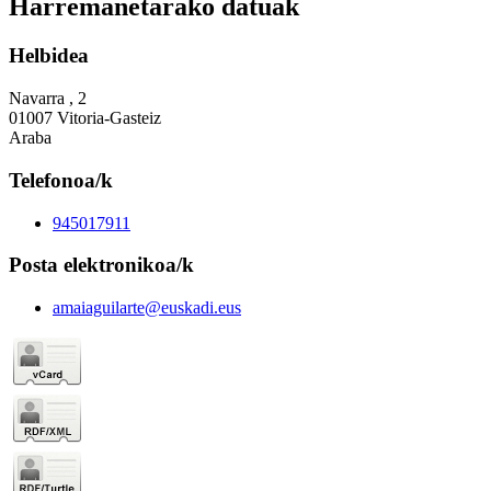
Harremanetarako datuak
Helbidea
Navarra , 2
01007 Vitoria-Gasteiz
Araba
Telefonoa/k
945017911
Posta elektronikoa/k
amaiaguilarte@euskadi.eus