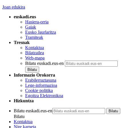
Joan edukira
euskadi.eus
Hasiera-orria
Gaiak
Eusko Jaurlaritza
Tramiteak
Tresnak
Kontaktua
Bilatzailea
Web-mapa
Bilatu euskadi.eus-en
Informazio Orokorra
Erabilerraztasuna
Lege-informazioa
Cookie politika
Egoitza Elektronikoa
Hizkuntza
Bilatu euskadi.eus-en
Bilatu
Kontaktua
Nire karpeta