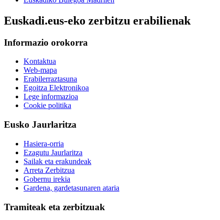
Euskadi.eus-eko zerbitzu erabilienak
Informazio orokorra
Kontaktua
Web-mapa
Erabilerraztasuna
Egoitza Elektronikoa
Lege informazioa
Cookie politika
Eusko Jaurlaritza
Hasiera-orria
Ezagutu Jaurlaritza
Sailak eta erakundeak
Arreta Zerbitzua
Gobernu irekia
Gardena, gardetasunaren ataria
Tramiteak eta zerbitzuak