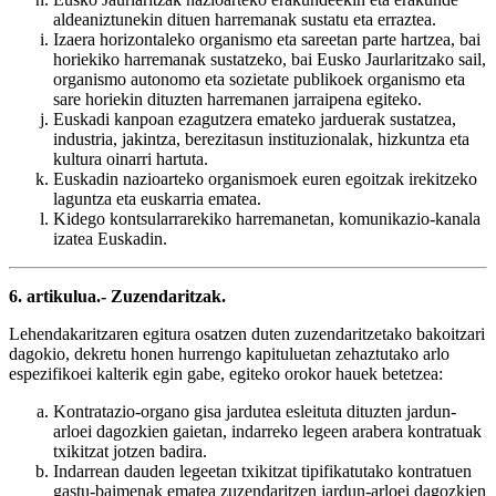
aldeaniztunekin dituen harremanak sustatu eta erraztea.
Izaera horizontaleko organismo eta sareetan parte hartzea, bai
horiekiko harremanak sustatzeko, bai Eusko Jaurlaritzako sail,
organismo autonomo eta sozietate publikoek organismo eta
sare horiekin dituzten harremanen jarraipena egiteko.
Euskadi kanpoan ezagutzera emateko jarduerak sustatzea,
industria, jakintza, berezitasun instituzionalak, hizkuntza eta
kultura oinarri hartuta.
Euskadin nazioarteko organismoek euren egoitzak irekitzeko
laguntza eta euskarria ematea.
Kidego kontsularrarekiko harremanetan, komunikazio-kanala
izatea Euskadin.
6. artikulua.- Zuzendaritzak.
Lehendakaritzaren egitura osatzen duten zuzendaritzetako bakoitzari
dagokio, dekretu honen hurrengo kapituluetan zehaztutako arlo
espezifikoei kalterik egin gabe, egiteko orokor hauek betetzea:
Kontratazio-organo gisa jardutea esleituta dituzten jardun-
arloei dagozkien gaietan, indarreko legeen arabera kontratuak
txikitzat jotzen badira.
Indarrean dauden legeetan txikitzat tipifikatutako kontratuen
gastu-baimenak ematea zuzendaritzen jardun-arloei dagozkien