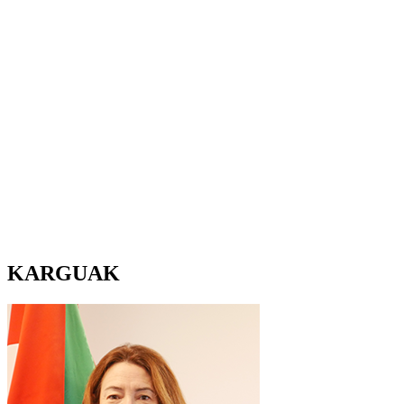
KARGUAK