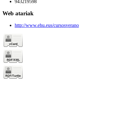
943219598
Web atariak
http://www.ehu.eus/cursosverano