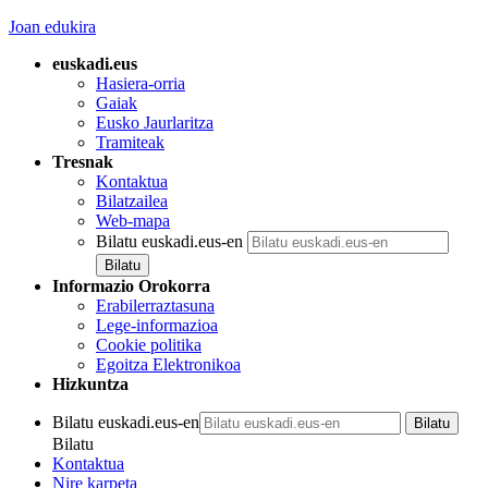
Joan edukira
euskadi.eus
Hasiera-orria
Gaiak
Eusko Jaurlaritza
Tramiteak
Tresnak
Kontaktua
Bilatzailea
Web-mapa
Bilatu euskadi.eus-en
Informazio Orokorra
Erabilerraztasuna
Lege-informazioa
Cookie politika
Egoitza Elektronikoa
Hizkuntza
Bilatu euskadi.eus-en
Bilatu
Kontaktua
Nire karpeta