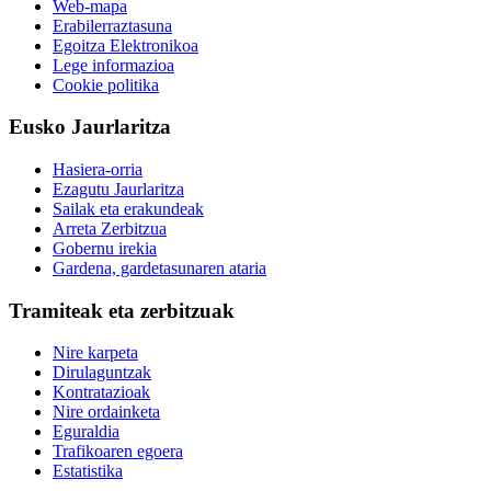
Web-mapa
Erabilerraztasuna
Egoitza Elektronikoa
Lege informazioa
Cookie politika
Eusko Jaurlaritza
Hasiera-orria
Ezagutu Jaurlaritza
Sailak eta erakundeak
Arreta Zerbitzua
Gobernu irekia
Gardena, gardetasunaren ataria
Tramiteak eta zerbitzuak
Nire karpeta
Dirulaguntzak
Kontratazioak
Nire ordainketa
Eguraldia
Trafikoaren egoera
Estatistika