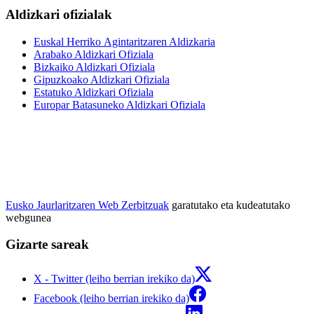
Aldizkari ofizialak
Euskal Herriko Agintaritzaren Aldizkaria
Arabako Aldizkari Ofiziala
Bizkaiko Aldizkari Ofiziala
Gipuzkoako Aldizkari Ofiziala
Estatuko Aldizkari Ofiziala
Europar Batasuneko Aldizkari Ofiziala
Eusko Jaurlaritzaren Web Zerbitzuak
garatutako eta kudeatutako
webgunea
Gizarte sareak
X - Twitter (leiho berrian irekiko da)
Facebook (leiho berrian irekiko da)