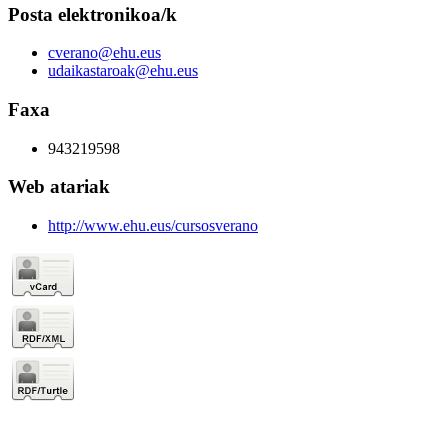
Posta elektronikoa/k
cverano@ehu.eus
udaikastaroak@ehu.eus
Faxa
943219598
Web atariak
http://www.ehu.eus/cursosverano