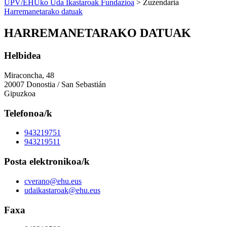
UPV/EHUko Uda Ikastaroak Fundazioa
> Zuzendaria
Harremanetarako datuak
HARREMANETARAKO DATUAK
Helbidea
Miraconcha, 48
20007 Donostia / San Sebastián
Gipuzkoa
Telefonoa/k
943219751
943219511
Posta elektronikoa/k
cverano@ehu.eus
udaikastaroak@ehu.eus
Faxa