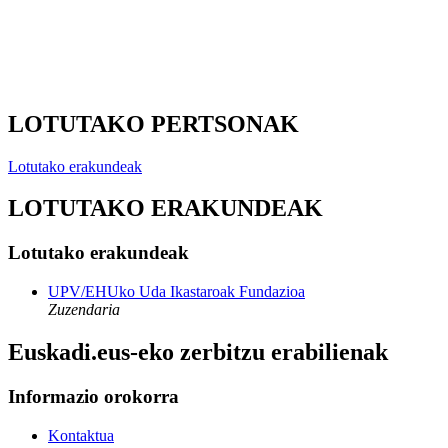
LOTUTAKO PERTSONAK
Lotutako erakundeak
LOTUTAKO ERAKUNDEAK
Lotutako erakundeak
UPV/EHUko Uda Ikastaroak Fundazioa
Zuzendaria
Euskadi.eus-eko zerbitzu erabilienak
Informazio orokorra
Kontaktua