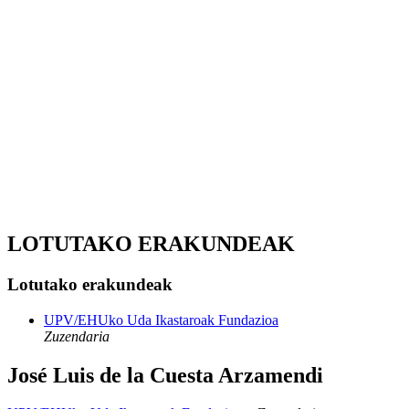
LOTUTAKO ERAKUNDEAK
Lotutako erakundeak
UPV/EHUko Uda Ikastaroak Fundazioa
Zuzendaria
José Luis de la Cuesta Arzamendi