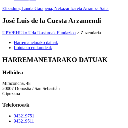
Elikadura, Landa Garapena, Nekazaritza eta Arrantza Saila
José Luis de la Cuesta Arzamendi
UPV/EHUko Uda Ikastaroak Fundazioa
> Zuzendaria
Harremanetarako datuak
Lotutako erakundeak
HARREMANETARAKO DATUAK
Helbidea
Miraconcha, 48
20007 Donostia / San Sebastián
Gipuzkoa
Telefonoa/k
943219751
943219511