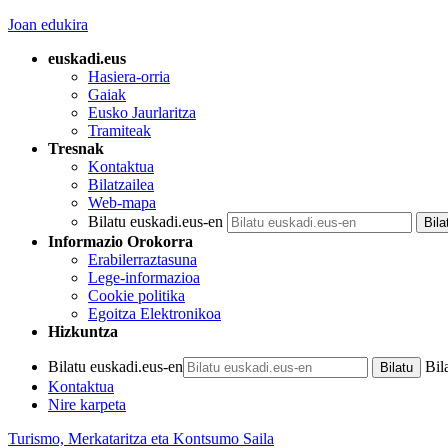
Joan edukira
euskadi.eus
Hasiera-orria
Gaiak
Eusko Jaurlaritza
Tramiteak
Tresnak
Kontaktua
Bilatzailea
Web-mapa
Bilatu euskadi.eus-en
Informazio Orokorra
Erabilerraztasuna
Lege-informazioa
Cookie politika
Egoitza Elektronikoa
Hizkuntza
Bilatu euskadi.eus-en
Bil
Kontaktua
Nire karpeta
Turismo, Merkataritza eta Kontsumo Saila