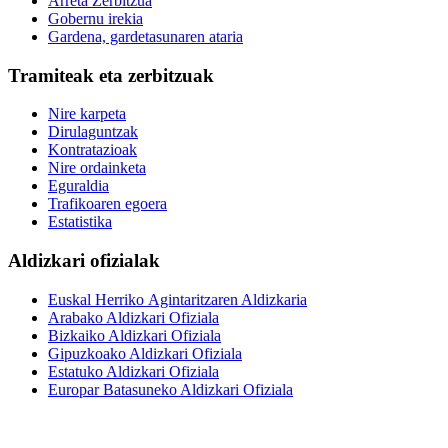
Arreta Zerbitzua
Gobernu irekia
Gardena, gardetasunaren ataria
Tramiteak eta zerbitzuak
Nire karpeta
Dirulaguntzak
Kontratazioak
Nire ordainketa
Eguraldia
Trafikoaren egoera
Estatistika
Aldizkari ofizialak
Euskal Herriko Agintaritzaren Aldizkaria
Arabako Aldizkari Ofiziala
Bizkaiko Aldizkari Ofiziala
Gipuzkoako Aldizkari Ofiziala
Estatuko Aldizkari Ofiziala
Europar Batasuneko Aldizkari Ofiziala