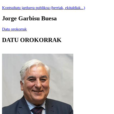
Kontsultatu jarduera publikoa (berriak, ekitaldiak...)
Jorge Garbisu Buesa
Datu orokorrak
DATU OROKORRAK