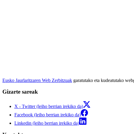
Eusko Jaurlaritzaren Web Zerbitzuak
garatutako eta kudeatutako we
Gizarte sareak
X - Twitter (leiho berrian irekiko da)
Facebook (leiho berrian irekiko da)
Linkedin (leiho berrian irekiko da)