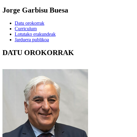
Jorge Garbisu Buesa
Datu orokorrak
Curriculum
Lotutako erakundeak
Jarduera publikoa
DATU OROKORRAK