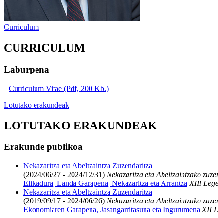
Curriculum
CURRICULUM
Laburpena
Curriculum Vitae (Pdf, 200 Kb.)
Lotutako erakundeak
LOTUTAKO ERAKUNDEAK
Erakunde publikoa
Nekazaritza eta Abeltzaintza Zuzendaritza
(2024/06/27 - 2024/12/31)
Nekazaritza eta Abeltzaintzako zuze
Elikadura, Landa Garapena, Nekazaritza eta Arrantza
XIII Lege
Nekazaritza eta Abeltzaintza Zuzendaritza
(2019/09/17 - 2024/06/26)
Nekazaritza eta Abeltzaintzako zuze
Ekonomiaren Garapena, Jasangarritasuna eta Ingurumena
XII L