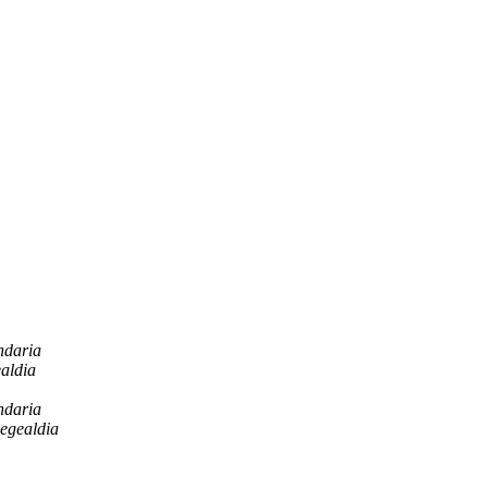
ndaria
aldia
ndaria
egealdia