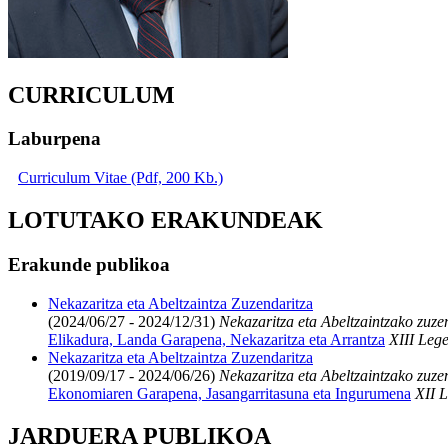
CURRICULUM
Laburpena
Curriculum Vitae (Pdf, 200 Kb.)
LOTUTAKO ERAKUNDEAK
Erakunde publikoa
Nekazaritza eta Abeltzaintza Zuzendaritza
(2024/06/27 - 2024/12/31)
Nekazaritza eta Abeltzaintzako zuze
Elikadura, Landa Garapena, Nekazaritza eta Arrantza
XIII Lege
Nekazaritza eta Abeltzaintza Zuzendaritza
(2019/09/17 - 2024/06/26)
Nekazaritza eta Abeltzaintzako zuze
Ekonomiaren Garapena, Jasangarritasuna eta Ingurumena
XII L
JARDUERA PUBLIKOA