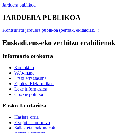
Jarduera publikoa
JARDUERA PUBLIKOA
Kontsultatu jarduera publikoa (berriak, ekitaldiak...)
Euskadi.eus-eko zerbitzu erabilienak
Informazio orokorra
Kontaktua
Web-mapa
Erabilerraztasuna
Egoitza Elektronikoa
Lege informazioa
Cookie politika
Eusko Jaurlaritza
Hasiera-orria
Ezagutu Jaurlaritza
Sailak eta erakundeak