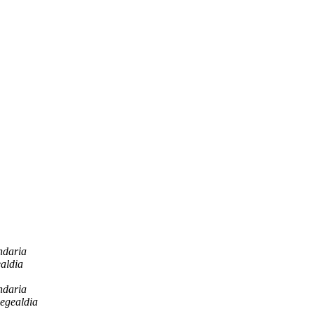
ndaria
aldia
ndaria
egealdia