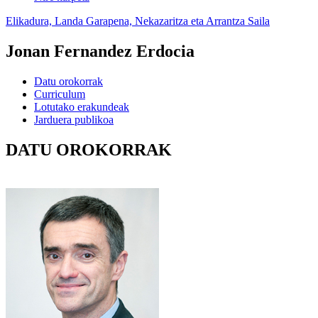
Elikadura, Landa Garapena, Nekazaritza eta Arrantza Saila
Jonan Fernandez Erdocia
Datu orokorrak
Curriculum
Lotutako erakundeak
Jarduera publikoa
DATU OROKORRAK