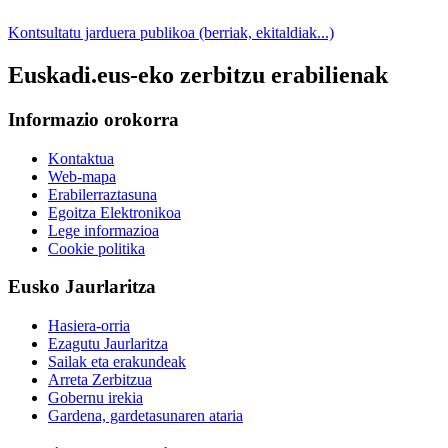
Kontsultatu jarduera publikoa (berriak, ekitaldiak...)
Euskadi.eus-eko zerbitzu erabilienak
Informazio orokorra
Kontaktua
Web-mapa
Erabilerraztasuna
Egoitza Elektronikoa
Lege informazioa
Cookie politika
Eusko Jaurlaritza
Hasiera-orria
Ezagutu Jaurlaritza
Sailak eta erakundeak
Arreta Zerbitzua
Gobernu irekia
Gardena, gardetasunaren ataria