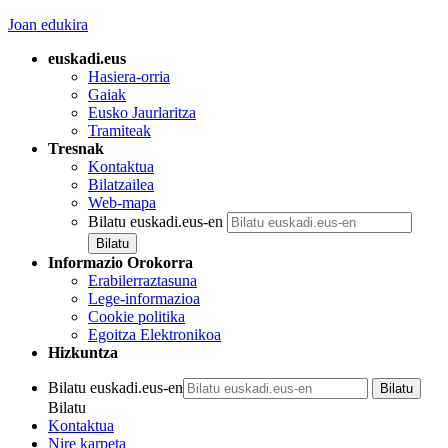
Joan edukira
euskadi.eus
Hasiera-orria
Gaiak
Eusko Jaurlaritza
Tramiteak
Tresnak
Kontaktua
Bilatzailea
Web-mapa
Bilatu euskadi.eus-en
Informazio Orokorra
Erabilerraztasuna
Lege-informazioa
Cookie politika
Egoitza Elektronikoa
Hizkuntza
Bilatu euskadi.eus-en
Bilatu
Kontaktua
Nire karpeta