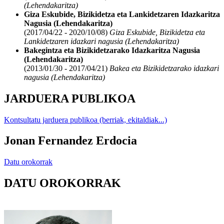
(Lehendakaritza)
Giza Eskubide, Bizikidetza eta Lankidetzaren Idazkaritza
Nagusia (Lehendakaritza)
(2017/04/22 - 2020/10/08)
Giza Eskubide, Bizikidetza eta
Lankidetzaren idazkari nagusia (Lehendakaritza)
Bakegintza eta Bizikidetzarako Idazkaritza Nagusia
(Lehendakaritza)
(2013/01/30 - 2017/04/21)
Bakea eta Bizikidetzarako idazkari
nagusia (Lehendakaritza)
JARDUERA PUBLIKOA
Kontsultatu jarduera publikoa (berriak, ekitaldiak...)
Jonan Fernandez Erdocia
Datu orokorrak
DATU OROKORRAK