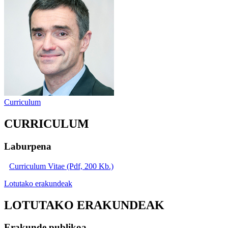
Curriculum
CURRICULUM
Laburpena
Curriculum Vitae (Pdf, 200 Kb.)
Lotutako erakundeak
LOTUTAKO ERAKUNDEAK
Erakunde publikoa