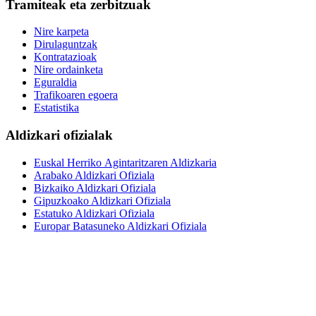
Tramiteak eta zerbitzuak
Nire karpeta
Dirulaguntzak
Kontratazioak
Nire ordainketa
Eguraldia
Trafikoaren egoera
Estatistika
Aldizkari ofizialak
Euskal Herriko Agintaritzaren Aldizkaria
Arabako Aldizkari Ofiziala
Bizkaiko Aldizkari Ofiziala
Gipuzkoako Aldizkari Ofiziala
Estatuko Aldizkari Ofiziala
Europar Batasuneko Aldizkari Ofiziala