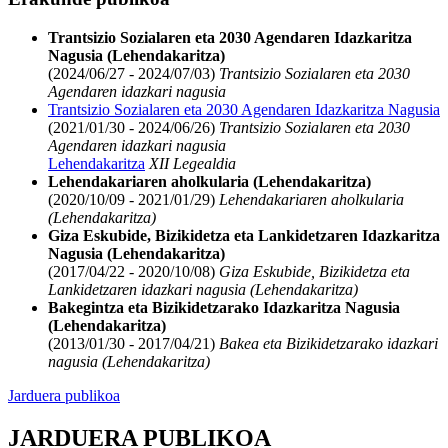
Trantsizio Sozialaren eta 2030 Agendaren Idazkaritza
Nagusia (Lehendakaritza)
(2024/06/27 - 2024/07/03)
Trantsizio Sozialaren eta 2030
Agendaren idazkari nagusia
Trantsizio Sozialaren eta 2030 Agendaren Idazkaritza Nagusia
(2021/01/30 - 2024/06/26)
Trantsizio Sozialaren eta 2030
Agendaren idazkari nagusia
Lehendakaritza
XII Legealdia
Lehendakariaren aholkularia (Lehendakaritza)
(2020/10/09 - 2021/01/29)
Lehendakariaren aholkularia
(Lehendakaritza)
Giza Eskubide, Bizikidetza eta Lankidetzaren Idazkaritza
Nagusia (Lehendakaritza)
(2017/04/22 - 2020/10/08)
Giza Eskubide, Bizikidetza eta
Lankidetzaren idazkari nagusia (Lehendakaritza)
Bakegintza eta Bizikidetzarako Idazkaritza Nagusia
(Lehendakaritza)
(2013/01/30 - 2017/04/21)
Bakea eta Bizikidetzarako idazkari
nagusia (Lehendakaritza)
Jarduera publikoa
JARDUERA PUBLIKOA