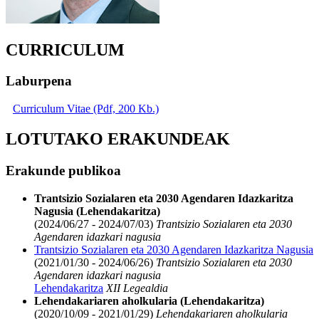
CURRICULUM
Laburpena
Curriculum Vitae (Pdf, 200 Kb.)
LOTUTAKO ERAKUNDEAK
Erakunde publikoa
Trantsizio Sozialaren eta 2030 Agendaren Idazkaritza
Nagusia (Lehendakaritza)
(2024/06/27 - 2024/07/03)
Trantsizio Sozialaren eta 2030
Agendaren idazkari nagusia
Trantsizio Sozialaren eta 2030 Agendaren Idazkaritza Nagusia
(2021/01/30 - 2024/06/26)
Trantsizio Sozialaren eta 2030
Agendaren idazkari nagusia
Lehendakaritza
XII Legealdia
Lehendakariaren aholkularia (Lehendakaritza)
(2020/10/09 - 2021/01/29)
Lehendakariaren aholkularia