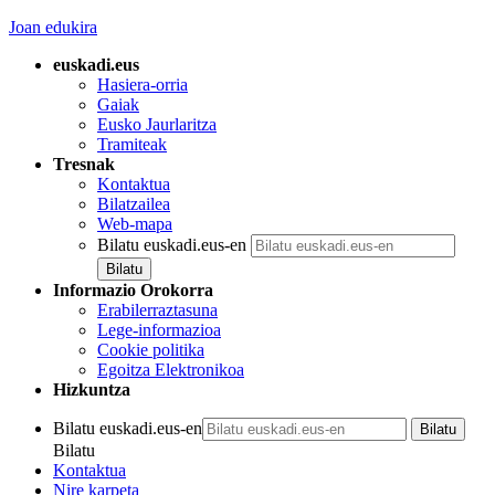
Joan edukira
euskadi.eus
Hasiera-orria
Gaiak
Eusko Jaurlaritza
Tramiteak
Tresnak
Kontaktua
Bilatzailea
Web-mapa
Bilatu euskadi.eus-en
Informazio Orokorra
Erabilerraztasuna
Lege-informazioa
Cookie politika
Egoitza Elektronikoa
Hizkuntza
Bilatu euskadi.eus-en
Bilatu
Kontaktua
Nire karpeta