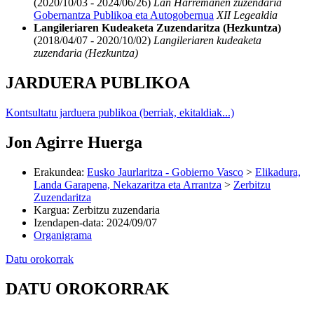
(2020/10/03 - 2024/06/26)
Lan Harremanen zuzendaria
Gobernantza Publikoa eta Autogobernua
XII Legealdia
Langileriaren Kudeaketa Zuzendaritza (Hezkuntza)
(2018/04/07 - 2020/10/02)
Langileriaren kudeaketa
zuzendaria (Hezkuntza)
JARDUERA PUBLIKOA
Kontsultatu jarduera publikoa (berriak, ekitaldiak...)
Jon Agirre Huerga
Erakundea
:
Eusko Jaurlaritza - Gobierno Vasco
>
Elikadura,
Landa Garapena, Nekazaritza eta Arrantza
>
Zerbitzu
Zuzendaritza
Kargua
:
Zerbitzu zuzendaria
Izendapen-data
:
2024/09/07
Organigrama
Datu orokorrak
DATU OROKORRAK