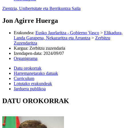
Zientzia, Unibertsitate eta Berrikuntza Saila
Jon Agirre Huerga
Erakundea
:
Eusko Jaurlaritza - Gobierno Vasco
>
Elikadura,
Landa Garapena, Nekazaritza eta Arrantza
>
Zerbitzu
Zuzendaritza
Kargua
:
Zerbitzu zuzendaria
Izendapen-data
:
2024/09/07
Organigrama
Datu orokorrak
Harremanetarako datuak
Curriculum
Lotutako erakundeak
Jarduera publikoa
DATU OROKORRAK