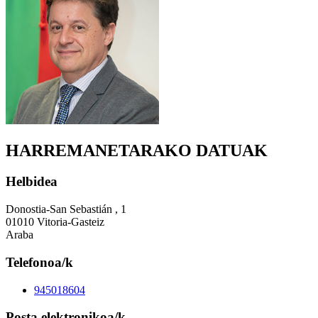
HARREMANETARAKO DATUAK
Helbidea
Donostia-San Sebastián , 1
01010 Vitoria-Gasteiz
Araba
Telefonoa/k
945018604
Posta elektronikoa/k