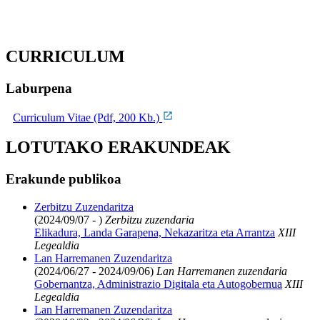
CURRICULUM
Laburpena
Curriculum Vitae (Pdf, 200 Kb.)
LOTUTAKO ERAKUNDEAK
Erakunde publikoa
Zerbitzu Zuzendaritza
(2024/09/07 - )
Zerbitzu zuzendaria
Elikadura, Landa Garapena, Nekazaritza eta Arrantza
XIII
Legealdia
Lan Harremanen Zuzendaritza
(2024/06/27 - 2024/09/06)
Lan Harremanen zuzendaria
Gobernantza, Administrazio Digitala eta Autogobernua
XIII
Legealdia
Lan Harremanen Zuzendaritza