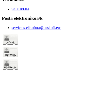
945018604
Posta elektronikoa/k
servicios-elikadura@euskadi.eus