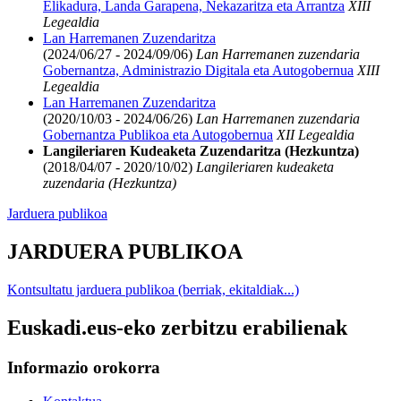
Elikadura, Landa Garapena, Nekazaritza eta Arrantza
XIII
Legealdia
Lan Harremanen Zuzendaritza
(2024/06/27 - 2024/09/06)
Lan Harremanen zuzendaria
Gobernantza, Administrazio Digitala eta Autogobernua
XIII
Legealdia
Lan Harremanen Zuzendaritza
(2020/10/03 - 2024/06/26)
Lan Harremanen zuzendaria
Gobernantza Publikoa eta Autogobernua
XII Legealdia
Langileriaren Kudeaketa Zuzendaritza (Hezkuntza)
(2018/04/07 - 2020/10/02)
Langileriaren kudeaketa
zuzendaria (Hezkuntza)
Jarduera publikoa
JARDUERA PUBLIKOA
Kontsultatu jarduera publikoa (berriak, ekitaldiak...)
Euskadi.eus-eko zerbitzu erabilienak
Informazio orokorra