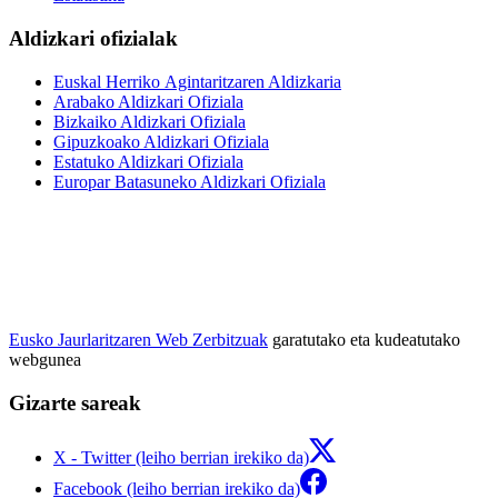
Aldizkari ofizialak
Euskal Herriko Agintaritzaren Aldizkaria
Arabako Aldizkari Ofiziala
Bizkaiko Aldizkari Ofiziala
Gipuzkoako Aldizkari Ofiziala
Estatuko Aldizkari Ofiziala
Europar Batasuneko Aldizkari Ofiziala
Eusko Jaurlaritzaren Web Zerbitzuak
garatutako eta kudeatutako
webgunea
Gizarte sareak
X - Twitter (leiho berrian irekiko da)
Facebook (leiho berrian irekiko da)