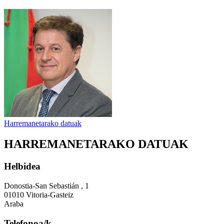
Harremanetarako datuak
HARREMANETARAKO DATUAK
Helbidea
Donostia-San Sebastián , 1
01010 Vitoria-Gasteiz
Araba
Telefonoa/k