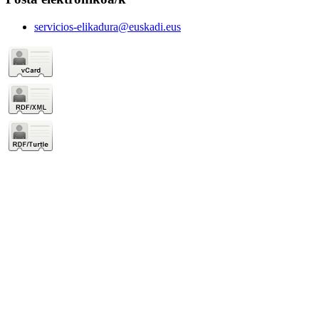
servicios-elikadura@euskadi.eus