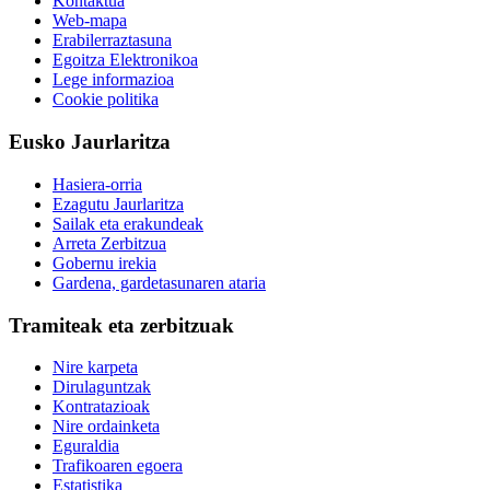
Kontaktua
Web-mapa
Erabilerraztasuna
Egoitza Elektronikoa
Lege informazioa
Cookie politika
Eusko Jaurlaritza
Hasiera-orria
Ezagutu Jaurlaritza
Sailak eta erakundeak
Arreta Zerbitzua
Gobernu irekia
Gardena, gardetasunaren ataria
Tramiteak eta zerbitzuak
Nire karpeta
Dirulaguntzak
Kontratazioak
Nire ordainketa
Eguraldia
Trafikoaren egoera
Estatistika