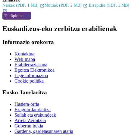
Emaitzak
Neskak (PDF, 1 MB)
Mutilak (PDF, 2 MB)
Errepidea (PDF, 1 MB)
Tu diploma
Euskadi.eus-eko zerbitzu erabilienak
Informazio orokorra
Kontaktua
Web-mapa
Erabilerraztasuna
Egoitza Elektronikoa
Lege informazioa
Cookie politika
Eusko Jaurlaritza
Hasiera-orria
Ezagutu Jaurlaritza
Sailak eta erakundeak
Arreta Zerbitzua
Gobernu irekia
Gardena, gardetasunaren ataria