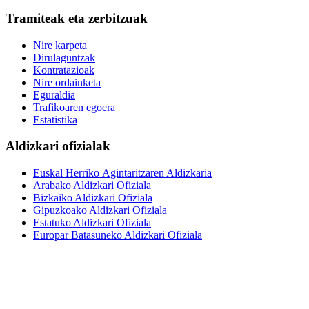
Tramiteak eta zerbitzuak
Nire karpeta
Dirulaguntzak
Kontratazioak
Nire ordainketa
Eguraldia
Trafikoaren egoera
Estatistika
Aldizkari ofizialak
Euskal Herriko Agintaritzaren Aldizkaria
Arabako Aldizkari Ofiziala
Bizkaiko Aldizkari Ofiziala
Gipuzkoako Aldizkari Ofiziala
Estatuko Aldizkari Ofiziala
Europar Batasuneko Aldizkari Ofiziala