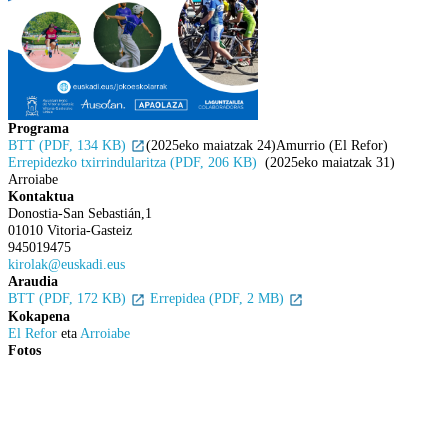
Programa
BTT (PDF, 134 KB)
(2025eko maiatzak 24)Amurrio (El Refor)
Errepidezko txirrindularitza (PDF, 206 KB)
(2025eko maiatzak 31)
Arroiabe
Kontaktua
Donostia-San Sebastián,1
01010 Vitoria-Gasteiz
945019475
kirolak@euskadi.eus
Araudia
BTT (PDF, 172 KB)
Errepidea (PDF, 2 MB)
Kokapena
El Refor
eta
Arroiabe
Fotos