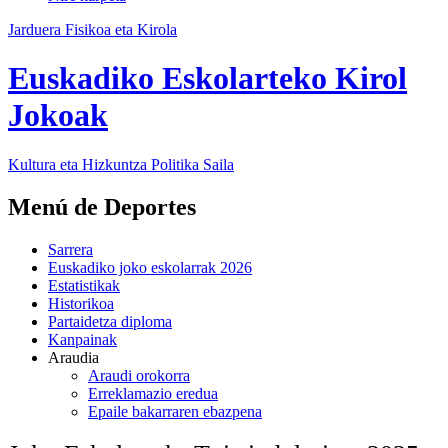
Jarduera Fisikoa eta Kirola
Euskadiko Eskolarteko Kirol
Jokoak
Kultura eta Hizkuntza Politika
Saila
Menú de Deportes
Sarrera
Euskadiko joko eskolarrak 2026
Estatistikak
Historikoa
Partaidetza diploma
Kanpainak
Araudia
Araudi orokorra
Erreklamazio eredua
Epaile bakarraren ebazpena