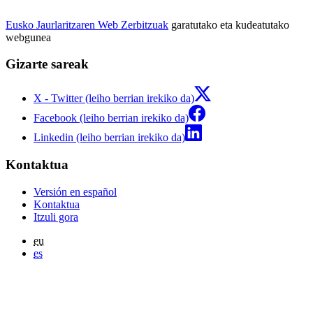
Eusko Jaurlaritzaren Web Zerbitzuak
garatutako eta kudeatutako
webgunea
Gizarte sareak
X - Twitter (leiho berrian irekiko da)
Facebook (leiho berrian irekiko da)
Linkedin (leiho berrian irekiko da)
Kontaktua
Versión en español
Kontaktua
Itzuli gora
eu
es