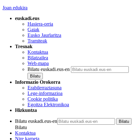
Joan edukira
euskadi.eus
Hasiera-orria
Gaiak
Eusko Jaurlaritza
Tramiteak
Tresnak
Kontaktua
Bilatzailea
Web-mapa
Bilatu euskadi.eus-en
Informazio Orokorra
Erabilerraztasuna
Lege-informazioa
Cookie politika
Egoitza Elektronikoa
Hizkuntza
Bilatu euskadi.eus-en
Bilatu
Kontaktua
Nire karpeta