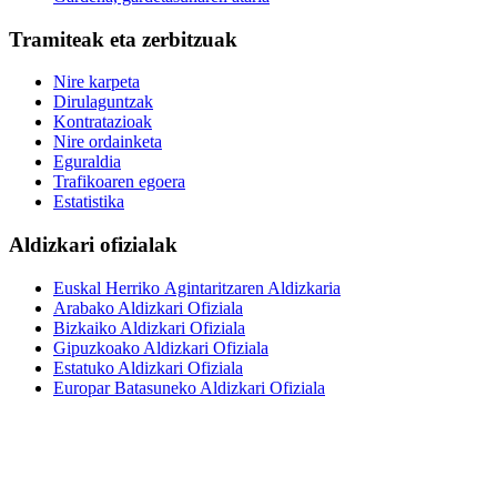
Tramiteak eta zerbitzuak
Nire karpeta
Dirulaguntzak
Kontratazioak
Nire ordainketa
Eguraldia
Trafikoaren egoera
Estatistika
Aldizkari ofizialak
Euskal Herriko Agintaritzaren Aldizkaria
Arabako Aldizkari Ofiziala
Bizkaiko Aldizkari Ofiziala
Gipuzkoako Aldizkari Ofiziala
Estatuko Aldizkari Ofiziala
Europar Batasuneko Aldizkari Ofiziala