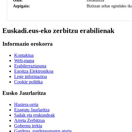
Gaia:
Hezkuntza
Azpigaia:
Bizitzan zehar egindako ik
Euskadi.eus-eko zerbitzu erabilienak
Informazio orokorra
Kontaktua
Web-mapa
Erabilerraztasuna
Egoitza Elektronikoa
Lege informazioa
Cookie politika
Eusko Jaurlaritza
Hasiera-orria
Ezagutu Jaurlaritza
Sailak eta erakundeak
Arreta Zerbitzua
Gobernu irekia
Gardena, gardetasunaren ataria