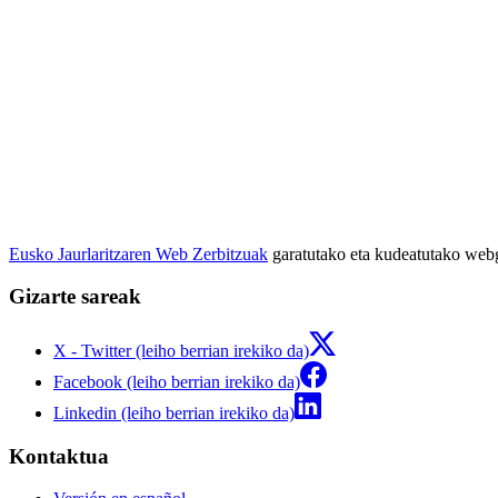
Eusko Jaurlaritzaren Web Zerbitzuak
garatutako eta kudeatutako we
Gizarte sareak
X - Twitter (leiho berrian irekiko da)
Facebook (leiho berrian irekiko da)
Linkedin (leiho berrian irekiko da)
Kontaktua