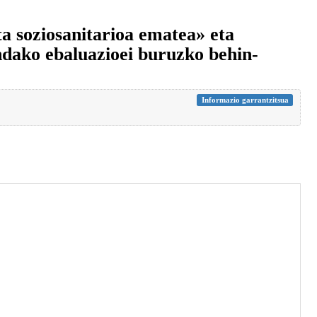
a soziosanitarioa ematea» eta
ndako ebaluazioei buruzko behin-
Informazio garrantzitsua