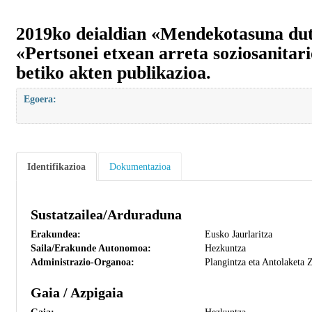
2019ko deialdian «Mendekotasuna dute
«Pertsonei etxean arreta soziosanitar
betiko akten publikazioa.
Egoera:
Identifikazioa
Dokumentazioa
Sustatzailea/Arduraduna
Erakundea:
Eusko Jaurlaritza
Saila/Erakunde Autonomoa:
Hezkuntza
Administrazio-Organoa:
Plangintza eta Antolaketa 
Gaia / Azpigaia