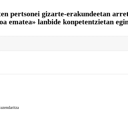
n pertsonei gizarte-erakundeetan arret
ioa ematea» lanbide konpetentzietan egi
Zuzendaritza