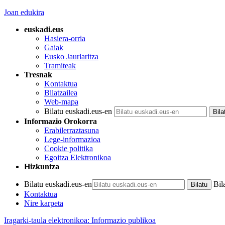
Joan edukira
euskadi.eus
Hasiera-orria
Gaiak
Eusko Jaurlaritza
Tramiteak
Tresnak
Kontaktua
Bilatzailea
Web-mapa
Bilatu euskadi.eus-en
Informazio Orokorra
Erabilerraztasuna
Lege-informazioa
Cookie politika
Egoitza Elektronikoa
Hizkuntza
Bilatu euskadi.eus-en
Bil
Kontaktua
Nire karpeta
Iragarki-taula elektronikoa: Informazio publikoa