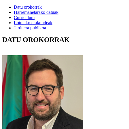
Datu orokorrak
Harremanetarako datuak
Curriculum
Lotutako erakundeak
Jarduera publikoa
DATU OROKORRAK