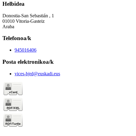
Helbidea
Donostia-San Sebastián , 1
01010 Vitoria-Gasteiz
Araba
Telefonoa/k
945016406
Posta elektronikoa/k
vices-bjrd@euskadi.eus