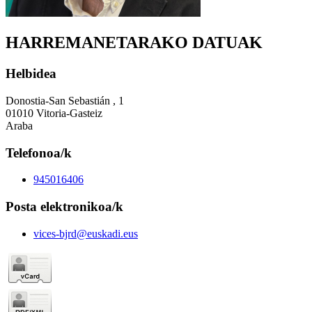
HARREMANETARAKO DATUAK
Helbidea
Donostia-San Sebastián , 1
01010 Vitoria-Gasteiz
Araba
Telefonoa/k
945016406
Posta elektronikoa/k
vices-bjrd@euskadi.eus