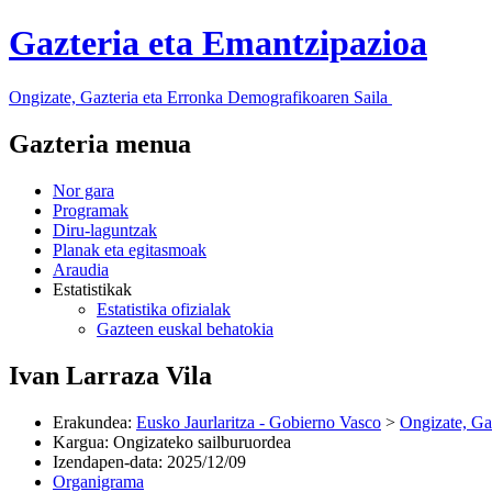
Gazteria eta Emantzipazioa
Ongizate, Gazteria eta Erronka Demografikoaren Saila
Gazteria menua
Nor gara
Programak
Diru-laguntzak
Planak eta egitasmoak
Araudia
Estatistikak
Estatistika ofizialak
Gazteen euskal behatokia
Ivan Larraza Vila
Erakundea
:
Eusko Jaurlaritza - Gobierno Vasco
>
Ongizate, Ga
Kargua
:
Ongizateko sailburuordea
Izendapen-data
:
2025/12/09
Organigrama