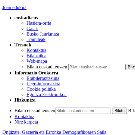
Joan edukira
euskadi.eus
Hasiera-orria
Gaiak
Eusko Jaurlaritza
Tramiteak
Tresnak
Kontaktua
Bilatzailea
Web-mapa
Bilatu euskadi.eus-en
Informazio Orokorra
Erabilerraztasuna
Lege-informazioa
Cookie politika
Egoitza Elektronikoa
Hizkuntza
Bilatu euskadi.eus-en
Bil
Kontaktua
Nire karpeta
Ongizate, Gazteria eta Erronka Demografikoaren Saila