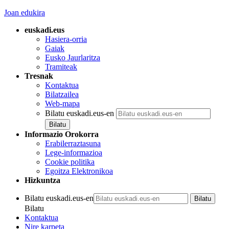
Joan edukira
euskadi.eus
Hasiera-orria
Gaiak
Eusko Jaurlaritza
Tramiteak
Tresnak
Kontaktua
Bilatzailea
Web-mapa
Bilatu euskadi.eus-en
Informazio Orokorra
Erabilerraztasuna
Lege-informazioa
Cookie politika
Egoitza Elektronikoa
Hizkuntza
Bilatu euskadi.eus-en
Bilatu
Kontaktua
Nire karpeta