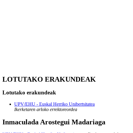
LOTUTAKO ERAKUNDEAK
Lotutako erakundeak
UPV/EHU - Euskal Herriko Unibertsitatea
Ikerketaren arloko errektoreordea
Inmaculada Arostegui Madariaga