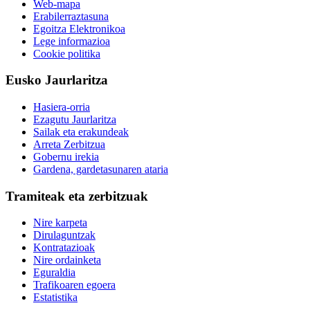
Web-mapa
Erabilerraztasuna
Egoitza Elektronikoa
Lege informazioa
Cookie politika
Eusko Jaurlaritza
Hasiera-orria
Ezagutu Jaurlaritza
Sailak eta erakundeak
Arreta Zerbitzua
Gobernu irekia
Gardena, gardetasunaren ataria
Tramiteak eta zerbitzuak
Nire karpeta
Dirulaguntzak
Kontratazioak
Nire ordainketa
Eguraldia
Trafikoaren egoera
Estatistika