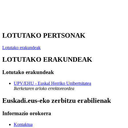
LOTUTAKO PERTSONAK
Lotutako erakundeak
LOTUTAKO ERAKUNDEAK
Lotutako erakundeak
UPV/EHU - Euskal Herriko Unibertsitatea
Ikerketaren arloko errektoreordea
Euskadi.eus-eko zerbitzu erabilienak
Informazio orokorra
Kontaktua