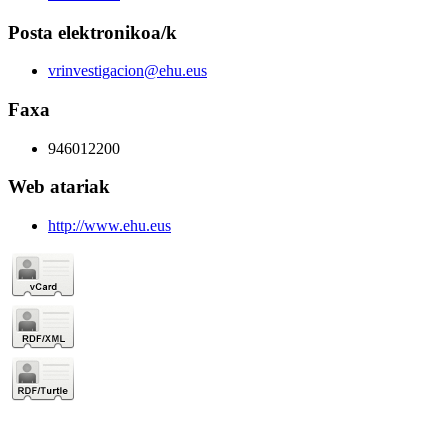
Posta elektronikoa/k
vrinvestigacion@ehu.eus
Faxa
946012200
Web atariak
http://www.ehu.eus