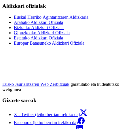
Aldizkari ofizialak
Euskal Herriko Agintaritzaren Aldizkaria
Arabako Aldizkari Ofiziala
Bizkaiko Aldizkari Ofiziala
Gipuzkoako Aldizkari Ofiziala
Estatuko Aldizkari Ofiziala
Europar Batasuneko Aldizkari Ofiziala
Eusko Jaurlaritzaren Web Zerbitzuak
garatutako eta kudeatutako
webgunea
Gizarte sareak
X - Twitter (leiho berrian irekiko da)
Facebook (leiho berrian irekiko da)