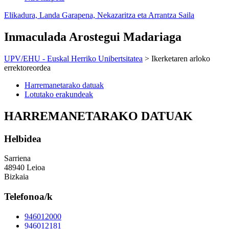
Elikadura, Landa Garapena, Nekazaritza eta Arrantza Saila
Inmaculada Arostegui Madariaga
UPV/EHU - Euskal Herriko Unibertsitatea
> Ikerketaren arloko
errektoreordea
Harremanetarako datuak
Lotutako erakundeak
HARREMANETARAKO DATUAK
Helbidea
Sarriena
48940 Leioa
Bizkaia
Telefonoa/k
946012000
946012181