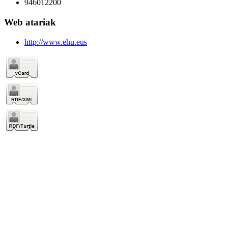
946012200
Web atariak
http://www.ehu.eus