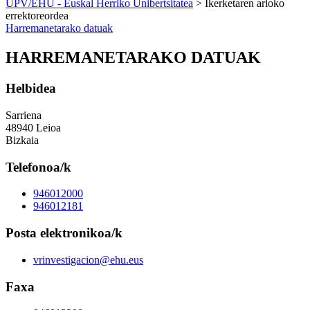
UPV/EHU - Euskal Herriko Unibertsitatea
> Ikerketaren arloko
errektoreordea
Harremanetarako datuak
HARREMANETARAKO DATUAK
Helbidea
Sarriena
48940 Leioa
Bizkaia
Telefonoa/k
946012000
946012181
Posta elektronikoa/k
vrinvestigacion@ehu.eus
Faxa