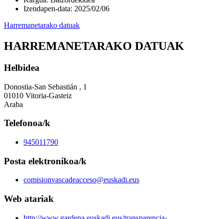
Izendapen-data
:
2025/02/06
Harremanetarako datuak
HARREMANETARAKO DATUAK
Helbidea
Donostia-San Sebastián , 1
01010 Vitoria-Gasteiz
Araba
Telefonoa/k
945011790
Posta elektronikoa/k
comisionvascadeacceso@euskadi.eus
Web atariak
http://www.gardena.euskadi.eus/transparencia-