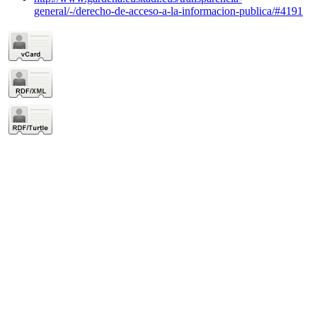
general/-/derecho-de-acceso-a-la-informacion-publica/#4191