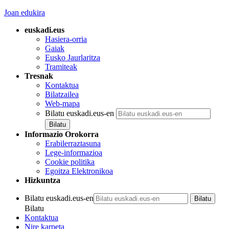
Joan edukira
euskadi.eus
Hasiera-orria
Gaiak
Eusko Jaurlaritza
Tramiteak
Tresnak
Kontaktua
Bilatzailea
Web-mapa
Bilatu euskadi.eus-en
Informazio Orokorra
Erabilerraztasuna
Lege-informazioa
Cookie politika
Egoitza Elektronikoa
Hizkuntza
Bilatu euskadi.eus-en
Bilatu
Kontaktua
Nire karpeta