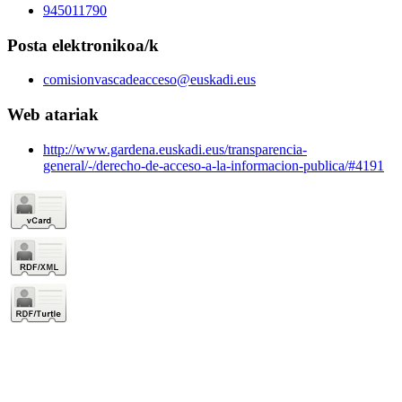
945011790
Posta elektronikoa/k
comisionvascadeacceso@euskadi.eus
Web atariak
http://www.gardena.euskadi.eus/transparencia-
general/-/derecho-de-acceso-a-la-informacion-publica/#4191