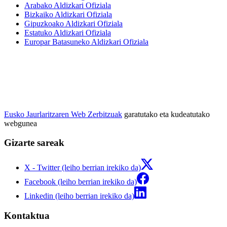
Arabako Aldizkari Ofiziala
Bizkaiko Aldizkari Ofiziala
Gipuzkoako Aldizkari Ofiziala
Estatuko Aldizkari Ofiziala
Europar Batasuneko Aldizkari Ofiziala
Eusko Jaurlaritzaren Web Zerbitzuak
garatutako eta kudeatutako
webgunea
Gizarte sareak
X - Twitter (leiho berrian irekiko da)
Facebook (leiho berrian irekiko da)
Linkedin (leiho berrian irekiko da)
Kontaktua