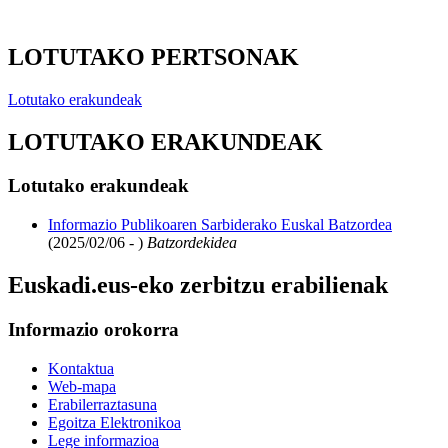
LOTUTAKO PERTSONAK
Lotutako erakundeak
LOTUTAKO ERAKUNDEAK
Lotutako erakundeak
Informazio Publikoaren Sarbiderako Euskal Batzordea
(2025/02/06 - )
Batzordekidea
Euskadi.eus-eko zerbitzu erabilienak
Informazio orokorra
Kontaktua
Web-mapa
Erabilerraztasuna
Egoitza Elektronikoa
Lege informazioa