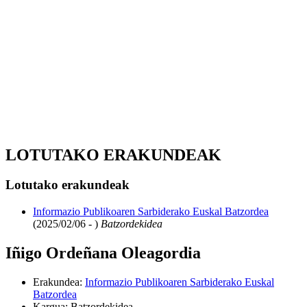
LOTUTAKO ERAKUNDEAK
Lotutako erakundeak
Informazio Publikoaren Sarbiderako Euskal Batzordea
(2025/02/06 - )
Batzordekidea
Iñigo Ordeñana Oleagordia
Erakundea
:
Informazio Publikoaren Sarbiderako Euskal
Batzordea
Kargua
:
Batzordekidea