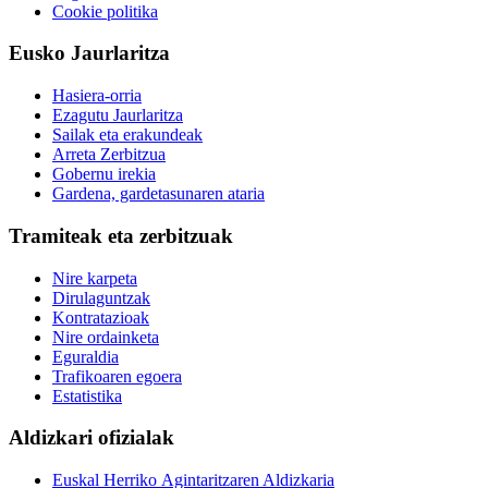
Cookie politika
Eusko Jaurlaritza
Hasiera-orria
Ezagutu Jaurlaritza
Sailak eta erakundeak
Arreta Zerbitzua
Gobernu irekia
Gardena, gardetasunaren ataria
Tramiteak eta zerbitzuak
Nire karpeta
Dirulaguntzak
Kontratazioak
Nire ordainketa
Eguraldia
Trafikoaren egoera
Estatistika
Aldizkari ofizialak
Euskal Herriko Agintaritzaren Aldizkaria