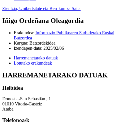
Zientzia, Unibertsitate eta Berrikuntza Saila
Iñigo Ordeñana Oleagordia
Erakundea
:
Informazio Publikoaren Sarbiderako Euskal
Batzordea
Kargua
:
Batzordekidea
Izendapen-data
:
2025/02/06
Harremanetarako datuak
Lotutako erakundeak
HARREMANETARAKO DATUAK
Helbidea
Donostia-San Sebastián , 1
01010 Vitoria-Gasteiz
Araba
Telefonoa/k