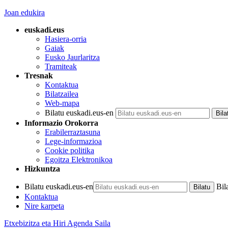
Joan edukira
euskadi.eus
Hasiera-orria
Gaiak
Eusko Jaurlaritza
Tramiteak
Tresnak
Kontaktua
Bilatzailea
Web-mapa
Bilatu euskadi.eus-en
Informazio Orokorra
Erabilerraztasuna
Lege-informazioa
Cookie politika
Egoitza Elektronikoa
Hizkuntza
Bilatu euskadi.eus-en
Bil
Kontaktua
Nire karpeta
Etxebizitza eta Hiri Agenda Saila