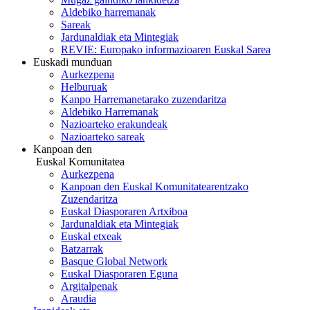
Aldebiko harremanak
Sareak
Jardunaldiak eta Mintegiak
REVIE: Europako informazioaren Euskal Sarea
Euskadi munduan
Aurkezpena
Helburuak
Kanpo Harremanetarako zuzendaritza
Aldebiko Harremanak
Nazioarteko erakundeak
Nazioarteko sareak
Kanpoan den
Euskal Komunitatea
Aurkezpena
Kanpoan den Euskal Komunitatearentzako
Zuzendaritza
Euskal Diasporaren Artxiboa
Jardunaldiak eta Mintegiak
Euskal etxeak
Batzarrak
Basque Global Network
Euskal Diasporaren Eguna
Argitalpenak
Araudia