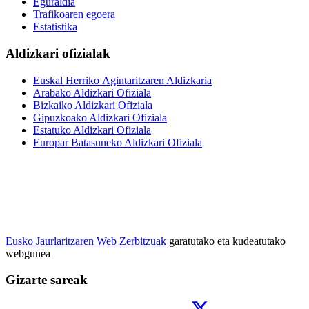
Eguraldia
Trafikoaren egoera
Estatistika
Aldizkari ofizialak
Euskal Herriko Agintaritzaren Aldizkaria
Arabako Aldizkari Ofiziala
Bizkaiko Aldizkari Ofiziala
Gipuzkoako Aldizkari Ofiziala
Estatuko Aldizkari Ofiziala
Europar Batasuneko Aldizkari Ofiziala
Eusko Jaurlaritzaren Web Zerbitzuak
garatutako eta kudeatutako
webgunea
Gizarte sareak