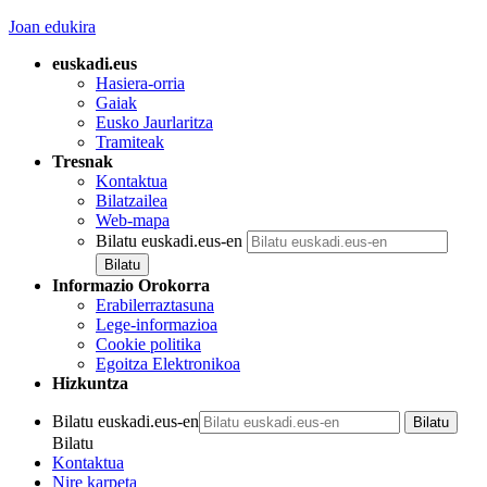
Joan edukira
euskadi.eus
Hasiera-orria
Gaiak
Eusko Jaurlaritza
Tramiteak
Tresnak
Kontaktua
Bilatzailea
Web-mapa
Bilatu euskadi.eus-en
Informazio Orokorra
Erabilerraztasuna
Lege-informazioa
Cookie politika
Egoitza Elektronikoa
Hizkuntza
Bilatu euskadi.eus-en
Bilatu
Kontaktua
Nire karpeta