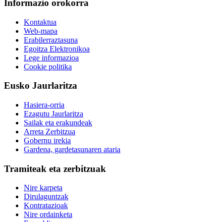
Informazio orokorra
Kontaktua
Web-mapa
Erabilerraztasuna
Egoitza Elektronikoa
Lege informazioa
Cookie politika
Eusko Jaurlaritza
Hasiera-orria
Ezagutu Jaurlaritza
Sailak eta erakundeak
Arreta Zerbitzua
Gobernu irekia
Gardena, gardetasunaren ataria
Tramiteak eta zerbitzuak
Nire karpeta
Dirulaguntzak
Kontratazioak
Nire ordainketa