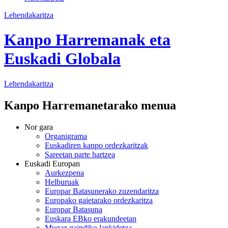
Lehendakaritza
Kanpo Harremanak eta
Euskadi Globala
Lehendakaritza
Kanpo Harremanetarako menua
Nor gara
Organigrama
Euskadiren kanpo ordezkaritzak
Sareetan parte hartzea
Euskadi Europan
Aurkezpena
Helburuak
Europar Batasunerako zuzendaritza
Europako gaietarako ordezkaritza
Europar Batasuna
Euskara EBko erakundeetan
Mugaz gaindiko lankidetza