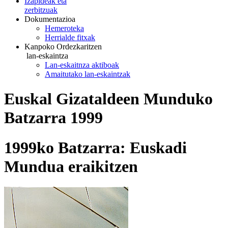
Izapideak eta
zerbitzuak
Dokumentazioa
Hemeroteka
Herrialde fitxak
Kanpoko Ordezkaritzen
lan-eskaintza
Lan-eskaitnza aktiboak
Amaitutako lan-eskaintzak
Euskal Gizataldeen Munduko
Batzarra 1999
1999ko Batzarra: Euskadi
Mundua eraikitzen