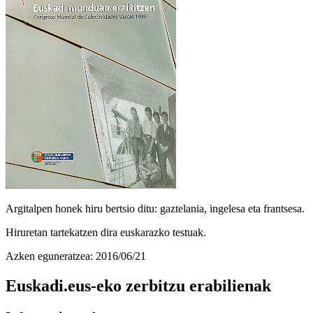
Argitalpen honek hiru bertsio ditu: gaztelania, ingelesa eta frantsesa.
Hiruretan tartekatzen dira euskarazko testuak.
Azken eguneratzea: 2016/06/21
Euskadi.eus-eko zerbitzu erabilienak