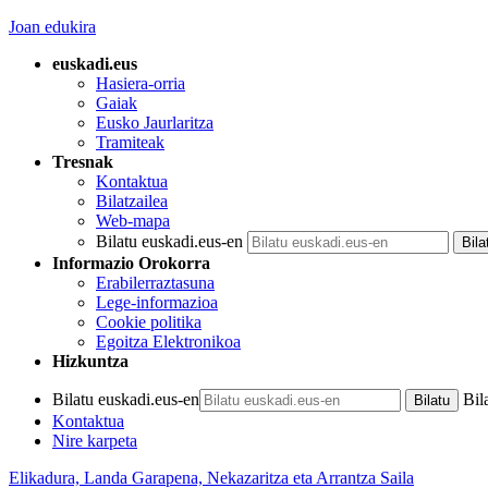
Joan edukira
euskadi.eus
Hasiera-orria
Gaiak
Eusko Jaurlaritza
Tramiteak
Tresnak
Kontaktua
Bilatzailea
Web-mapa
Bilatu euskadi.eus-en
Informazio Orokorra
Erabilerraztasuna
Lege-informazioa
Cookie politika
Egoitza Elektronikoa
Hizkuntza
Bilatu euskadi.eus-en
Bil
Kontaktua
Nire karpeta
Elikadura, Landa Garapena, Nekazaritza eta Arrantza Saila