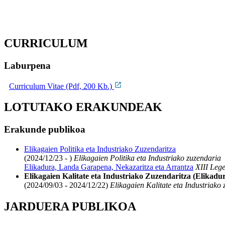
CURRICULUM
Laburpena
Curriculum Vitae (Pdf, 200 Kb.)
LOTUTAKO ERAKUNDEAK
Erakunde publikoa
Elikagaien Politika eta Industriako Zuzendaritza
(2024/12/23 - )
Elikagaien Politika eta Industriako zuzendaria
Elikadura, Landa Garapena, Nekazaritza eta Arrantza
XIII Lege
Elikagaien Kalitate eta Industriako Zuzendaritza (Elikad
(2024/09/03 - 2024/12/22)
Elikagaien Kalitate eta Industriako
JARDUERA PUBLIKOA