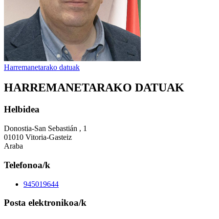
Harremanetarako datuak
HARREMANETARAKO DATUAK
Helbidea
Donostia-San Sebastián , 1
01010 Vitoria-Gasteiz
Araba
Telefonoa/k
945019644
Posta elektronikoa/k