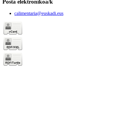
Posta elektronikoa/k
calimentaria@euskadi.eus