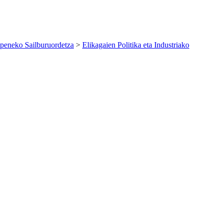
peneko Sailburuordetza
>
Elikagaien Politika eta Industriako