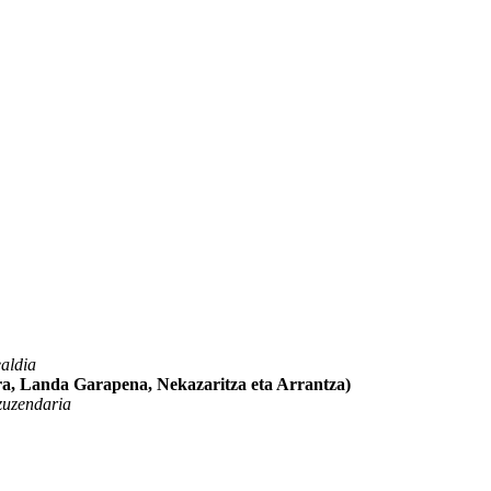
aldia
ura, Landa Garapena, Nekazaritza eta Arrantza)
 zuzendaria