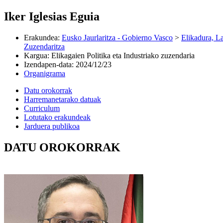
Iker Iglesias Eguia
Erakundea
:
Eusko Jaurlaritza - Gobierno Vasco
>
Elikadura, L
Zuzendaritza
Kargua
:
Elikagaien Politika eta Industriako zuzendaria
Izendapen-data
:
2024/12/23
Organigrama
Datu orokorrak
Harremanetarako datuak
Curriculum
Lotutako erakundeak
Jarduera publikoa
DATU OROKORRAK