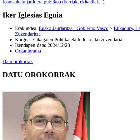
Kontsultatu jarduera publikoa (berriak, ekitaldiak...)
Iker Iglesias Eguia
Erakundea
:
Eusko Jaurlaritza - Gobierno Vasco
>
Elikadura, L
Zuzendaritza
Kargua
:
Elikagaien Politika eta Industriako zuzendaria
Izendapen-data
:
2024/12/23
Organigrama
Datu orokorrak
DATU OROKORRAK