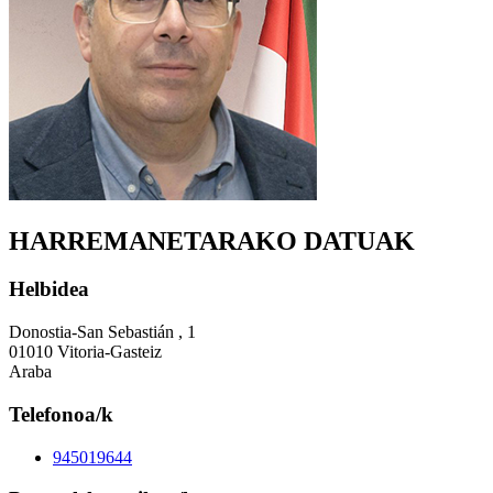
HARREMANETARAKO DATUAK
Helbidea
Donostia-San Sebastián , 1
01010 Vitoria-Gasteiz
Araba
Telefonoa/k
945019644