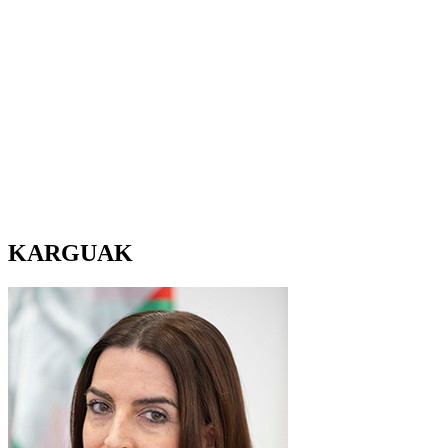
KARGUAK