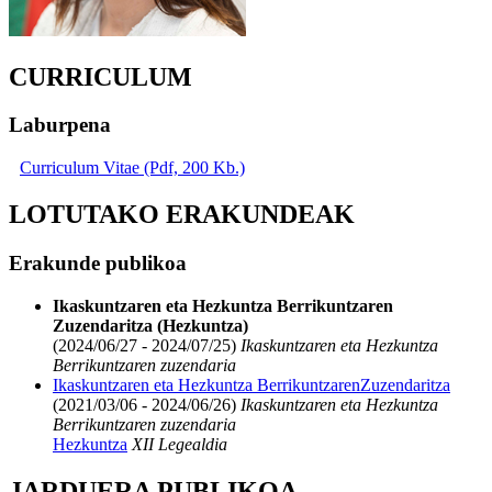
CURRICULUM
Laburpena
Curriculum Vitae (Pdf, 200 Kb.)
LOTUTAKO ERAKUNDEAK
Erakunde publikoa
Ikaskuntzaren eta Hezkuntza Berrikuntzaren
Zuzendaritza (Hezkuntza)
(2024/06/27 - 2024/07/25)
Ikaskuntzaren eta Hezkuntza
Berrikuntzaren zuzendaria
Ikaskuntzaren eta Hezkuntza BerrikuntzarenZuzendaritza
(2021/03/06 - 2024/06/26)
Ikaskuntzaren eta Hezkuntza
Berrikuntzaren zuzendaria
Hezkuntza
XII Legealdia
JARDUERA PUBLIKOA