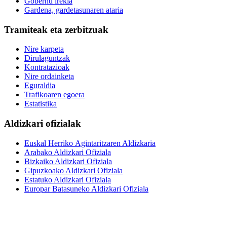
Gobernu irekia
Gardena, gardetasunaren ataria
Tramiteak eta zerbitzuak
Nire karpeta
Dirulaguntzak
Kontratazioak
Nire ordainketa
Eguraldia
Trafikoaren egoera
Estatistika
Aldizkari ofizialak
Euskal Herriko Agintaritzaren Aldizkaria
Arabako Aldizkari Ofiziala
Bizkaiko Aldizkari Ofiziala
Gipuzkoako Aldizkari Ofiziala
Estatuko Aldizkari Ofiziala
Europar Batasuneko Aldizkari Ofiziala