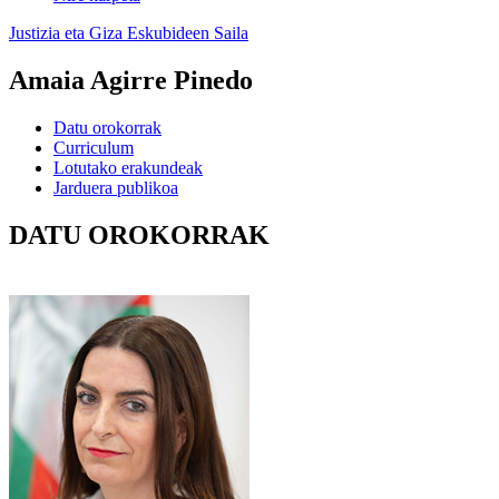
Justizia eta Giza Eskubideen Saila
Amaia Agirre Pinedo
Datu orokorrak
Curriculum
Lotutako erakundeak
Jarduera publikoa
DATU OROKORRAK