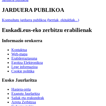
JARDUERA PUBLIKOA
Kontsultatu jarduera publikoa (berriak, ekitaldiak...)
Euskadi.eus-eko zerbitzu erabilienak
Informazio orokorra
Kontaktua
Web-mapa
Erabilerraztasuna
Egoitza Elektronikoa
Lege informazioa
Cookie politika
Eusko Jaurlaritza
Hasiera-orria
Ezagutu Jaurlaritza
Sailak eta erakundeak
Arreta Zerbitzua