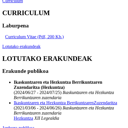
Curriculum
CURRICULUM
Laburpena
Curriculum Vitae (Pdf, 200 Kb.)
Lotutako erakundeak
LOTUTAKO ERAKUNDEAK
Erakunde publikoa
Ikaskuntzaren eta Hezkuntza Berrikuntzaren
Zuzendaritza (Hezkuntza)
(2024/06/27 - 2024/07/25)
Ikaskuntzaren eta Hezkuntza
Berrikuntzaren zuzendaria
Ikaskuntzaren eta Hezkuntza BerrikuntzarenZuzendaritza
(2021/03/06 - 2024/06/26)
Ikaskuntzaren eta Hezkuntza
Berrikuntzaren zuzendaria
Hezkuntza
XII Legealdia
Jarduera publikoa