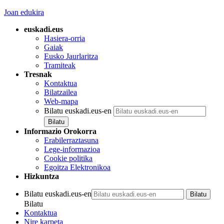
Joan edukira
euskadi.eus
Hasiera-orria
Gaiak
Eusko Jaurlaritza
Tramiteak
Tresnak
Kontaktua
Bilatzailea
Web-mapa
Bilatu euskadi.eus-en
Informazio Orokorra
Erabilerraztasuna
Lege-informazioa
Cookie politika
Egoitza Elektronikoa
Hizkuntza
Bilatu euskadi.eus-en
Bilatu
Kontaktua
Nire karpeta