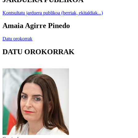
Kontsultatu jarduera publikoa (berriak, ekitaldiak...)
Amaia Agirre Pinedo
Datu orokorrak
DATU OROKORRAK