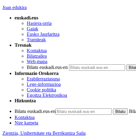
Joan edukira
euskadi.eus
Hasiera-orria
Gaiak
Eusko Jaurlaritza
Tramiteak
Tresnak
Kontaktua
Bilatzailea
Web-mapa
Bilatu euskadi.eus-en
Informazio Orokorra
Erabilerraztasuna
Lege-informazioa
Cookie politika
Egoitza Elektronikoa
Hizkuntza
Bilatu euskadi.eus-en
Bil
Kontaktua
Nire karpeta
Zientzia, Unibertsitate eta Berrikuntza Saila