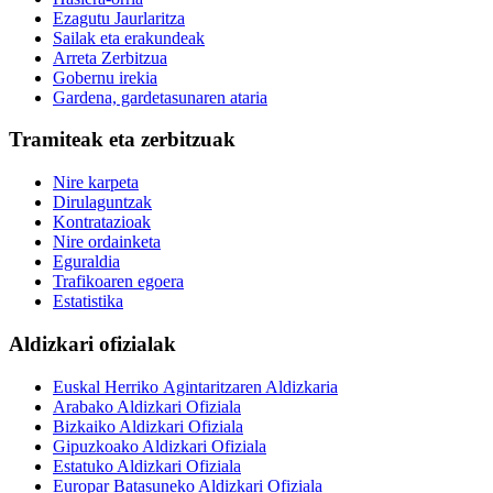
Ezagutu Jaurlaritza
Sailak eta erakundeak
Arreta Zerbitzua
Gobernu irekia
Gardena, gardetasunaren ataria
Tramiteak eta zerbitzuak
Nire karpeta
Dirulaguntzak
Kontratazioak
Nire ordainketa
Eguraldia
Trafikoaren egoera
Estatistika
Aldizkari ofizialak
Euskal Herriko Agintaritzaren Aldizkaria
Arabako Aldizkari Ofiziala
Bizkaiko Aldizkari Ofiziala
Gipuzkoako Aldizkari Ofiziala
Estatuko Aldizkari Ofiziala
Europar Batasuneko Aldizkari Ofiziala