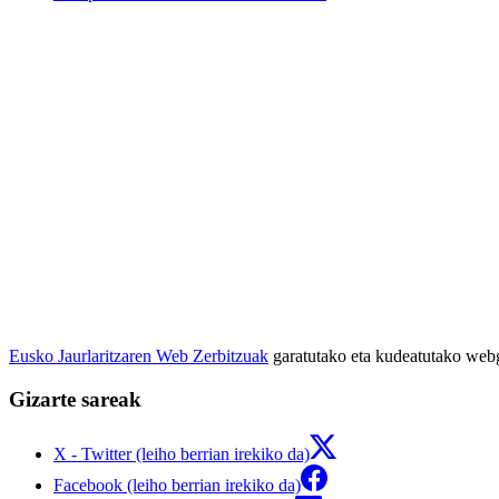
Eusko Jaurlaritzaren Web Zerbitzuak
garatutako eta kudeatutako we
Gizarte sareak
X - Twitter (leiho berrian irekiko da)
Facebook (leiho berrian irekiko da)