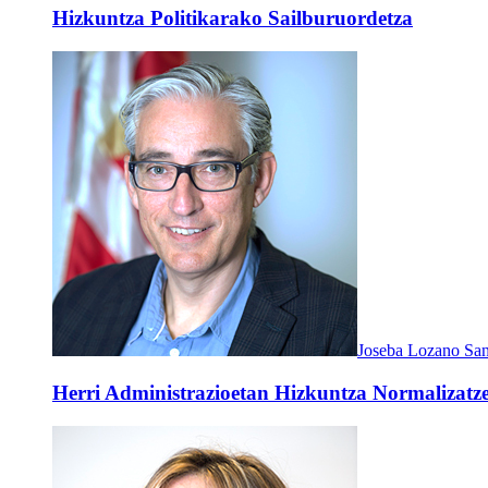
Hizkuntza Politikarako Sailburuordetza
Joseba Lozano San
Herri Administrazioetan Hizkuntza Normalizatze