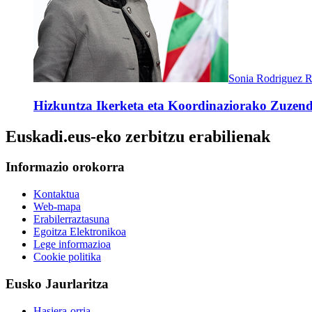
Sonia Rodriguez R
Hizkuntza Ikerketa eta Koordinaziorako Zuzenda
Euskadi.eus-eko zerbitzu erabilienak
Informazio orokorra
Kontaktua
Web-mapa
Erabilerraztasuna
Egoitza Elektronikoa
Lege informazioa
Cookie politika
Eusko Jaurlaritza
Hasiera-orria