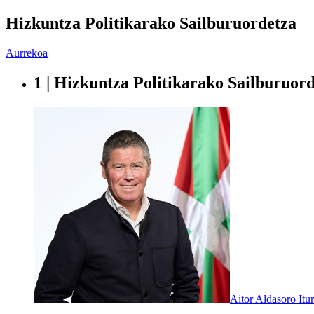
Hizkuntza Politikarako Sailburuordetza
Aurrekoa
1 | Hizkuntza Politikarako Sailburuor
Aitor Aldasoro Itu