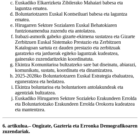
Euskadiko Elkarrizketa Zibilerako Mahaiari babesa eta
laguntza ematea.
Boluntariotzaren Euskal Kontseiluari babesa eta laguntza
ematea.
Hirugarren Sektore Sozialaren Euskal Behatokiaren
funtzionamendua zuzendu eta antolatzea.
Irabazi-asmorik gabeko gizarte-ekimena sustatzea eta Gizarte
Zerbitzuen Euskal Sistemako Prestazio eta Zerbitzuen
Katalogoan sartuta ez dauden prestazio eta zerbitzuak
garatzeko eta jarduerak egiteko laguntzak kudeatzea,
gainerako zuzendaritzekin koordinatuta.
Ekintza Komunitarioa bultzatzeko sare bat diseinatu, abiarazi,
komunikatu, sustatu, koordinatu eta dinamizatzea.
2025-2028ko Boluntariotzaren Euskal Estrategia ebaluatzea,
eguneratzea eta hedatzea.
Ekintza boluntarioa eta boluntarioen antolakundeak eta
agentziak bultzatzea.
Euskadiko Hirugarren Sektore Sozialeko Erakundeen Errolda
eta Boluntariotzako Erakundeen Errolda Orokorra kudeatzea
eta mantentzea.
6. artikulua.– Ongizate, Gazteria eta Erronka Demografikoaren
zuzendariak.