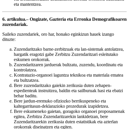
eta mantentzea.
6. artikulua.– Ongizate, Gazteria eta Erronka Demografikoaren
zuzendariak.
Saileko zuzendariek, oro har, honako eginkizun hauek izango
dituzte:
Zuzendaritzako barne-zerbitzuak eta lan-sistemak antolatzea,
hargatik eragotzi gabe Zerbitzu Zuzendaritzari esleitutako
eskumen orokorrak.
Zuzendaritzaren jarduerak bultzatu, zuzendu, koordinatu eta
kontrolatzea.
Kontratazio-organoei laguntza teknikoa eta materiala ematea
eta bultzatzea.
Bere zuzendaritzako gaiekin zerikusia duten zehapen-
espedienteak instruitzea, baldin eta sailburuak hasi eta ebatzi
behar baditu.
Bere jardun-eremuko ofiziozko berrikuspeneko eta
kaltegarritasun-deklarazioko prozedurak izapidetzea.
Bere eskumeneko gaietan, goragoko organoei proposamenak
egitea, Zerbitzu Zuzendaritzarekin lankidetzan, bere
Zuzendaritzarekin zerikusia duten estatistikak eta azterlan
orokorrak diseinatzen eta egiten.