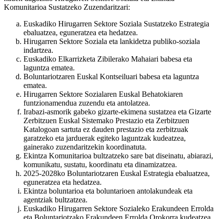
Komunitarioa Sustatzeko Zuzendaritzari:
Euskadiko Hirugarren Sektore Soziala Sustatzeko Estrategia
ebaluatzea, eguneratzea eta hedatzea.
Hirugarren Sektore Soziala eta lankidetza publiko-soziala
indartzea.
Euskadiko Elkarrizketa Zibilerako Mahaiari babesa eta
laguntza ematea.
Boluntariotzaren Euskal Kontseiluari babesa eta laguntza
ematea.
Hirugarren Sektore Sozialaren Euskal Behatokiaren
funtzionamendua zuzendu eta antolatzea.
Irabazi-asmorik gabeko gizarte-ekimena sustatzea eta Gizarte
Zerbitzuen Euskal Sistemako Prestazio eta Zerbitzuen
Katalogoan sartuta ez dauden prestazio eta zerbitzuak
garatzeko eta jarduerak egiteko laguntzak kudeatzea,
gainerako zuzendaritzekin koordinatuta.
Ekintza Komunitarioa bultzatzeko sare bat diseinatu, abiarazi,
komunikatu, sustatu, koordinatu eta dinamizatzea.
2025-2028ko Boluntariotzaren Euskal Estrategia ebaluatzea,
eguneratzea eta hedatzea.
Ekintza boluntarioa eta boluntarioen antolakundeak eta
agentziak bultzatzea.
Euskadiko Hirugarren Sektore Sozialeko Erakundeen Errolda
eta Boluntariotzako Erakundeen Errolda Orokorra kudeatzea