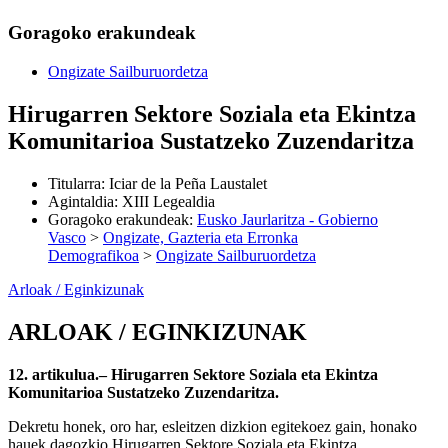
Goragoko erakundeak
Ongizate Sailburuordetza
Hirugarren Sektore Soziala eta Ekintza
Komunitarioa Sustatzeko Zuzendaritza
Titularra
:
Iciar de la Peña Laustalet
Agintaldia
:
XIII Legealdia
Goragoko erakundeak
:
Eusko Jaurlaritza - Gobierno
Vasco
>
Ongizate, Gazteria eta Erronka
Demografikoa
>
Ongizate Sailburuordetza
Arloak / Eginkizunak
ARLOAK / EGINKIZUNAK
12. artikulua.– Hirugarren Sektore Soziala eta Ekintza
Komunitarioa Sustatzeko Zuzendaritza.
Dekretu honek, oro har, esleitzen dizkion egitekoez gain, honako
hauek dagozkio Hirugarren Sektore Soziala eta Ekintza