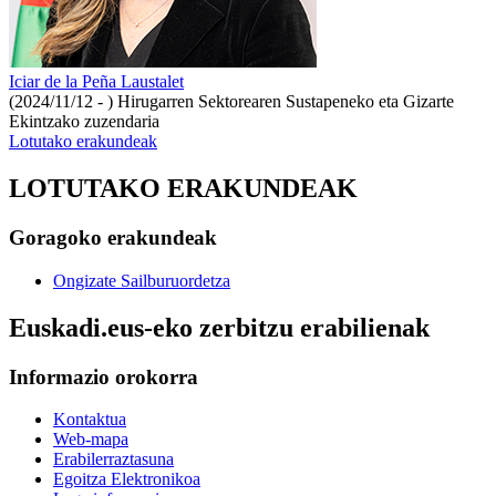
Iciar de la Peña Laustalet
(2024/11/12 - )
Hirugarren Sektorearen Sustapeneko eta Gizarte
Ekintzako zuzendaria
Lotutako erakundeak
LOTUTAKO ERAKUNDEAK
Goragoko erakundeak
Ongizate Sailburuordetza
Euskadi.eus-eko zerbitzu erabilienak
Informazio orokorra
Kontaktua
Web-mapa
Erabilerraztasuna
Egoitza Elektronikoa