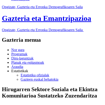
Ongizate, Gazteria eta Erronka Demografikoaren Saila
Gazteria eta Emantzipazioa
Ongizate, Gazteria eta Erronka Demografikoaren Saila
Gazteria menua
Nor gara
Programak
Diru-laguntzak
Planak eta egitasmoak
Araudia
Estatistikak
Estatistika ofizialak
Gazteen euskal behatokia
Hirugarren Sektore Soziala eta Ekintza
Komunitarioa Sustatzeko Zuzendaritza