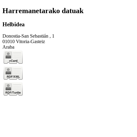
Harremanetarako datuak
Helbidea
Donostia-San Sebastián , 1
01010 Vitoria-Gasteiz
Araba