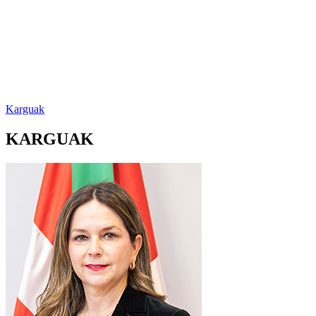
Karguak
KARGUAK