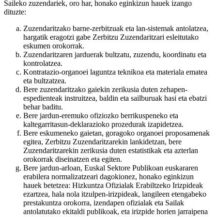
Saileko zuzendariek, oro har, honako eginkizun hauek izango
dituzte:
Zuzendaritzako barne-zerbitzuak eta lan-sistemak antolatzea,
hargatik eragotzi gabe Zerbitzu Zuzendaritzari esleitutako
eskumen orokorrak.
Zuzendaritzaren jarduerak bultzatu, zuzendu, koordinatu eta
kontrolatzea.
Kontratazio-organoei laguntza teknikoa eta materiala ematea
eta bultzatzea.
Bere zuzendaritzako gaiekin zerikusia duten zehapen-
espedienteak instruitzea, baldin eta sailburuak hasi eta ebatzi
behar baditu.
Bere jardun-eremuko ofiziozko berrikuspeneko eta
kaltegarritasun-deklarazioko prozedurak izapidetzea.
Bere eskumeneko gaietan, goragoko organoei proposamenak
egitea, Zerbitzu Zuzendaritzarekin lankidetzan, bere
Zuzendaritzarekin zerikusia duten estatistikak eta azterlan
orokorrak diseinatzen eta egiten.
Bere jardun-arloan, Euskal Sektore Publikoan euskararen
erabilera normalizatzeari dagokionez, honako eginkizun
hauek betetzea: Hizkuntza Ofizialak Erabiltzeko Irizpideak
ezartzea, hala nola itzulpen-irizpideak, langileen etengabeko
prestakuntza orokorra, izendapen ofizialak eta Sailak
antolatutako ekitaldi publikoak, eta irizpide horien jarraipena