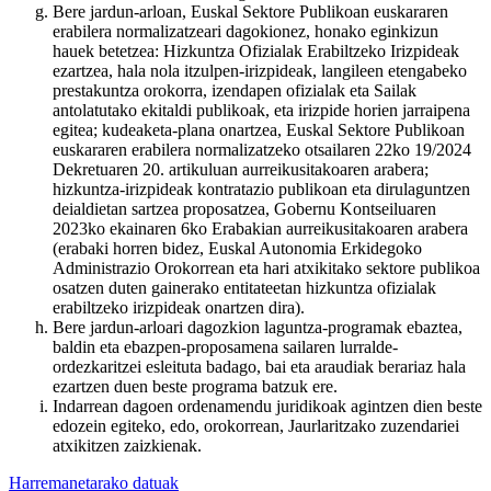
Bere jardun-arloan, Euskal Sektore Publikoan euskararen
erabilera normalizatzeari dagokionez, honako eginkizun
hauek betetzea: Hizkuntza Ofizialak Erabiltzeko Irizpideak
ezartzea, hala nola itzulpen-irizpideak, langileen etengabeko
prestakuntza orokorra, izendapen ofizialak eta Sailak
antolatutako ekitaldi publikoak, eta irizpide horien jarraipena
egitea; kudeaketa-plana onartzea, Euskal Sektore Publikoan
euskararen erabilera normalizatzeko otsailaren 22ko 19/2024
Dekretuaren 20. artikuluan aurreikusitakoaren arabera;
hizkuntza-irizpideak kontratazio publikoan eta dirulaguntzen
deialdietan sartzea proposatzea, Gobernu Kontseiluaren
2023ko ekainaren 6ko Erabakian aurreikusitakoaren arabera
(erabaki horren bidez, Euskal Autonomia Erkidegoko
Administrazio Orokorrean eta hari atxikitako sektore publikoa
osatzen duten gainerako entitateetan hizkuntza ofizialak
erabiltzeko irizpideak onartzen dira).
Bere jardun-arloari dagozkion laguntza-programak ebaztea,
baldin eta ebazpen-proposamena sailaren lurralde-
ordezkaritzei esleituta badago, bai eta araudiak berariaz hala
ezartzen duen beste programa batzuk ere.
Indarrean dagoen ordenamendu juridikoak agintzen dien beste
edozein egiteko, edo, orokorrean, Jaurlaritzako zuzendariei
atxikitzen zaizkienak.
Harremanetarako datuak