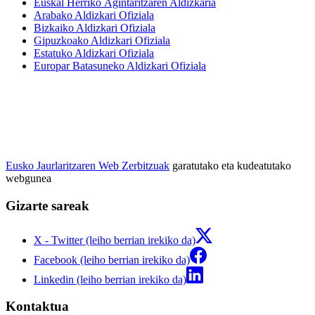
Euskal Herriko Agintaritzaren Aldizkaria
Arabako Aldizkari Ofiziala
Bizkaiko Aldizkari Ofiziala
Gipuzkoako Aldizkari Ofiziala
Estatuko Aldizkari Ofiziala
Europar Batasuneko Aldizkari Ofiziala
Eusko Jaurlaritzaren Web Zerbitzuak
garatutako eta kudeatutako
webgunea
Gizarte sareak
X - Twitter (leiho berrian irekiko da)
Facebook (leiho berrian irekiko da)
Linkedin (leiho berrian irekiko da)
Kontaktua