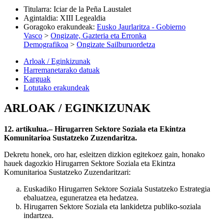
Titularra
:
Iciar de la Peña Laustalet
Agintaldia
:
XIII Legealdia
Goragoko erakundeak
:
Eusko Jaurlaritza - Gobierno
Vasco
>
Ongizate, Gazteria eta Erronka
Demografikoa
>
Ongizate Sailburuordetza
Arloak / Eginkizunak
Harremanetarako datuak
Karguak
Lotutako erakundeak
ARLOAK / EGINKIZUNAK
12. artikulua.– Hirugarren Sektore Soziala eta Ekintza
Komunitarioa Sustatzeko Zuzendaritza.
Dekretu honek, oro har, esleitzen dizkion egitekoez gain, honako
hauek dagozkio Hirugarren Sektore Soziala eta Ekintza
Komunitarioa Sustatzeko Zuzendaritzari:
Euskadiko Hirugarren Sektore Soziala Sustatzeko Estrategia
ebaluatzea, eguneratzea eta hedatzea.
Hirugarren Sektore Soziala eta lankidetza publiko-soziala
indartzea.