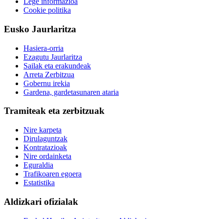
Lege informazioa
Cookie politika
Eusko Jaurlaritza
Hasiera-orria
Ezagutu Jaurlaritza
Sailak eta erakundeak
Arreta Zerbitzua
Gobernu irekia
Gardena, gardetasunaren ataria
Tramiteak eta zerbitzuak
Nire karpeta
Dirulaguntzak
Kontratazioak
Nire ordainketa
Eguraldia
Trafikoaren egoera
Estatistika
Aldizkari ofizialak