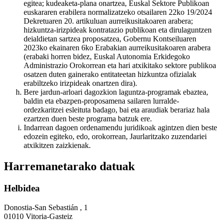
egitea; kudeaketa-plana onartzea, Euskal Sektore Publikoan
euskararen erabilera normalizatzeko otsailaren 22ko 19/2024
Dekretuaren 20. artikuluan aurreikusitakoaren arabera;
hizkuntza-irizpideak kontratazio publikoan eta dirulaguntzen
deialdietan sartzea proposatzea, Gobernu Kontseiluaren
2023ko ekainaren 6ko Erabakian aurreikusitakoaren arabera
(erabaki horren bidez, Euskal Autonomia Erkidegoko
Administrazio Orokorrean eta hari atxikitako sektore publikoa
osatzen duten gainerako entitateetan hizkuntza ofizialak
erabiltzeko irizpideak onartzen dira).
Bere jardun-arloari dagozkion laguntza-programak ebaztea,
baldin eta ebazpen-proposamena sailaren lurralde-
ordezkaritzei esleituta badago, bai eta araudiak berariaz hala
ezartzen duen beste programa batzuk ere.
Indarrean dagoen ordenamendu juridikoak agintzen dien beste
edozein egiteko, edo, orokorrean, Jaurlaritzako zuzendariei
atxikitzen zaizkienak.
Harremanetarako datuak
Helbidea
Donostia-San Sebastián , 1
01010 Vitoria-Gasteiz