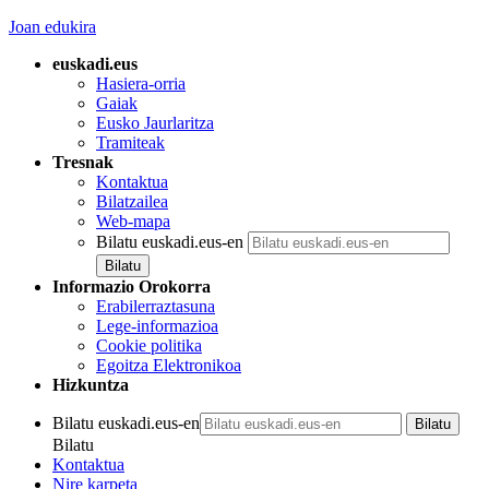
Joan edukira
euskadi.eus
Hasiera-orria
Gaiak
Eusko Jaurlaritza
Tramiteak
Tresnak
Kontaktua
Bilatzailea
Web-mapa
Bilatu euskadi.eus-en
Informazio Orokorra
Erabilerraztasuna
Lege-informazioa
Cookie politika
Egoitza Elektronikoa
Hizkuntza
Bilatu euskadi.eus-en
Bilatu
Kontaktua
Nire karpeta