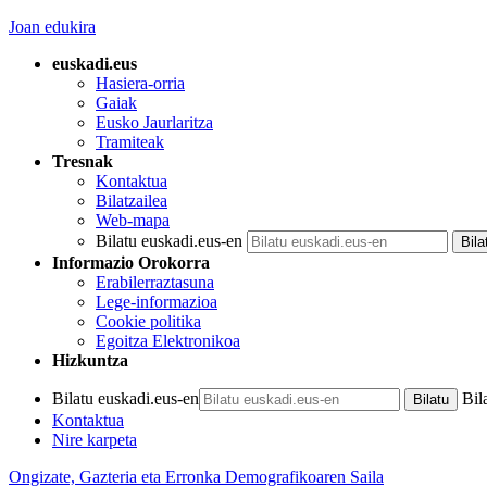
Joan edukira
euskadi.eus
Hasiera-orria
Gaiak
Eusko Jaurlaritza
Tramiteak
Tresnak
Kontaktua
Bilatzailea
Web-mapa
Bilatu euskadi.eus-en
Informazio Orokorra
Erabilerraztasuna
Lege-informazioa
Cookie politika
Egoitza Elektronikoa
Hizkuntza
Bilatu euskadi.eus-en
Bil
Kontaktua
Nire karpeta
Ongizate, Gazteria eta Erronka Demografikoaren Saila