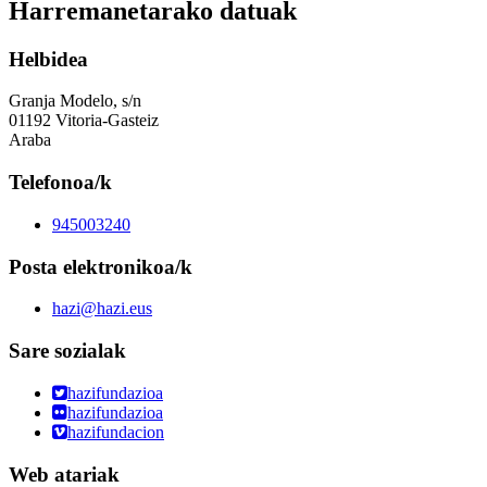
Harremanetarako datuak
Helbidea
Granja Modelo, s/n
01192 Vitoria-Gasteiz
Araba
Telefonoa/k
945003240
Posta elektronikoa/k
hazi@hazi.eus
Sare sozialak
hazifundazioa
hazifundazioa
hazifundacion
Web atariak