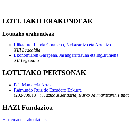
LOTUTAKO ERAKUNDEAK
Lotutako erakundeak
Elikadura, Landa Garapena, Nekazaritza eta Arrantza
XIII Legealdia
Ekonomiaren Garapena, Jasangarritasuna eta Ingurumena
XII Legealdia
LOTUTAKO PERTSONAK
Peli Manterola Arteta
Raimundo Ruiz de Escudero Ezkurra
(2024/09/13 - )
Haziko zuzendaria, Eusko Jaurlaritzaren Funda
HAZI Fundazioa
Harremanetarako datuak