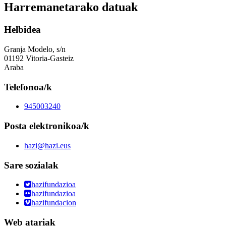
Harremanetarako datuak
Helbidea
Granja Modelo, s/n
01192 Vitoria-Gasteiz
Araba
Telefonoa/k
945003240
Posta elektronikoa/k
hazi@hazi.eus
Sare sozialak
hazifundazioa
hazifundazioa
hazifundacion
Web atariak