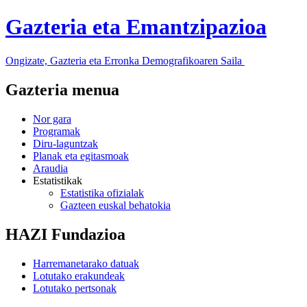
Gazteria eta Emantzipazioa
Ongizate, Gazteria eta Erronka Demografikoaren Saila
Gazteria menua
Nor gara
Programak
Diru-laguntzak
Planak eta egitasmoak
Araudia
Estatistikak
Estatistika ofizialak
Gazteen euskal behatokia
HAZI Fundazioa
Harremanetarako datuak
Lotutako erakundeak
Lotutako pertsonak