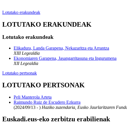
Lotutako erakundeak
LOTUTAKO ERAKUNDEAK
Lotutako erakundeak
Elikadura, Landa Garapena, Nekazaritza eta Arrantza
XIII Legealdia
Ekonomiaren Garapena, Jasangarritasuna eta Ingurumena
XII Legealdia
Lotutako pertsonak
LOTUTAKO PERTSONAK
Peli Manterola Arteta
Raimundo Ruiz de Escudero Ezkurra
(2024/09/13 - )
Haziko zuzendaria, Eusko Jaurlaritzaren Funda
Euskadi.eus-eko zerbitzu erabilienak