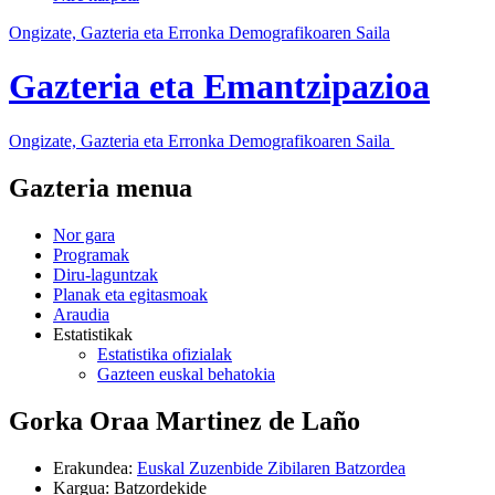
Ongizate, Gazteria eta Erronka Demografikoaren Saila
Gazteria eta Emantzipazioa
Ongizate, Gazteria eta Erronka Demografikoaren Saila
Gazteria menua
Nor gara
Programak
Diru-laguntzak
Planak eta egitasmoak
Araudia
Estatistikak
Estatistika ofizialak
Gazteen euskal behatokia
Gorka Oraa Martinez de Laño
Erakundea
:
Euskal Zuzenbide Zibilaren Batzordea
Kargua
:
Batzordekide