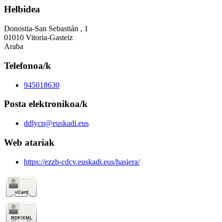
Helbidea
Donostia-San Sebastián , 1
01010 Vitoria-Gasteiz
Araba
Telefonoa/k
945018630
Posta elektronikoa/k
ddlycn@euskadi.eus
Web atariak
https://ezzb-cdcv.euskadi.eus/hasiera/