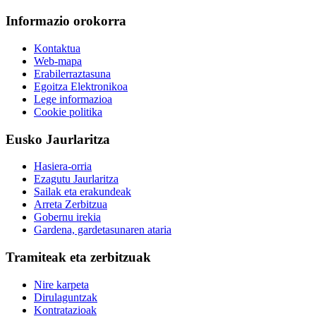
Informazio orokorra
Kontaktua
Web-mapa
Erabilerraztasuna
Egoitza Elektronikoa
Lege informazioa
Cookie politika
Eusko Jaurlaritza
Hasiera-orria
Ezagutu Jaurlaritza
Sailak eta erakundeak
Arreta Zerbitzua
Gobernu irekia
Gardena, gardetasunaren ataria
Tramiteak eta zerbitzuak
Nire karpeta
Dirulaguntzak
Kontratazioak