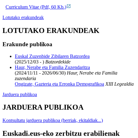
Curriculum Vitae (Pdf, 60 Kb.)
Lotutako erakundeak
LOTUTAKO ERAKUNDEAK
Erakunde publikoa
Euskal Zuzenbide Zibilaren Batzordea
(2025/12/03 - )
Batzordekide
Haur, Nerabe eta Familia Zuzendaritza
(2024/11/11 - 2026/06/30)
Haur, Nerabe eta Familia
zuzendaria
Ongizate, Gazteria eta Erronka Demografikoa
XIII Legealdia
Jarduera publikoa
JARDUERA PUBLIKOA
Kontsultatu jarduera publikoa (berriak, ekitaldiak...)
Euskadi.eus-eko zerbitzu erabilienak