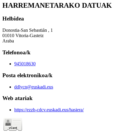
HARREMANETARAKO DATUAK
Helbidea
Donostia-San Sebastián , 1
01010 Vitoria-Gasteiz
Araba
Telefonoa/k
945018630
Posta elektronikoa/k
ddlycn@euskadi.eus
Web atariak
https://ezzb-cdcv.euskadi.eus/hasiera/