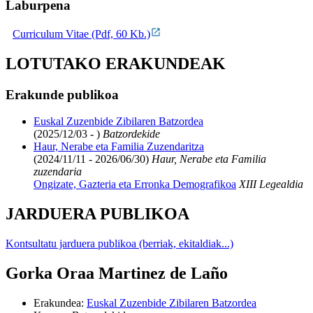
Laburpena
Curriculum Vitae (Pdf, 60 Kb.)
LOTUTAKO ERAKUNDEAK
Erakunde publikoa
Euskal Zuzenbide Zibilaren Batzordea
(2025/12/03 - )
Batzordekide
Haur, Nerabe eta Familia Zuzendaritza
(2024/11/11 - 2026/06/30)
Haur, Nerabe eta Familia
zuzendaria
Ongizate, Gazteria eta Erronka Demografikoa
XIII Legealdia
JARDUERA PUBLIKOA
Kontsultatu jarduera publikoa (berriak, ekitaldiak...)
Gorka Oraa Martinez de Laño
Erakundea
:
Euskal Zuzenbide Zibilaren Batzordea