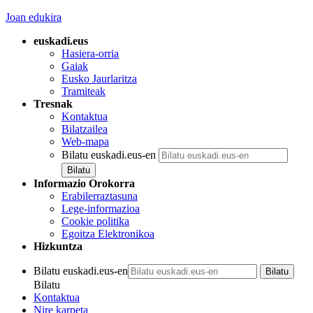
Joan edukira
euskadi.eus
Hasiera-orria
Gaiak
Eusko Jaurlaritza
Tramiteak
Tresnak
Kontaktua
Bilatzailea
Web-mapa
Bilatu euskadi.eus-en
Informazio Orokorra
Erabilerraztasuna
Lege-informazioa
Cookie politika
Egoitza Elektronikoa
Hizkuntza
Bilatu euskadi.eus-en
Bilatu
Kontaktua
Nire karpeta