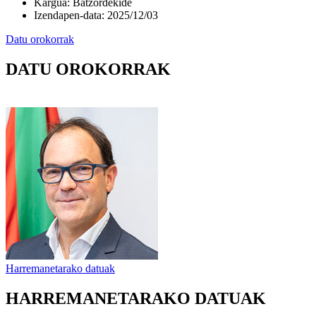
Kargua
:
Batzordekide
Izendapen-data
:
2025/12/03
Datu orokorrak
DATU OROKORRAK
Harremanetarako datuak
HARREMANETARAKO DATUAK