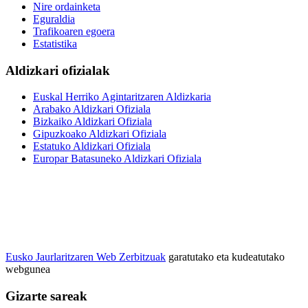
Nire ordainketa
Eguraldia
Trafikoaren egoera
Estatistika
Aldizkari ofizialak
Euskal Herriko Agintaritzaren Aldizkaria
Arabako Aldizkari Ofiziala
Bizkaiko Aldizkari Ofiziala
Gipuzkoako Aldizkari Ofiziala
Estatuko Aldizkari Ofiziala
Europar Batasuneko Aldizkari Ofiziala
Eusko Jaurlaritzaren Web Zerbitzuak
garatutako eta kudeatutako
webgunea
Gizarte sareak