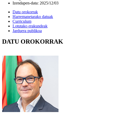
Izendapen-data
:
2025/12/03
Datu orokorrak
Harremanetarako datuak
Curriculum
Lotutako erakundeak
Jarduera publikoa
DATU OROKORRAK