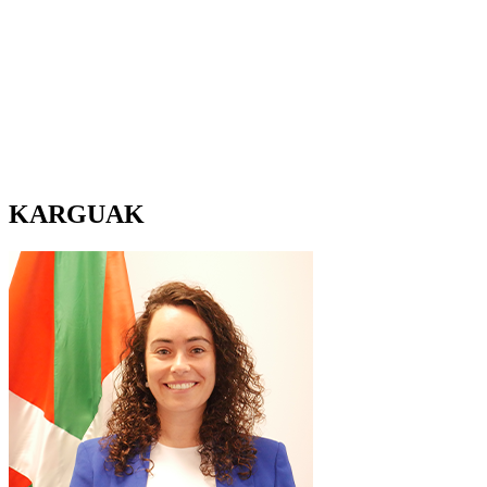
KARGUAK