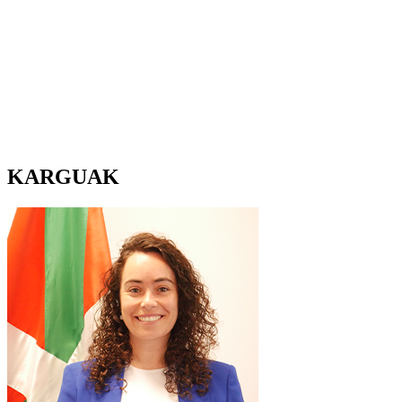
KARGUAK