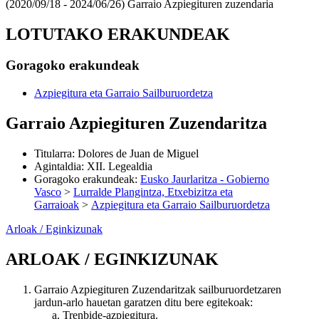
(2020/09/18 - 2024/06/26)
Garraio Azpiegituren zuzendaria
LOTUTAKO ERAKUNDEAK
Goragoko erakundeak
Azpiegitura eta Garraio Sailburuordetza
Garraio Azpiegituren Zuzendaritza
Titularra
:
Dolores de Juan de Miguel
Agintaldia
:
XII. Legealdia
Goragoko erakundeak
:
Eusko Jaurlaritza - Gobierno
Vasco
>
Lurralde Plangintza, Etxebizitza eta
Garraioak
>
Azpiegitura eta Garraio Sailburuordetza
Arloak / Eginkizunak
ARLOAK / EGINKIZUNAK
Garraio Azpiegituren Zuzendaritzak sailburuordetzaren
jardun-arlo hauetan garatzen ditu bere egitekoak:
Trenbide-azpiegitura.