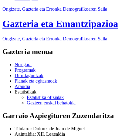
Ongizate, Gazteria eta Erronka Demografikoaren Saila
Gazteria eta Emantzipazioa
Ongizate, Gazteria eta Erronka Demografikoaren Saila
Gazteria menua
Nor gara
Programak
Diru-laguntzak
Planak eta egitasmoak
Araudia
Estatistikak
Estatistika ofizialak
Gazteen euskal behatokia
Garraio Azpiegituren Zuzendaritza
Titularra
:
Dolores de Juan de Miguel
Agintaldia
:
XII. Legealdia