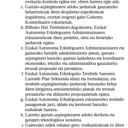
exekuzio-kontrola egitea ere, obren harrera egin arte.
Garraio-azpiegituraren arloko jarduerak gauzatzeko
beharrezkoak diren desjabetze-espedienteak
izapidetzea, ezertan eragotzi gabe Gobernu
Kontseiluaren eskumenak.
Bilboko Hiri Trenbideari dagokionez, Euskal
Autonomia Erkidegoaren Administrazioaren
eskumenekoak diren proiektu, obra eta bestelako
jarduerak egitea.
Euskal Autonomia Erkidegoaren Administrazioaren eta
gainerako lurralde administrazioen artean, garraio-
azpiegiturei buruzko gaietan lankidetza eta koordinazio
ekonomiko, tekniko eta administratiboa gauzatzeko
tresnak proposatu eta prestatzea.
Euskal Autonomia Erkidegoko Trenbide Sarearen
Lurralde Plan Sektoriala idatzi eta formulatzea, eta
trenbide-azpiegituretako jarduerak burutzeko behar
diren hirigintza-antolamenduko planak eta tresnak
prestatzeko eta aldatzeko proposamenak egitea.
Euskal Autonomia Erkidegoaren eskumeneko trenbide-
pasaguneak jarri, aldatu eta kentzeari buruzko
erabakiak hartzea.
Lurreko garraio-azpiegituraren arloko ikerketa eta
garapen teknologikoa sustatzea.
Gainerako sailek eskatuz gero, eraikuntzakoak ez diren