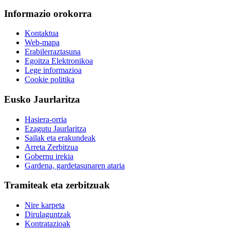
Informazio orokorra
Kontaktua
Web-mapa
Erabilerraztasuna
Egoitza Elektronikoa
Lege informazioa
Cookie politika
Eusko Jaurlaritza
Hasiera-orria
Ezagutu Jaurlaritza
Sailak eta erakundeak
Arreta Zerbitzua
Gobernu irekia
Gardena, gardetasunaren ataria
Tramiteak eta zerbitzuak
Nire karpeta
Dirulaguntzak
Kontratazioak