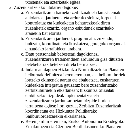
txostenak eta azterketak egitea.
Zuzendaritzetako titularrei dagokie:
Zuzendaritzaren barneko zerbitzuak eta lan-sistemak
antolatzea, jarduerak eta ardurak esleituz, lorpenak
kontrolatuz eta kudeaketan beharrezkoak diren
zuzenketak ezarriz, organo eskudunek ezarritako
arauekin bat etorrita.
Zuzendaritzaren jarduerak programatu, zuzendu,
bultzatu, koordinatu eta ikuskatzea, goragoko organoak
emandako jarraibideen arabera.
Datu pertsonalak babesteari dagokionez,
zuzendaritzaren tratamenduen arduradun gisa dituzten
betebeharrak betetzen direla bermatzea.
Indarrean dagoen Hizkuntza Normalizazioko Planaren
helburuak definitzea beren eremuan, eta helburu horiek
lortzeko ekimenak garatu eta ebaluatzea, euskararen
kudeaketa integratua gauzatuz bere zuzendaritzako
zerbitzuburuekin elkarlanean; hizkuntza ofizialak
erabiltzeko irizpideak inplementatzea eta
zuzendaritzaren jardun-arloetan irizpide horien
jarraipena egitea; hori guztia, Zerbitzu Zuzendaritzak
koordinatuta eta Hizkuntza Politikarako
Sailburuordetzarekin elkarlanean.
Beren jardun-eremuan, Euskal Autonomia Erkidegoko
Emakumeen eta Gizonen Berdintasunerako Planaren