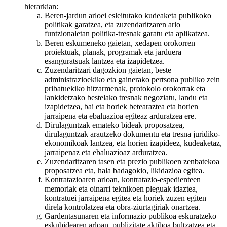
hierarkian:
Beren-jardun arloei esleitutako kudeaketa publikoko
politikak garatzea, eta zuzendaritzaren arlo
funtzionaletan politika-tresnak garatu eta aplikatzea.
Beren eskumeneko gaietan, xedapen orokorren
proiektuak, planak, programak eta jarduera
esanguratsuak lantzea eta izapidetzea.
Zuzendaritzari dagozkion gaietan, beste
administrazioekiko eta gainerako pertsona publiko zein
pribatuekiko hitzarmenak, protokolo orokorrak eta
lankidetzako bestelako tresnak negoziatu, landu eta
izapidetzea, bai eta horiek betearaztea eta horien
jarraipena eta ebaluazioa egiteaz arduratzea ere.
Dirulaguntzak emateko bideak proposatzea,
dirulaguntzak arautzeko dokumentu eta tresna juridiko-
ekonomikoak lantzea, eta horien izapideez, kudeaketaz,
jarraipenaz eta ebaluazioaz arduratzea.
Zuzendaritzaren tasen eta prezio publikoen zenbatekoa
proposatzea eta, hala badagokio, likidazioa egitea.
Kontratazioaren arloan, kontratazio-espedienteen
memoriak eta oinarri teknikoen pleguak idaztea,
kontratuei jarraipena egitea eta horiek zuzen egiten
direla kontrolatzea eta obra-ziurtagiriak onartzea.
Gardentasunaren eta informazio publikoa eskuratzeko
eskubidearen arloan, publizitate aktiboa bultzatzea eta