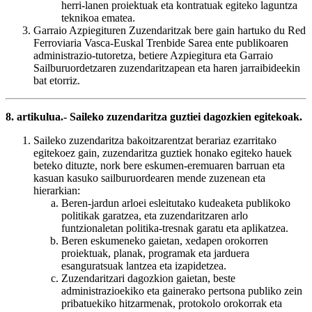
herri-lanen proiektuak eta kontratuak egiteko laguntza
teknikoa ematea.
Garraio Azpiegituren Zuzendaritzak bere gain hartuko du Red
Ferroviaria Vasca-Euskal Trenbide Sarea ente publikoaren
administrazio-tutoretza, betiere Azpiegitura eta Garraio
Sailburuordetzaren zuzendaritzapean eta haren jarraibideekin
bat etorriz.
8. artikulua.- Saileko zuzendaritza guztiei dagozkien egitekoak.
Saileko zuzendaritza bakoitzarentzat berariaz ezarritako
egitekoez gain, zuzendaritza guztiek honako egiteko hauek
beteko dituzte, nork bere eskumen-eremuaren barruan eta
kasuan kasuko sailburuordearen mende zuzenean eta
hierarkian:
Beren-jardun arloei esleitutako kudeaketa publikoko
politikak garatzea, eta zuzendaritzaren arlo
funtzionaletan politika-tresnak garatu eta aplikatzea.
Beren eskumeneko gaietan, xedapen orokorren
proiektuak, planak, programak eta jarduera
esanguratsuak lantzea eta izapidetzea.
Zuzendaritzari dagozkion gaietan, beste
administrazioekiko eta gainerako pertsona publiko zein
pribatuekiko hitzarmenak, protokolo orokorrak eta