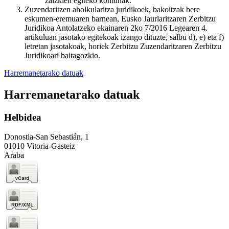
zaizkien egiteko komunak.
Zuzendaritzen aholkularitza juridikoek, bakoitzak bere
eskumen-eremuaren barnean, Eusko Jaurlaritzaren Zerbitzu
Juridikoa Antolatzeko ekainaren 2ko 7/2016 Legearen 4.
artikuluan jasotako egitekoak izango dituzte, salbu d), e) eta f)
letretan jasotakoak, horiek Zerbitzu Zuzendaritzaren Zerbitzu
Juridikoari baitagozkio.
Harremanetarako datuak
Harremanetarako datuak
Helbidea
Donostia-San Sebastián, 1
01010 Vitoria-Gasteiz
Araba