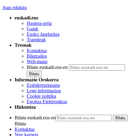
Joan edukira
euskadi.eus
Hasiera-orria
Gaiak
Eusko Jaurlaritza
Tramiteak
Tresnak
Kontaktua
Bilatzailea
Web-mapa
Bilatu euskadi.eus-en
Informazio Orokorra
Erabilerraztasuna
Lege-informazioa
Cookie politika
Egoitza Elektronikoa
Hizkuntza
Bilatu euskadi.eus-en
Bilatu
Kontaktua
Nire karpeta