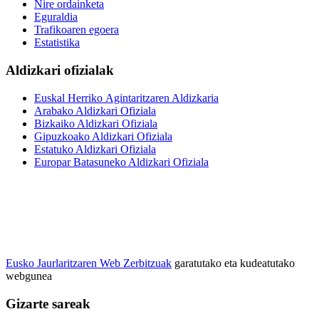
Nire ordainketa
Eguraldia
Trafikoaren egoera
Estatistika
Aldizkari ofizialak
Euskal Herriko Agintaritzaren Aldizkaria
Arabako Aldizkari Ofiziala
Bizkaiko Aldizkari Ofiziala
Gipuzkoako Aldizkari Ofiziala
Estatuko Aldizkari Ofiziala
Europar Batasuneko Aldizkari Ofiziala
Eusko Jaurlaritzaren Web Zerbitzuak
garatutako eta kudeatutako
webgunea
Gizarte sareak