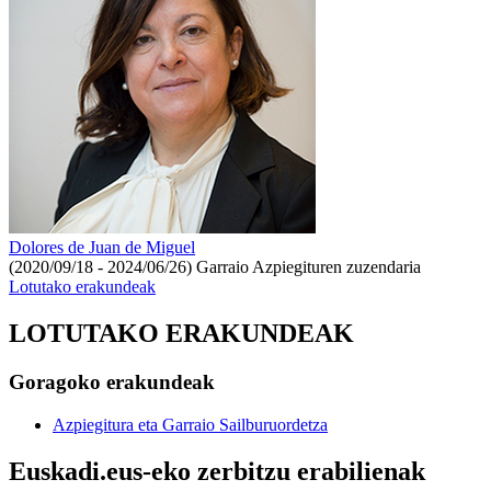
Dolores de Juan de Miguel
(2020/09/18 - 2024/06/26)
Garraio Azpiegituren zuzendaria
Lotutako erakundeak
LOTUTAKO ERAKUNDEAK
Goragoko erakundeak
Azpiegitura eta Garraio Sailburuordetza
Euskadi.eus-eko zerbitzu erabilienak