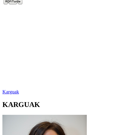
Karguak
KARGUAK