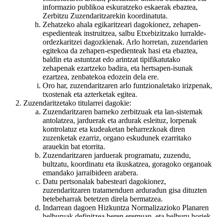
informazio publikoa eskuratzeko eskaerak ebaztea,
Zerbitzu Zuzendaritzarekin koordinatuta.
Zehatzeko ahala egikaritzeari dagokionez, zehapen-
espedienteak instruitzea, salbu Etxebizitzako lurralde-
ordezkaritzei dagozkienak. Arlo horretan, zuzendarien
egitekoa da zehapen-espedienteak hasi eta ebaztea,
baldin eta astuntzat edo arintzat tipifikatutako
zehapenak ezartzeko badira, eta hertsapen-isunak
ezartzea, zenbatekoa edozein dela ere.
Oro har, zuzendaritzaren arlo funtzionaletako irizpenak,
txostenak eta azterketak egitea.
Zuzendaritzetako titularrei dagokie:
Zuzendaritzaren barneko zerbitzuak eta lan-sistemak
antolatzea, jarduerak eta ardurak esleituz, lorpenak
kontrolatuz eta kudeaketan beharrezkoak diren
zuzenketak ezarriz, organo eskudunek ezarritako
arauekin bat etorrita.
Zuzendaritzaren jarduerak programatu, zuzendu,
bultzatu, koordinatu eta ikuskatzea, goragoko organoak
emandako jarraibideen arabera.
Datu pertsonalak babesteari dagokionez,
zuzendaritzaren tratamenduen arduradun gisa dituzten
betebeharrak betetzen direla bermatzea.
Indarrean dagoen Hizkuntza Normalizazioko Planaren
helburuak definitzea beren eremuan, eta helburu horiek