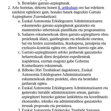
Bestelako garraio-azpiegiturak.
Arlo horietan, dekretu honen
8. artikuluan
oro har esleitzen
zaizkion egitekoez gain, honako hauek dagozkio Garraio
Azpiegituren Zuzendaritzari:
Euskal Autonomia Erkidegoaren Administrazioaren
eskumeneko garraio-azpiegiturak garatzeko eta
mantentzeko inbertsioak planifikatu eta programatzea.
Sailaren eskumenekoak diren garraio-azpiegituren obra-
proiektuak idatzi, gainbegiratu eta teknikoki onestea,
bai eta horien zuzendaritza, ikuskapena, jarraipena eta
exekuzio-kontrola egitea ere, obren harrera egin arte.
Garraio-azpiegituraren arloko jarduerak gauzatzeko
beharrezkoak diren desjabetze-espedienteak
izapidetzea, ezertan eragotzi gabe Gobernu
Kontseiluaren eskumenak.
Bilboko Hiri Trenbideari dagokionez, Euskal
Autonomia Erkidegoaren Administrazioaren
eskumenekoak diren proiektu, obra eta bestelako
jarduerak egitea.
Euskal Autonomia Erkidegoaren Administrazioaren eta
gainerako lurralde administrazioen artean, garraio-
azpiegiturei buruzko gaietan lankidetza eta koordinazio
ekonomiko, tekniko eta administratiboa gauzatzeko
tresnak proposatu eta prestatzea.
Euskal Autonomia Erkidegoko Trenbide Sarearen