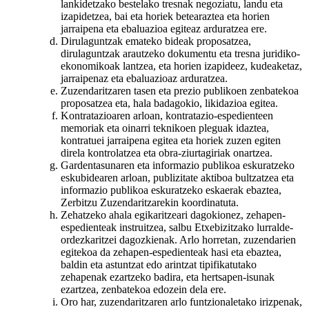
lankidetzako bestelako tresnak negoziatu, landu eta
izapidetzea, bai eta horiek betearaztea eta horien
jarraipena eta ebaluazioa egiteaz arduratzea ere.
Dirulaguntzak emateko bideak proposatzea,
dirulaguntzak arautzeko dokumentu eta tresna juridiko-
ekonomikoak lantzea, eta horien izapideez, kudeaketaz,
jarraipenaz eta ebaluazioaz arduratzea.
Zuzendaritzaren tasen eta prezio publikoen zenbatekoa
proposatzea eta, hala badagokio, likidazioa egitea.
Kontratazioaren arloan, kontratazio-espedienteen
memoriak eta oinarri teknikoen pleguak idaztea,
kontratuei jarraipena egitea eta horiek zuzen egiten
direla kontrolatzea eta obra-ziurtagiriak onartzea.
Gardentasunaren eta informazio publikoa eskuratzeko
eskubidearen arloan, publizitate aktiboa bultzatzea eta
informazio publikoa eskuratzeko eskaerak ebaztea,
Zerbitzu Zuzendaritzarekin koordinatuta.
Zehatzeko ahala egikaritzeari dagokionez, zehapen-
espedienteak instruitzea, salbu Etxebizitzako lurralde-
ordezkaritzei dagozkienak. Arlo horretan, zuzendarien
egitekoa da zehapen-espedienteak hasi eta ebaztea,
baldin eta astuntzat edo arintzat tipifikatutako
zehapenak ezartzeko badira, eta hertsapen-isunak
ezartzea, zenbatekoa edozein dela ere.
Oro har, zuzendaritzaren arlo funtzionaletako irizpenak,