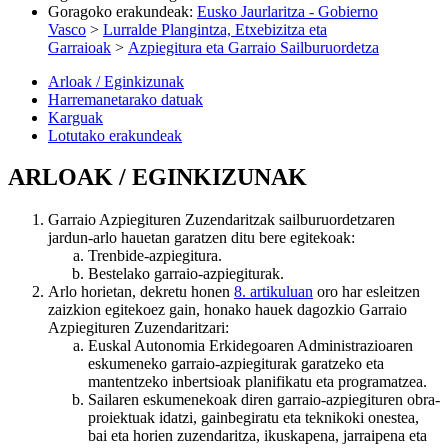
Goragoko erakundeak
:
Eusko Jaurlaritza - Gobierno
Vasco
>
Lurralde Plangintza, Etxebizitza eta
Garraioak
>
Azpiegitura eta Garraio Sailburuordetza
Arloak / Eginkizunak
Harremanetarako datuak
Karguak
Lotutako erakundeak
ARLOAK / EGINKIZUNAK
Garraio Azpiegituren Zuzendaritzak sailburuordetzaren
jardun-arlo hauetan garatzen ditu bere egitekoak:
Trenbide-azpiegitura.
Bestelako garraio-azpiegiturak.
Arlo horietan, dekretu honen
8. artikuluan
oro har esleitzen
zaizkion egitekoez gain, honako hauek dagozkio Garraio
Azpiegituren Zuzendaritzari:
Euskal Autonomia Erkidegoaren Administrazioaren
eskumeneko garraio-azpiegiturak garatzeko eta
mantentzeko inbertsioak planifikatu eta programatzea.
Sailaren eskumenekoak diren garraio-azpiegituren obra-
proiektuak idatzi, gainbegiratu eta teknikoki onestea,
bai eta horien zuzendaritza, ikuskapena, jarraipena eta