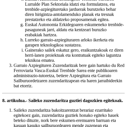
Lurralde Plan Sektoriala idatzi eta formulatzea, eta
trenbide-azpiegituretako jarduerak burutzeko behar
diren hirigintza-antolamenduko planak eta tresnak
prestatzeko eta aldatzeko proposamenak egitea.
Euskal Autonomia Erkidegoaren eskumeneko trenbide-
pasaguneak jarri, aldatu eta kentzeari buruzko
erabakiak hartzea.
Lurreko garraio-azpiegituraren arloko ikerketa eta
garapen teknologikoa sustatzea.
Gainerako sailek eskatuz gero, eraikuntzakoak ez diren
herri-lanen proiektuak eta kontratuak egiteko laguntza
teknikoa ematea.
Garraio Azpiegituren Zuzendaritzak bere gain hartuko du Red
Ferroviaria Vasca-Euskal Trenbide Sarea ente publikoaren
administrazio-tutoretza, betiere Azpiegitura eta Garraio
Sailburuordetzaren zuzendaritzapean eta haren jarraibideekin
bat etorriz.
8. artikulua.- Saileko zuzendaritza guztiei dagozkien egitekoak.
Saileko zuzendaritza bakoitzarentzat berariaz ezarritako
egitekoez gain, zuzendaritza guztiek honako egiteko hauek
beteko dituzte, nork bere eskumen-eremuaren barruan eta
kasuan kasuko sailburuordearen mende zuzenean eta