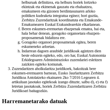
helburuak definitzea, eta helburu horiek lortzeko
ekintzak eta ekimenak gauzatu eta ebaluatzea,
emakumeen eta gizonen berdintasunaren arloko
politiken kudeaketa integratua eginez; hori guztia,
Zerbitzu Zuzendaritzak koordinatuta eta Emakunde-
Emakumearen Euskal Erakundearekin elkarlanean.
Beren eskumen-eremuetan ebazpenak ematea, bai eta,
hala behar denean, goragoko organoetara ebazpen-
proposamenak bidaltzea ere.
Goragoko organoei proposamenak egitea, beren
eskumeneko arloetan.
Indarrean dagoen araubide juridikoak agintzen dien
beste edozein egiteko, edo, oro har, Euskal Autonomia
Erkidegoaren Administrazioko zuzendariei esleitzen
zaizkien egiteko komunak.
Zuzendaritzen aholkularitza juridikoek, bakoitzak bere
eskumen-eremuaren barnean, Eusko Jaurlaritzaren Zerbitzu
Juridikoa Antolatzeko ekainaren 2ko 7/2016 Legearen 4.
artikuluan jasotako egitekoak izango dituzte, salbu d), e) eta f)
letretan jasotakoak, horiek Zerbitzu Zuzendaritzaren Zerbitzu
Juridikoari baitagozkio.
Harremanetarako datuak