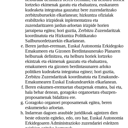
lortzeko ekimenak garatu eta ebaluatzea, euskararen
kudeaketa integratua gauzatuz bere zuzendaritzako
zerbitzuburuekin elkarlanean; hizkuntza ofizialak
erabiltzeko irizpideak inplementatzea eta
zuzendaritzaren jardun-arloetan irizpide horien
jarraipena egitea; hori guztia, Zerbitzu Zuzendaritzak
koordinatuta eta Hizkuntza Politikarako
Sailburuordetzarekin elkarlanean.
Beren jardun-eremuan, Euskal Autonomia Erkidegoko
Emakumeen eta Gizonen Berdintasunerako Planaren
helburuak definitzea, eta helburu horiek lortzeko
ekintzak eta ekimenak gauzatu eta ebaluatzea,
emakumeen eta gizonen berdintasunaren arloko
politiken kudeaketa integratua eginez; hori guztia,
Zerbitzu Zuzendaritzak koordinatuta eta Emakunde-
Emakumearen Euskal Erakundearekin elkarlanean.
Beren eskumen-eremuetan ebazpenak ematea, bai eta,
hala behar denean, goragoko organoetara ebazpen-
proposamenak bidaltzea ere.
Goragoko organoei proposamenak egitea, beren
eskumeneko arloetan.
Indarrean dagoen araubide juridikoak agintzen dien
beste edozein egiteko, edo, oro har, Euskal Autonomia
Erkidegoaren Administrazioko zuzendariei esleitzen