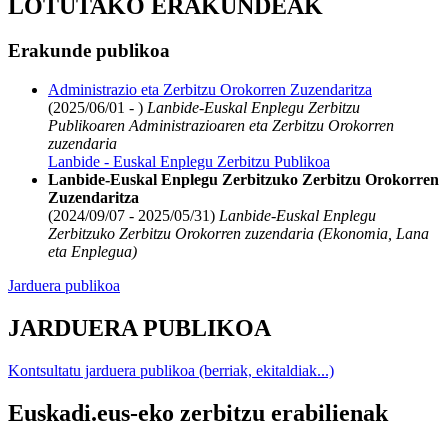
LOTUTAKO ERAKUNDEAK
Erakunde publikoa
Administrazio eta Zerbitzu Orokorren Zuzendaritza
(2025/06/01 - )
Lanbide-Euskal Enplegu Zerbitzu
Publikoaren Administrazioaren eta Zerbitzu Orokorren
zuzendaria
Lanbide - Euskal Enplegu Zerbitzu Publikoa
Lanbide-Euskal Enplegu Zerbitzuko Zerbitzu Orokorren
Zuzendaritza
(2024/09/07 - 2025/05/31)
Lanbide-Euskal Enplegu
Zerbitzuko Zerbitzu Orokorren zuzendaria (Ekonomia, Lana
eta Enplegua)
Jarduera publikoa
JARDUERA PUBLIKOA
Kontsultatu jarduera publikoa (berriak, ekitaldiak...)
Euskadi.eus-eko zerbitzu erabilienak