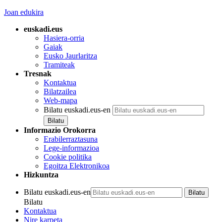
Joan edukira
euskadi.eus
Hasiera-orria
Gaiak
Eusko Jaurlaritza
Tramiteak
Tresnak
Kontaktua
Bilatzailea
Web-mapa
Bilatu euskadi.eus-en
Informazio Orokorra
Erabilerraztasuna
Lege-informazioa
Cookie politika
Egoitza Elektronikoa
Hizkuntza
Bilatu euskadi.eus-en
Bilatu
Kontaktua
Nire karpeta