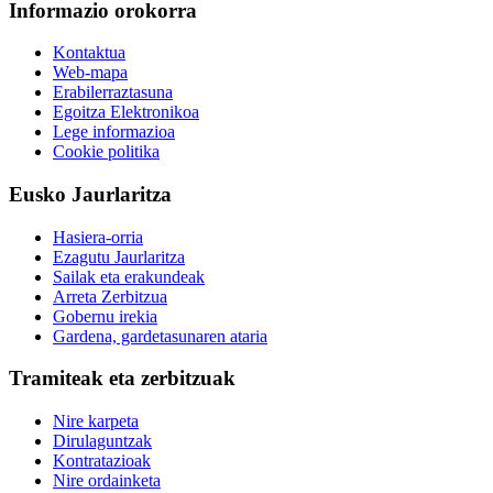
Informazio orokorra
Kontaktua
Web-mapa
Erabilerraztasuna
Egoitza Elektronikoa
Lege informazioa
Cookie politika
Eusko Jaurlaritza
Hasiera-orria
Ezagutu Jaurlaritza
Sailak eta erakundeak
Arreta Zerbitzua
Gobernu irekia
Gardena, gardetasunaren ataria
Tramiteak eta zerbitzuak
Nire karpeta
Dirulaguntzak
Kontratazioak
Nire ordainketa