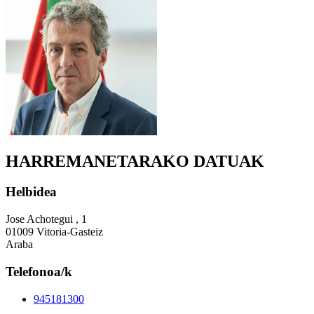
HARREMANETARAKO DATUAK
Helbidea
Jose Achotegui , 1
01009 Vitoria-Gasteiz
Araba
Telefonoa/k
945181300