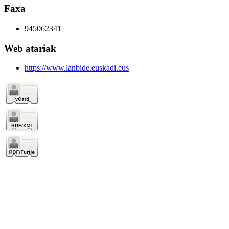
Faxa
945062341
Web atariak
https://www.lanbide.euskadi.eus