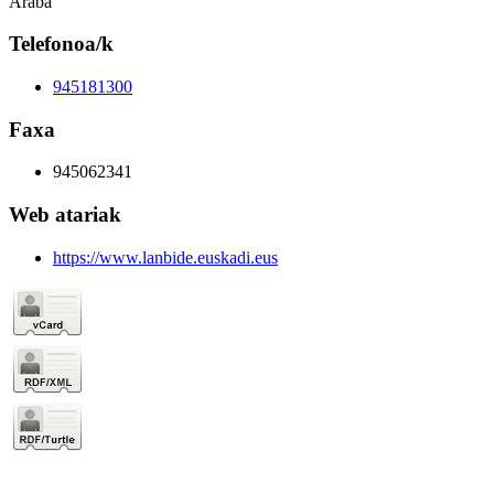
Araba
Telefonoa/k
945181300
Faxa
945062341
Web atariak
https://www.lanbide.euskadi.eus