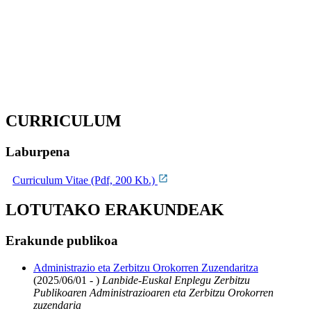
CURRICULUM
Laburpena
Curriculum Vitae (Pdf, 200 Kb.)
LOTUTAKO ERAKUNDEAK
Erakunde publikoa
Administrazio eta Zerbitzu Orokorren Zuzendaritza
(2025/06/01 - )
Lanbide-Euskal Enplegu Zerbitzu
Publikoaren Administrazioaren eta Zerbitzu Orokorren
zuzendaria