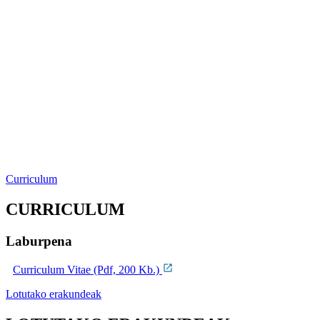
Curriculum
CURRICULUM
Laburpena
Curriculum Vitae (Pdf, 200 Kb.)
Lotutako erakundeak