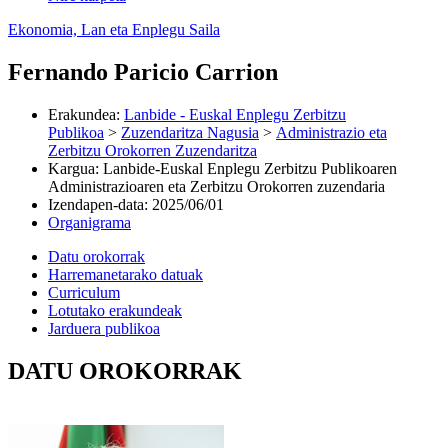
Ekonomia, Lan eta Enplegu Saila
Fernando Paricio Carrion
Erakundea
:
Lanbide - Euskal Enplegu Zerbitzu
Publikoa
>
Zuzendaritza Nagusia
>
Administrazio eta
Zerbitzu Orokorren Zuzendaritza
Kargua
:
Lanbide-Euskal Enplegu Zerbitzu Publikoaren
Administrazioaren eta Zerbitzu Orokorren zuzendaria
Izendapen-data
:
2025/06/01
Organigrama
Datu orokorrak
Harremanetarako datuak
Curriculum
Lotutako erakundeak
Jarduera publikoa
DATU OROKORRAK