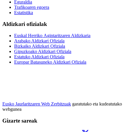
Eguraldia
Trafikoaren egoera
Estatistika
Aldizkari ofizialak
Euskal Herriko Agintaritzaren Aldizkaria
Arabako Aldizkari Ofiziala
Bizkaiko Aldizkari Ofiziala
Gipuzkoako Aldizkari Ofiziala
Estatuko Aldizkari Ofiziala
Europar Batasuneko Aldizkari Ofiziala
Eusko Jaurlaritzaren Web Zerbitzuak
garatutako eta kudeatutako
webgunea
Gizarte sareak