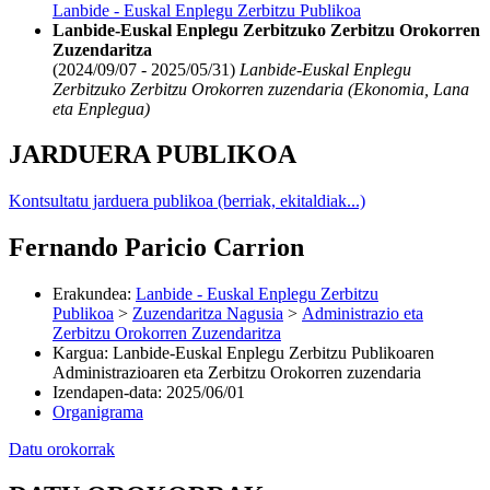
Lanbide - Euskal Enplegu Zerbitzu Publikoa
Lanbide-Euskal Enplegu Zerbitzuko Zerbitzu Orokorren
Zuzendaritza
(2024/09/07 - 2025/05/31)
Lanbide-Euskal Enplegu
Zerbitzuko Zerbitzu Orokorren zuzendaria (Ekonomia, Lana
eta Enplegua)
JARDUERA PUBLIKOA
Kontsultatu jarduera publikoa (berriak, ekitaldiak...)
Fernando Paricio Carrion
Erakundea
:
Lanbide - Euskal Enplegu Zerbitzu
Publikoa
>
Zuzendaritza Nagusia
>
Administrazio eta
Zerbitzu Orokorren Zuzendaritza
Kargua
:
Lanbide-Euskal Enplegu Zerbitzu Publikoaren
Administrazioaren eta Zerbitzu Orokorren zuzendaria
Izendapen-data
:
2025/06/01
Organigrama
Datu orokorrak