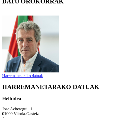
DATU OROKORRAK
Harremanetarako datuak
HARREMANETARAKO DATUAK
Helbidea
Jose Achotegui , 1
01009 Vitoria-Gasteiz