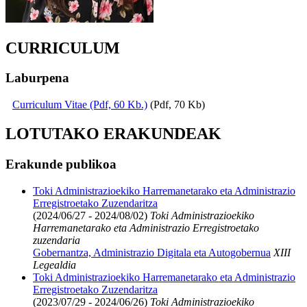
CURRICULUM
Laburpena
Curriculum Vitae (Pdf, 60 Kb.)
(Pdf, 70 Kb)
LOTUTAKO ERAKUNDEAK
Erakunde publikoa
Toki Administrazioekiko Harremanetarako eta Administrazio
Erregistroetako Zuzendaritza
(2024/06/27 - 2024/08/02)
Toki Administrazioekiko
Harremanetarako eta Administrazio Erregistroetako
zuzendaria
Gobernantza, Administrazio Digitala eta Autogobernua
XIII
Legealdia
Toki Administrazioekiko Harremanetarako eta Administrazio
Erregistroetako Zuzendaritza
(2023/07/29 - 2024/06/26)
Toki Administrazioekiko