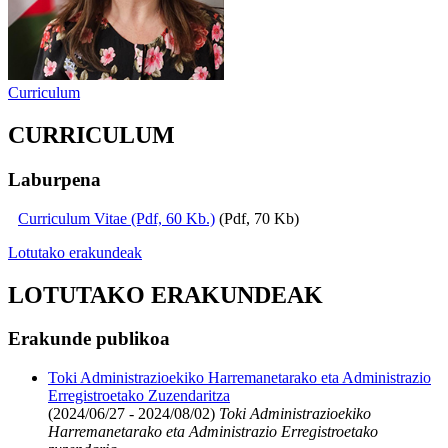
Curriculum
CURRICULUM
Laburpena
Curriculum Vitae (Pdf, 60 Kb.)
(Pdf, 70 Kb)
Lotutako erakundeak
LOTUTAKO ERAKUNDEAK
Erakunde publikoa
Toki Administrazioekiko Harremanetarako eta Administrazio
Erregistroetako Zuzendaritza
(2024/06/27 - 2024/08/02)
Toki Administrazioekiko
Harremanetarako eta Administrazio Erregistroetako