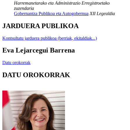
Harremanetarako eta Administrazio Erregistroetako
zuzendaria
Gobernantza Publikoa eta Autogobernua
XII Legealdia
JARDUERA PUBLIKOA
Kontsultatu jarduera publikoa (berriak, ekitaldiak...)
Eva Lejarcegui Barrena
Datu orokorrak
DATU OROKORRAK