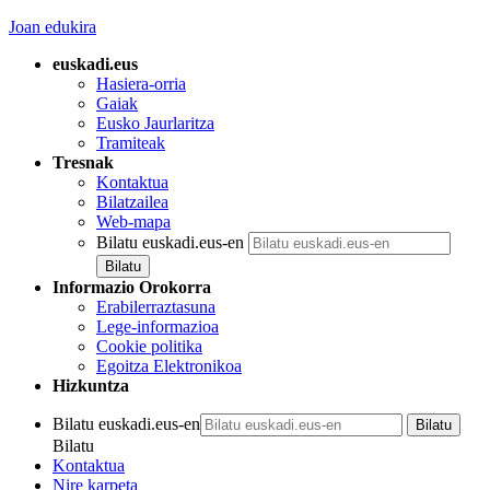
Joan edukira
euskadi.eus
Hasiera-orria
Gaiak
Eusko Jaurlaritza
Tramiteak
Tresnak
Kontaktua
Bilatzailea
Web-mapa
Bilatu euskadi.eus-en
Informazio Orokorra
Erabilerraztasuna
Lege-informazioa
Cookie politika
Egoitza Elektronikoa
Hizkuntza
Bilatu euskadi.eus-en
Bilatu
Kontaktua
Nire karpeta