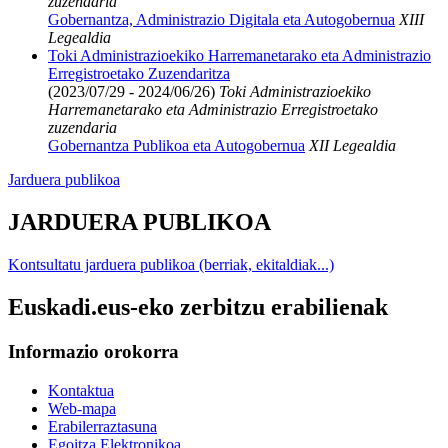
zuzendaria
Gobernantza, Administrazio Digitala eta Autogobernua
XIII
Legealdia
Toki Administrazioekiko Harremanetarako eta Administrazio
Erregistroetako Zuzendaritza
(2023/07/29 - 2024/06/26)
Toki Administrazioekiko
Harremanetarako eta Administrazio Erregistroetako
zuzendaria
Gobernantza Publikoa eta Autogobernua
XII Legealdia
Jarduera publikoa
JARDUERA PUBLIKOA
Kontsultatu jarduera publikoa (berriak, ekitaldiak...)
Euskadi.eus-eko zerbitzu erabilienak
Informazio orokorra
Kontaktua
Web-mapa
Erabilerraztasuna
Egoitza Elektronikoa