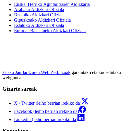
Euskal Herriko Agintaritzaren Aldizkaria
Arabako Aldizkari Ofiziala
Bizkaiko Aldizkari Ofiziala
Gipuzkoako Aldizkari Ofiziala
Estatuko Aldizkari Ofiziala
Europar Batasuneko Aldizkari Ofiziala
Eusko Jaurlaritzaren Web Zerbitzuak
garatutako eta kudeatutako
webgunea
Gizarte sareak
X - Twitter (leiho berrian irekiko da)
Facebook (leiho berrian irekiko da)
Linkedin (leiho berrian irekiko da)
Kontaktua