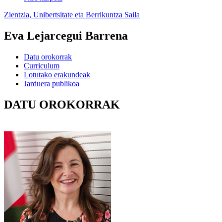
Zientzia, Unibertsitate eta Berrikuntza Saila
Eva Lejarcegui Barrena
Datu orokorrak
Curriculum
Lotutako erakundeak
Jarduera publikoa
DATU OROKORRAK