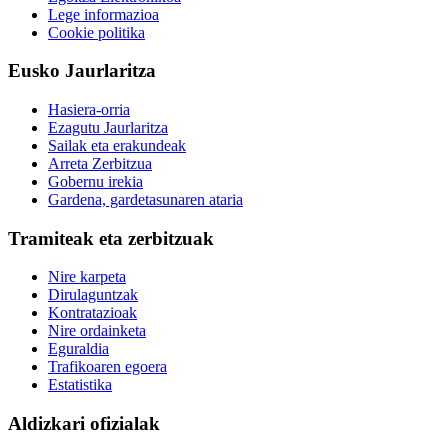
Lege informazioa
Cookie politika
Eusko Jaurlaritza
Hasiera-orria
Ezagutu Jaurlaritza
Sailak eta erakundeak
Arreta Zerbitzua
Gobernu irekia
Gardena, gardetasunaren ataria
Tramiteak eta zerbitzuak
Nire karpeta
Dirulaguntzak
Kontratazioak
Nire ordainketa
Eguraldia
Trafikoaren egoera
Estatistika
Aldizkari ofizialak