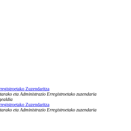
registroetako Zuzendaritza
arako eta Administrazio Erregistroetako zuzendaria
gealdia
registroetako Zuzendaritza
arako eta Administrazio Erregistroetako zuzendaria