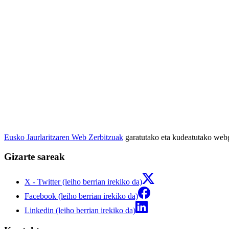
Eusko Jaurlaritzaren Web Zerbitzuak
garatutako eta kudeatutako we
Gizarte sareak
X - Twitter (leiho berrian irekiko da)
Facebook (leiho berrian irekiko da)
Linkedin (leiho berrian irekiko da)