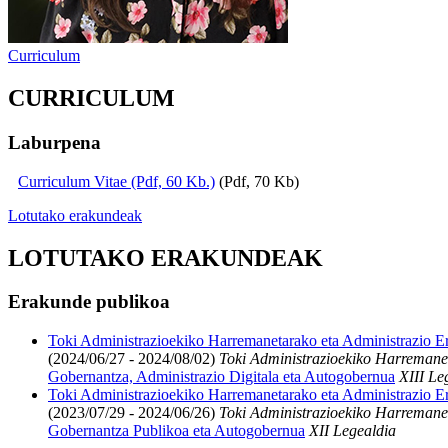
Curriculum
CURRICULUM
Laburpena
Curriculum Vitae (Pdf, 60 Kb.)
(Pdf, 70 Kb)
Lotutako erakundeak
LOTUTAKO ERAKUNDEAK
Erakunde publikoa
Toki Administrazioekiko Harremanetarako eta Administrazio Er
(2024/06/27 - 2024/08/02)
Toki Administrazioekiko Harremanet
Gobernantza, Administrazio Digitala eta Autogobernua
XIII Le
Toki Administrazioekiko Harremanetarako eta Administrazio Er
(2023/07/29 - 2024/06/26)
Toki Administrazioekiko Harremanet
Gobernantza Publikoa eta Autogobernua
XII Legealdia