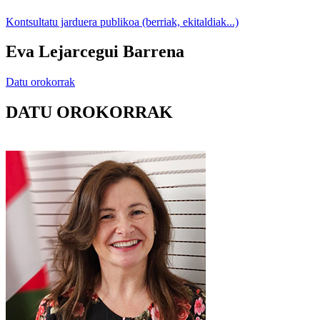
Kontsultatu jarduera publikoa (berriak, ekitaldiak...)
Eva Lejarcegui Barrena
Datu orokorrak
DATU OROKORRAK