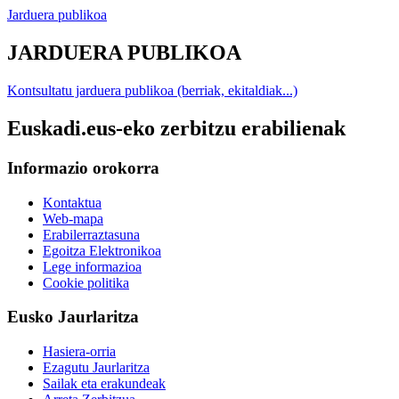
Jarduera publikoa
JARDUERA PUBLIKOA
Kontsultatu jarduera publikoa (berriak, ekitaldiak...)
Euskadi.eus-eko zerbitzu erabilienak
Informazio orokorra
Kontaktua
Web-mapa
Erabilerraztasuna
Egoitza Elektronikoa
Lege informazioa
Cookie politika
Eusko Jaurlaritza
Hasiera-orria
Ezagutu Jaurlaritza
Sailak eta erakundeak