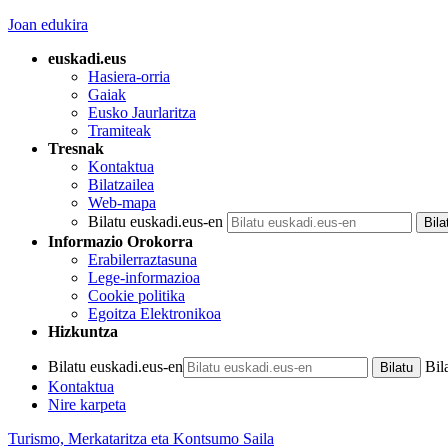
Joan edukira
euskadi.eus
Hasiera-orria
Gaiak
Eusko Jaurlaritza
Tramiteak
Tresnak
Kontaktua
Bilatzailea
Web-mapa
Bilatu euskadi.eus-en
Informazio Orokorra
Erabilerraztasuna
Lege-informazioa
Cookie politika
Egoitza Elektronikoa
Hizkuntza
Bilatu euskadi.eus-en
Bil
Kontaktua
Nire karpeta
Turismo, Merkataritza eta Kontsumo Saila