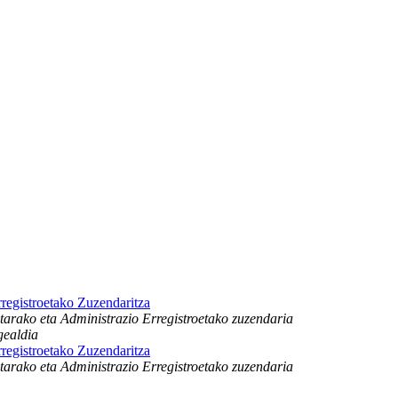
registroetako Zuzendaritza
arako eta Administrazio Erregistroetako zuzendaria
gealdia
registroetako Zuzendaritza
arako eta Administrazio Erregistroetako zuzendaria