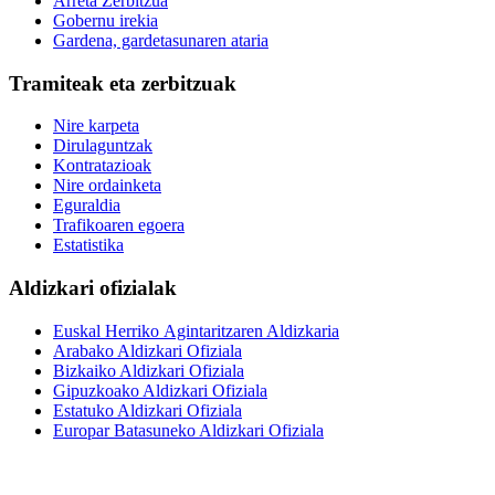
Arreta Zerbitzua
Gobernu irekia
Gardena, gardetasunaren ataria
Tramiteak eta zerbitzuak
Nire karpeta
Dirulaguntzak
Kontratazioak
Nire ordainketa
Eguraldia
Trafikoaren egoera
Estatistika
Aldizkari ofizialak
Euskal Herriko Agintaritzaren Aldizkaria
Arabako Aldizkari Ofiziala
Bizkaiko Aldizkari Ofiziala
Gipuzkoako Aldizkari Ofiziala
Estatuko Aldizkari Ofiziala
Europar Batasuneko Aldizkari Ofiziala