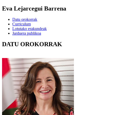
Eva Lejarcegui Barrena
Datu orokorrak
Curriculum
Lotutako erakundeak
Jarduera publikoa
DATU OROKORRAK