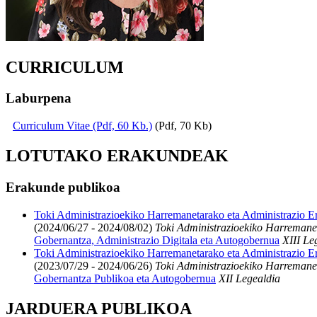
CURRICULUM
Laburpena
Curriculum Vitae (Pdf, 60 Kb.)
(Pdf, 70 Kb)
LOTUTAKO ERAKUNDEAK
Erakunde publikoa
Toki Administrazioekiko Harremanetarako eta Administrazio Er
(2024/06/27 - 2024/08/02)
Toki Administrazioekiko Harremanet
Gobernantza, Administrazio Digitala eta Autogobernua
XIII Le
Toki Administrazioekiko Harremanetarako eta Administrazio Er
(2023/07/29 - 2024/06/26)
Toki Administrazioekiko Harremanet
Gobernantza Publikoa eta Autogobernua
XII Legealdia
JARDUERA PUBLIKOA