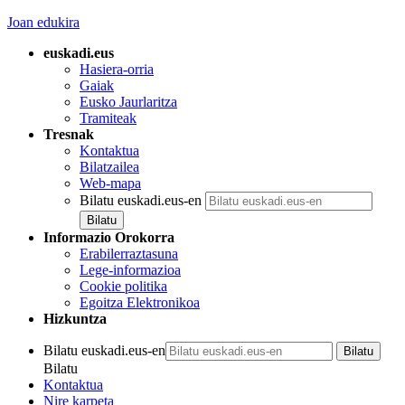
Joan edukira
euskadi.eus
Hasiera-orria
Gaiak
Eusko Jaurlaritza
Tramiteak
Tresnak
Kontaktua
Bilatzailea
Web-mapa
Bilatu euskadi.eus-en
Informazio Orokorra
Erabilerraztasuna
Lege-informazioa
Cookie politika
Egoitza Elektronikoa
Hizkuntza
Bilatu euskadi.eus-en
Bilatu
Kontaktua
Nire karpeta