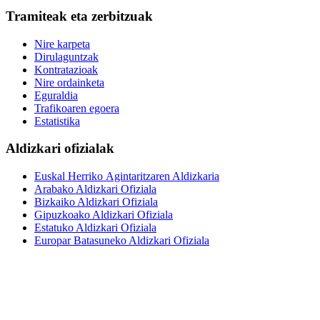
Tramiteak eta zerbitzuak
Nire karpeta
Dirulaguntzak
Kontratazioak
Nire ordainketa
Eguraldia
Trafikoaren egoera
Estatistika
Aldizkari ofizialak
Euskal Herriko Agintaritzaren Aldizkaria
Arabako Aldizkari Ofiziala
Bizkaiko Aldizkari Ofiziala
Gipuzkoako Aldizkari Ofiziala
Estatuko Aldizkari Ofiziala
Europar Batasuneko Aldizkari Ofiziala