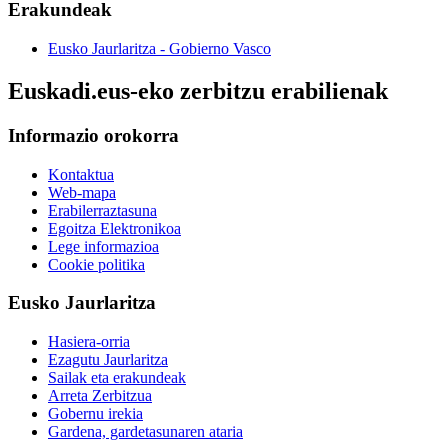
Erakundeak
Eusko Jaurlaritza - Gobierno Vasco
Euskadi.eus-eko zerbitzu erabilienak
Informazio orokorra
Kontaktua
Web-mapa
Erabilerraztasuna
Egoitza Elektronikoa
Lege informazioa
Cookie politika
Eusko Jaurlaritza
Hasiera-orria
Ezagutu Jaurlaritza
Sailak eta erakundeak
Arreta Zerbitzua
Gobernu irekia
Gardena, gardetasunaren ataria