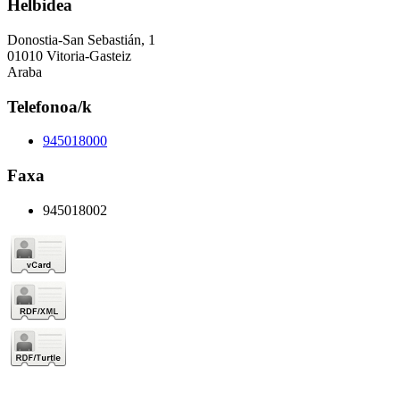
Helbidea
Donostia-San Sebastián, 1
01010 Vitoria-Gasteiz
Araba
Telefonoa/k
945018000
Faxa
945018002