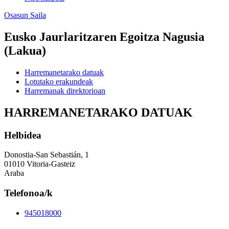
Osasun Saila
Eusko Jaurlaritzaren Egoitza Nagusia
(Lakua)
Harremanetarako datuak
Lotutako erakundeak
Harremanak direktorioan
HARREMANETARAKO DATUAK
Helbidea
Donostia-San Sebastián, 1
01010 Vitoria-Gasteiz
Araba
Telefonoa/k
945018000