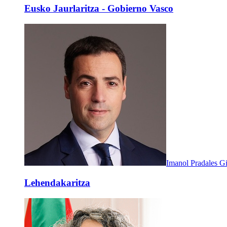
Eusko Jaurlaritza - Gobierno Vasco
Imanol Pradales Gi
Lehendakaritza