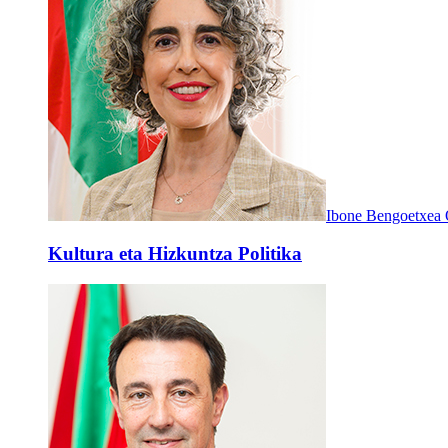
Ibone Bengoetxea 
Kultura eta Hizkuntza Politika