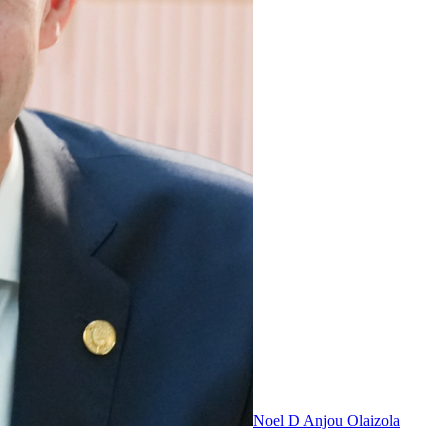
Noel D Anjou Olaizola