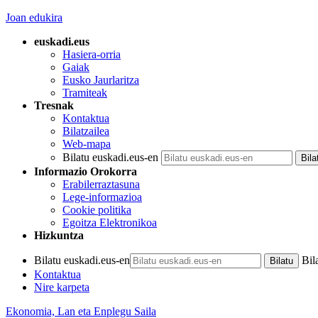
Joan edukira
euskadi.eus
Hasiera-orria
Gaiak
Eusko Jaurlaritza
Tramiteak
Tresnak
Kontaktua
Bilatzailea
Web-mapa
Bilatu euskadi.eus-en
Informazio Orokorra
Erabilerraztasuna
Lege-informazioa
Cookie politika
Egoitza Elektronikoa
Hizkuntza
Bilatu euskadi.eus-en
Bil
Kontaktua
Nire karpeta
Ekonomia, Lan eta Enplegu Saila