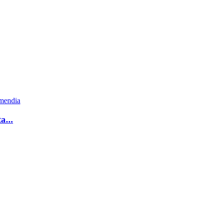
emendia
a...