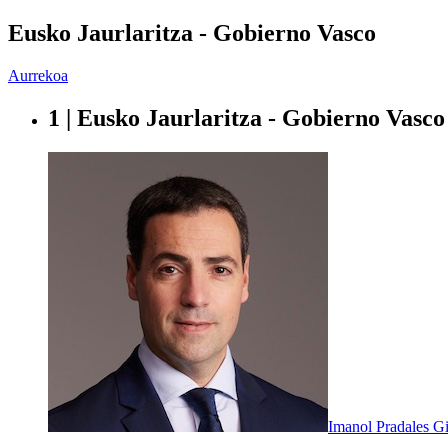
Eusko Jaurlaritza - Gobierno Vasco
Aurrekoa
1 | Eusko Jaurlaritza - Gobierno Vasco
Imanol Pradales Gi