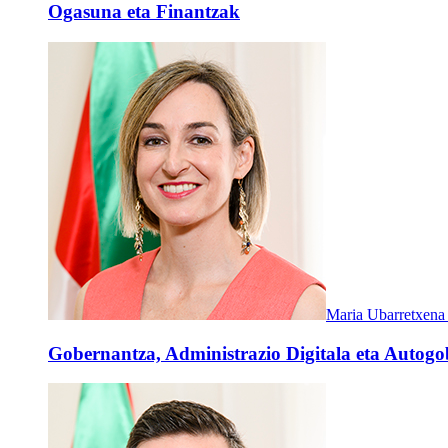
Ogasuna eta Finantzak
Maria Ubarretxena
Gobernantza, Administrazio Digitala eta Autogob