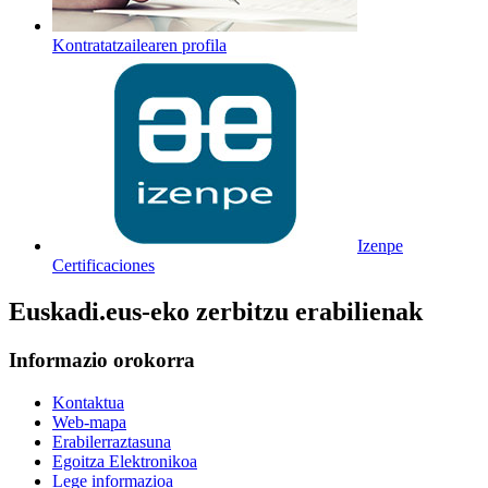
Kontratatzailearen profila
Izenpe
Certificaciones
Euskadi.eus-eko zerbitzu erabilienak
Informazio orokorra
Kontaktua
Web-mapa
Erabilerraztasuna
Egoitza Elektronikoa
Lege informazioa