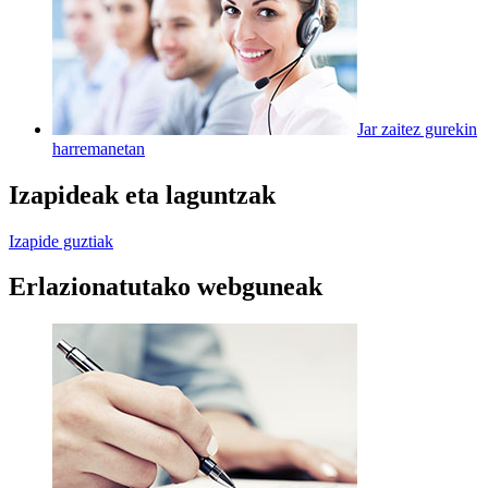
Jar zaitez gurekin
harremanetan
Izapideak eta laguntzak
Izapide guztiak
Erlazionatutako webguneak