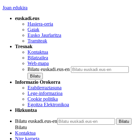
Joan edukira
euskadi.eus
Hasiera-orria
Gaiak
Eusko Jaurlaritza
Tramiteak
Tresnak
Kontaktua
Bilatzailea
Web-mapa
Bilatu euskadi.eus-en
Informazio Orokorra
Erabilerraztasuna
Lege-informazioa
Cookie politika
Egoitza Elektronikoa
Hizkuntza
Bilatu euskadi.eus-en
Bilatu
Kontaktua
Nire karpeta