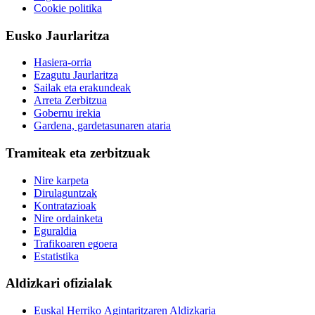
Cookie politika
Eusko Jaurlaritza
Hasiera-orria
Ezagutu Jaurlaritza
Sailak eta erakundeak
Arreta Zerbitzua
Gobernu irekia
Gardena, gardetasunaren ataria
Tramiteak eta zerbitzuak
Nire karpeta
Dirulaguntzak
Kontratazioak
Nire ordainketa
Eguraldia
Trafikoaren egoera
Estatistika
Aldizkari ofizialak
Euskal Herriko Agintaritzaren Aldizkaria