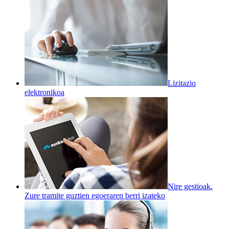
Lizitazio
elektronikoa
Nire gestioak.
Zure tramite guztien egoeraren berri izateko