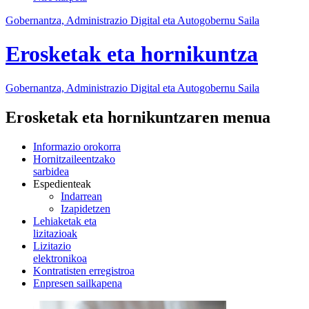
Gobernantza, Administrazio Digital eta Autogobernu Saila
Erosketak eta hornikuntza
Gobernantza, Administrazio Digital eta Autogobernu
Saila
Erosketak eta hornikuntzaren menua
Informazio orokorra
Hornitzaileentzako
sarbidea
Espedienteak
Indarrean
Izapidetzen
Lehiaketak eta
lizitazioak
Lizitazio
elektronikoa
Kontratisten erregistroa
Enpresen sailkapena