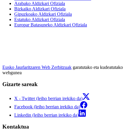
Arabako Aldizkari Ofiziala
Bizkaiko Aldizkari Ofiziala
Gipuzkoako Aldizkari Ofiziala
Estatuko Aldizkari Ofiziala
Europar Batasuneko Aldizkari Ofiziala
Eusko Jaurlaritzaren Web Zerbitzuak
garatutako eta kudeatutako
webgunea
Gizarte sareak
X - Twitter (leiho berrian irekiko da)
Facebook (leiho berrian irekiko da)
Linkedin (leiho berrian irekiko da)
Kontaktua