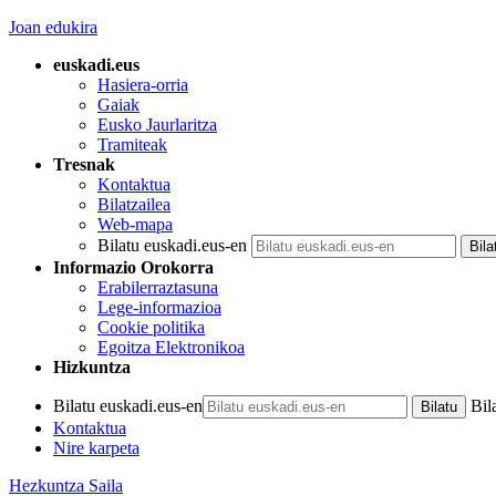
Joan edukira
euskadi.eus
Hasiera-orria
Gaiak
Eusko Jaurlaritza
Tramiteak
Tresnak
Kontaktua
Bilatzailea
Web-mapa
Bilatu euskadi.eus-en
Informazio Orokorra
Erabilerraztasuna
Lege-informazioa
Cookie politika
Egoitza Elektronikoa
Hizkuntza
Bilatu euskadi.eus-en
Bil
Kontaktua
Nire karpeta
Hezkuntza Saila