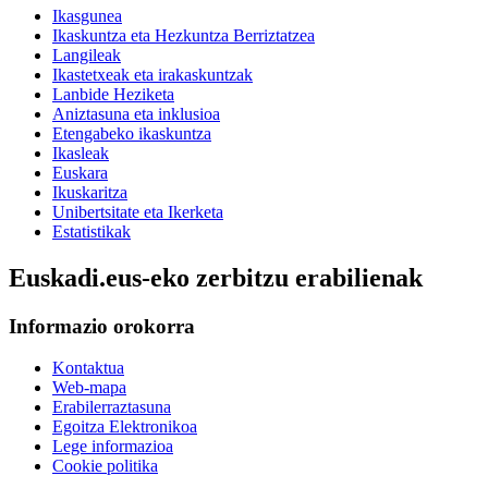
Ikasgunea
Ikaskuntza eta Hezkuntza Berriztatzea
Langileak
Ikastetxeak eta irakaskuntzak
Lanbide Heziketa
Aniztasuna eta inklusioa
Etengabeko ikaskuntza
Ikasleak
Euskara
Ikuskaritza
Unibertsitate eta Ikerketa
Estatistikak
Euskadi.eus-eko zerbitzu erabilienak
Informazio orokorra
Kontaktua
Web-mapa
Erabilerraztasuna
Egoitza Elektronikoa
Lege informazioa
Cookie politika