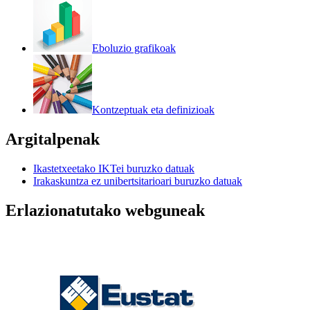
Eboluzio grafikoak
Kontzeptuak eta definizioak
Argitalpenak
Ikastetxeetako IKTei buruzko datuak
Irakaskuntza ez unibertsitarioari buruzko datuak
Erlazionatutako webguneak