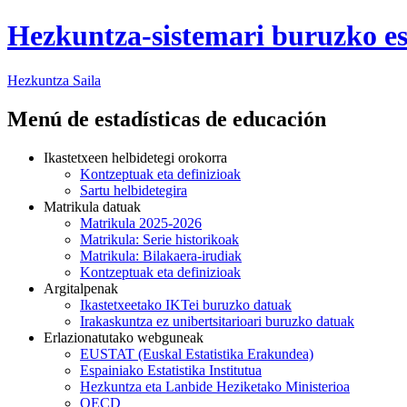
Hezkuntza-sistemari buruzko es
Hezkuntza
Saila
Menú de estadísticas de educación
Ikastetxeen helbidetegi orokorra
Kontzeptuak eta definizioak
Sartu helbidetegira
Matrikula datuak
Matrikula 2025-2026
Matrikula: Serie historikoak
Matrikula: Bilakaera-irudiak
Kontzeptuak eta definizioak
Argitalpenak
Ikastetxeetako IKTei buruzko datuak
Irakaskuntza ez unibertsitarioari buruzko datuak
Erlazionatutako webguneak
EUSTAT (Euskal Estatistika Erakundea)
Espainiako Estatistika Institutua
Hezkuntza eta Lanbide Heziketako Ministerioa
OECD