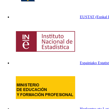
EUSTAT (Euskal Es
Espainiako Estatist
Hezkuntza eta Lan