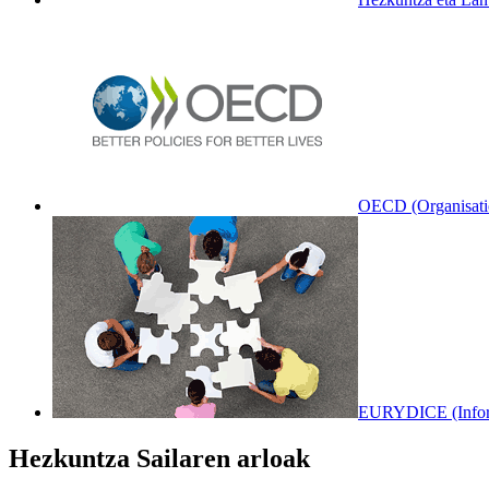
OECD (Organisatio
EURYDICE (Informa
Hezkuntza Sailaren arloak