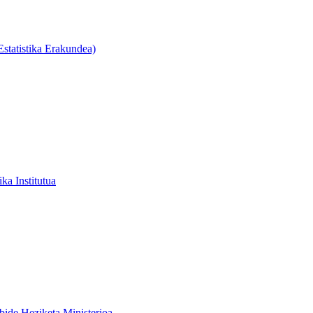
tatistika Erakundea)
ika Institutua
bide Heziketa Ministerioa