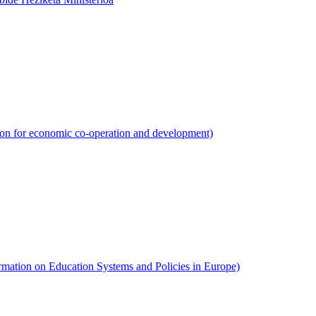
n for economic co-operation and development)
tion on Education Systems and Policies in Europe)