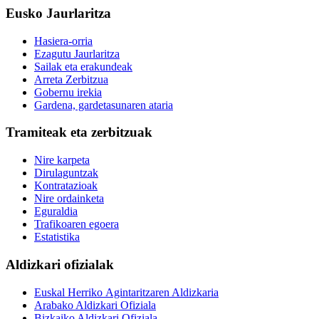
Eusko Jaurlaritza
Hasiera-orria
Ezagutu Jaurlaritza
Sailak eta erakundeak
Arreta Zerbitzua
Gobernu irekia
Gardena, gardetasunaren ataria
Tramiteak eta zerbitzuak
Nire karpeta
Dirulaguntzak
Kontratazioak
Nire ordainketa
Eguraldia
Trafikoaren egoera
Estatistika
Aldizkari ofizialak
Euskal Herriko Agintaritzaren Aldizkaria
Arabako Aldizkari Ofiziala
Bizkaiko Aldizkari Ofiziala