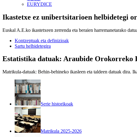
EURYDICE
Ikastetxe ez unibertsitarioen helbidetegi 
Euskal A.E.ko ikastetxeen zerrenda eta beraien harremanetarako datuak
Kontzeptuak eta definizioak
Sartu helbidetegira
Estatistika datuak: Araubide Orokorreko 
Matrikula-datuak: Behin-behineko ikasleen eta taldeen datuak dira. Ika
Serie historikoak
Matrikula 2025-2026