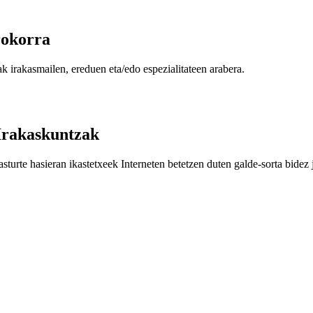
orokorra
 irakasmailen, ereduen eta/edo espezialitateen arabera.
Irakaskuntzak
sturte hasieran ikastetxeek Interneten betetzen duten galde-sorta bidez 