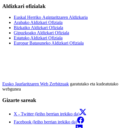
Aldizkari ofizialak
Euskal Herriko Agintaritzaren Aldizkaria
Arabako Aldizkari Ofiziala
Bizkaiko Aldizkari Ofiziala
Gipuzkoako Aldizkari Ofiziala
Estatuko Aldizkari Ofiziala
Europar Batasuneko Aldizkari Ofiziala
Eusko Jaurlaritzaren Web Zerbitzuak
garatutako eta kudeatutako
webgunea
Gizarte sareak
X - Twitter (leiho berrian irekiko da)
Facebook (leiho berrian irekiko da)