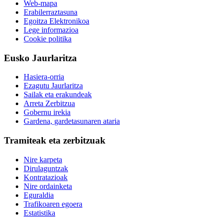
Web-mapa
Erabilerraztasuna
Egoitza Elektronikoa
Lege informazioa
Cookie politika
Eusko Jaurlaritza
Hasiera-orria
Ezagutu Jaurlaritza
Sailak eta erakundeak
Arreta Zerbitzua
Gobernu irekia
Gardena, gardetasunaren ataria
Tramiteak eta zerbitzuak
Nire karpeta
Dirulaguntzak
Kontratazioak
Nire ordainketa
Eguraldia
Trafikoaren egoera
Estatistika