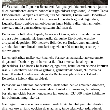
ETSk amaitu du Topoaren Bentaberri-Antigua geltokia etorkizunean jasoko
duen haitzuloaren aurrera-hondeaketa (goialdeari dagokiona). Arantxa Tapia
Ekonomiaren Garapen eta Azpiegitura Sailburuak, Eneko Goia Donostiako
Alkateak eta Markel Olano Gipuzkoako Diputatu Nagusiak lagunduta,
Lugaritz-Easo trenbide saihesbidearen lanak bisitatu ditu, eta lan horien
exekuzio maila garrantzitsua egiaztatu ahal izan du.
Bentaberrira heltzeko, Tapiak, Goiak eta Olanok, obra zuzendaritzaren
ardura duten ingeniariek lagundurik, Zarauzko Etorbideko erasoko
arrapalari dagozkion 400 metroko ibilbidea eta Euskotrenen unitateek
zirkulatuko duten lineako tunelari dagozkien 400 metro inguruak egin
dituzte oinez.
Lanen egikaritze mailak etorkizuneko formak antzemateko aukera ematen
du jadanik. Denbora gutxi barru hasiko dira destroza lanak egiten
(behealdea). Lan horiek bi fasetan egingo dira, haitzuloaren sekzioa kontuan
izanik. Bentaberri Antiguako geltokia, gainerakoak bezala, 97 metro da
luze, 50 metroko sakoneran dago eta Bentaberri plazatik eta Xalbador
Bertsolaria kaletik ditu sarbideak.
Bentaberriko haitzuloa hondeatzeko lanak behin betiko amaitzen direnean,
17.700 metro kubiko lur aterako dira. Zenbaki orokorretan, bi tarteen,
bertako geltokiak barne, hondeaketa lan osoetan, 337.000 metro kubikoko
lur bolumena mugituko da.
Gaur egun, trenbide saihesbidearen lanak hiriko hainbat puntutan ikusten
dira, eta oso erritmo egokian doaz aurrera, talde teknikoko arduradunek