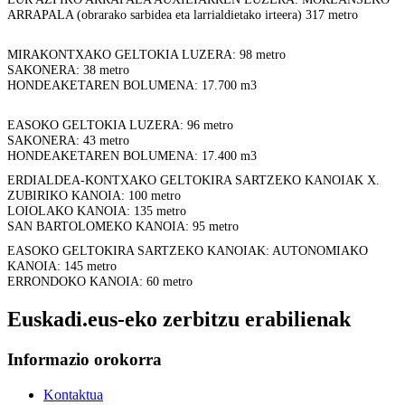
ARRAPALA (obrarako sarbidea eta larrialdietako irteera) 317 metro
MIRAKONTXAKO GELTOKIA LUZERA: 98 metro
SAKONERA: 38 metro
HONDEAKETAREN BOLUMENA: 17.700 m3
EASOKO GELTOKIA LUZERA: 96 metro
SAKONERA: 43 metro
HONDEAKETAREN BOLUMENA: 17.400 m3
ERDIALDEA-KONTXAKO GELTOKIRA SARTZEKO KANOIAK X.
ZUBIRIKO KANOIA: 100 metro
LOIOLAKO KANOIA: 135 metro
SAN BARTOLOMEKO KANOIA: 95 metro
EASOKO GELTOKIRA SARTZEKO KANOIAK: AUTONOMIAKO
KANOIA: 145 metro
ERRONDOKO KANOIA: 60 metro
Euskadi.eus-eko zerbitzu erabilienak
Informazio orokorra
Kontaktua