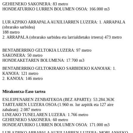
GEHIENEKO SAKONERA: 83 metro
HONDEATURIKO LURREN BOLUMEN OSOA: 166.000 m3
LUR AZPIKO ARRAPALA AUXILIARREN LUZERA: 1. ARRAPALA
(obrarako sarbidea)
188 metro
2. ARRAPALA (obrarako sarbidea eta larrialdietako irteera) 473 metro
BENTABERRIKO GELTOKIA LUZERA: 97 metro
SAKONERA: 50 metro
HONDEAKETAREN BOLUMENA: 17.700 m3
BENTABERRIKO GELTOKIRAKO SARBIDEKO KANOIAK: 1.
KANOIA: 121 metro
2. KANOIA: 146 metro
Mirakontxa-Easo tartea
ESLEIPENAREN ZENBATEKOA (BEZ APARTE): 53.284.363€
TARTEAREN LUZERA OSOA (1.960 m. lur azpitik eta 127 aire
zabalean): 2.087 metro
LINEAKO TUNELAREN LUZERA: 1.766 metro
GEHIENEKO SAKONERA: 60 metro
HONDEATURIKO LURREN BOLUMEN OSOA: 171.000 m3
LUR AZPIKO ARRAPALA AUXILIARREN LUZERA: MORLANSEKO