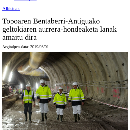
Albisteak
Topoaren Bentaberri-Antiguako
geltokiaren aurrera-hondeaketa lanak
amaitu dira
Argitalpen-data:
2019/03/01