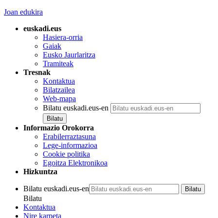
Joan edukira
euskadi.eus
Hasiera-orria
Gaiak
Eusko Jaurlaritza
Tramiteak
Tresnak
Kontaktua
Bilatzailea
Web-mapa
Bilatu euskadi.eus-en
Informazio Orokorra
Erabilerraztasuna
Lege-informazioa
Cookie politika
Egoitza Elektronikoa
Hizkuntza
Bilatu euskadi.eus-en
Bilatu
Kontaktua
Nire karpeta