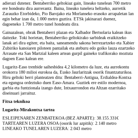
adierazi dutenez. Bentaberriko geltokiaz gain, lineako tunelean 700 metro
ere hondeatu dira aurrerantz. Baina, lineako tunelera heltzeko, aurretik
Zarauzko Etorbideko, Pio Barojako eta Morlanseko erasoko arrapaletan lan
egin behar izan da, 1.000 metro guztira. ETSk jakinarazi duenez,
dagoeneko 1.700 metro tunel hondeatu dira.
Gainazalean, obrak Bentaberri plazan eta Xalbador Bertsolaria kalean ikus
daitezke. Toki horietan, Bentaberriko geltokirako sarbideak eraikitzeko
lanak ari dira egiten; eta baita, saneamendu sakona berrezartzeko eta Xabier
Zubiriko kanoiaren piloteen pantailak eta ateburu edo goiko lauza ezartzeko
Arrasate eta San Martzial kaleen artean gurpil gaineko trafikorako moztuta
dagoen Easo kalean ere.
Lugaritz-Easo trenbide saihesbidea 4,2 kilometro da luze, eta aurrekontu
orokorra 180 milioi eurokoa da, Eusko Jaurlaritzak osorik finantzaturikoa.
Hiru geltoki berri planteatzen ditu: Bentaberri-Antigua, Erdialdea-Kontxa
eta egungoa ordeztuko duen Easo-Amara. Guztiek ere estilo modernoa,
garbia eta funtzionala izango dute, Intxaurrondon eta Altzan ezarritako
diseinuari jarraituz.
Fitxa teknikoa
Lugaritz-Mirakontxa tartea
ESLEIPENAREN ZENBATEKOA (BEZ APARTE): 38.155.331€
TARTEAREN LUZERA OSOA (osorik lur azpitik): 2.140 metro
LINEAKO TUNELAREN LUZERA: 2.043 metro