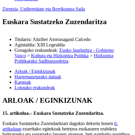
Zientzia, Unibertsitate eta Berrikuntza Saila
Euskara Sustatzeko Zuzendaritza
Titularra
:
Aitziber Atorrasagasti Calcedo
Agintaldia
:
XIII Legealdia
Goragoko erakundeak
:
Eusko Jaurlaritza - Gobierno
Vasco
>
Kultura eta Hizkuntza Politika
>
Hizkuntza
Politikarako Sailburuordetza
Arloak / Eginkizunak
Harremanetarako datuak
Karguak
Lotutako erakundeak
ARLOAK / EGINKIZUNAK
15. artikulua.– Euskara Sustatzeko Zuzendaritza.
Euskara Sustatzeko Zuzendaritzari dagokio dekretu honen
6.
artikuluan
ezarritako egitekoak betetzea euskararen erabilera
bultzatzeko eta sustatzeko lanaren alorrean, beti gainbalio positiboa