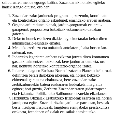
sailburuaren mende egongo baitira. Zuzendariek honako egiteko
hauek izango dituzte, oro har:
Zuzendaritzako jarduerak programatu, zuzendu, koordinatu
eta kontrolatzea organo eskudunek emandako arauen arabera.
Organo arduradunei planak, jardun-programak eta arau-
garapenak proposatzea bakoitzak eskumeneko dauzkan
gaietan.
Dekretu honek esleitzen dizkien egitekoetarako behar diren
administrazio-egintzak ematea.
Mendeko zerbitzu eta unitateak antolatzea, baita horien lan-
sistemak ere.
Indarreko legeriaren arabera txikitzat jotzen diren kontratuen
gastuak baimentzea, bakoitzak bere jardun-arloan, eta, oro
har, kontratu horietako kontratazio-organoa izatea.
Indarrean dagoen Euskara Normalizatzeko Planeko helburuak
definitzea berari dagokion alorrean, eta horiek lortzeko
ekimenak garatu eta ebaluatzea, bere zuzendaritzako
zerbitzuburuekin batera euskararen kudeaketa integratua
eginez; hori guztia, Zerbitzu Zuzendaritzaren gidaritzapean
eta Hizkuntza Politikarako Sailburuordetzarekin elkarlanean.
Hizkuntza Ofizialak Erabiltzeko Irizpideak ezartzea eta horien
jarraipena egitea Zuzendaritzako jardun-esparruetan, besteak
beste: itzulpen-irizpideak, langileen etengabeko prestakuntza
orokorra, izendapen ofizialak eta sailak antolatutako