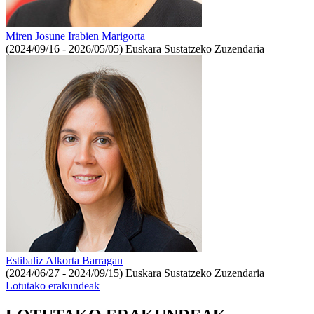
Miren Josune Irabien Marigorta
(2024/09/16 - 2026/05/05)
Euskara Sustatzeko Zuzendaria
Estibaliz Alkorta Barragan
(2024/06/27 - 2024/09/15)
Euskara Sustatzeko Zuzendaria
Lotutako erakundeak