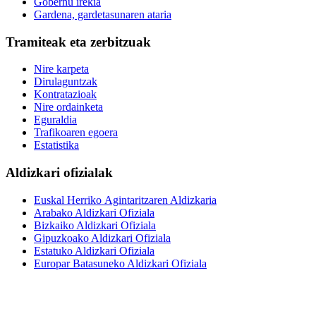
Gobernu irekia
Gardena, gardetasunaren ataria
Tramiteak eta zerbitzuak
Nire karpeta
Dirulaguntzak
Kontratazioak
Nire ordainketa
Eguraldia
Trafikoaren egoera
Estatistika
Aldizkari ofizialak
Euskal Herriko Agintaritzaren Aldizkaria
Arabako Aldizkari Ofiziala
Bizkaiko Aldizkari Ofiziala
Gipuzkoako Aldizkari Ofiziala
Estatuko Aldizkari Ofiziala
Europar Batasuneko Aldizkari Ofiziala