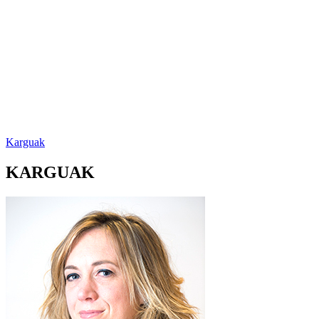
Karguak
KARGUAK