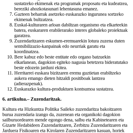
sustatzeko ekimenak eta programak proposatu eta kudeatzea,
bereziki ahozkotasunari lehentasuna emanez.
Gazteen beharrak asetzeko euskarazko ingurunea sortzeko
ekimenak bultzatzea.
Euskal-kulturaren arloan dabiltzan organismo eta elkarteekin
batera, euskararen erabilerarako interes globaleko proiektuak
garatzea.
Zuzendaritzaren eskumen-eremuarekin lotura zuzena duten
sentsibilizazio-kanpainak edo neurriak garatu eta
koordinatzea.
Bere kabuz edo beste entitate edo organo batzuekin
elkarlanean, dagokion egiteko nagusia betetzera bideratutako
beste edozein jarduni ekitea.
Herritarrei euskara bizitzaren eremu guztietan erabiltzeko
aukera emango dieten hitzaldi positiboak lantzea
(adierazpenak).
Euskarazko kultura-produktuen kontsumoa sustatzea.
6. artikulua.– Zuzendaritzak.
Kultura eta Hizkuntza Politika Saileko zuzendaritza bakoitzaren
burua zuzendaria izango da, zuzenean eta organikoki dagokion
sailburuordearen mende egongo dena, salbu eta Kabinetearen eta
Gizarte Hedabideen Zuzendaritzaren, Zerbitzu Zuzendaritzaren eta
Jarduera Fisikoaren eta Kirolaren Zuzendaritzaren kasuan, horiek