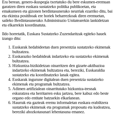
Era berean, genero-ikuspegia txertatuko du bere eskumen-eremuan
garatzen diren euskara sustatzeko politika publikoetan, eta
emakumeen eta gizonen berdintasunerako neurriak ezarriko ditu, bai
eta ekintza positiboak ere horiek beharrezkoak diren eremuetan,
saileko Berdintasunerako Administrazio Unitatearekin lankidetzan
eta elkarrekin koordinatuta.
Ildo horretatik, Euskara Sustatzeko Zuzendaritzak egiteko hauek
izango ditu:
Euskarak hedabideetan duen presentzia sustatzeko ekimenak
bultzatzea.
Euskarazko hedabideak indartzeko eta sustatzeko ekimenak
bultzatzea.
Hizkuntza-bizikidetzan oinarritzen den gizarte-aktibazioa
indartzeko ekimenak bultzatzea eta, bereziki, Euskaraldia
sustatzeko eta koordinatzeko lanak egitea.
Euskarak ingurune digitalean duen presentzia sustatzeko
ekimenak eta programak bultzatzea.
Adimen artifizialean oinarritutako hizkuntza-tresnak
eskuratzea eta herritarren esku jartzea, bere kabuz edo beste
organo edo entitate batzuekin elkarlanean.
Haurrak eta gazteak eremu informaletan euskara erabiltzera
sustatzeko ekimenak eta programak proposatu eta kudeatzea,
bereziki ahozkotasunari lehentasuna emanez.