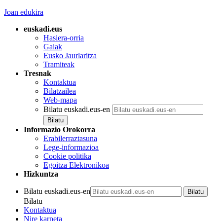
Joan edukira
euskadi.eus
Hasiera-orria
Gaiak
Eusko Jaurlaritza
Tramiteak
Tresnak
Kontaktua
Bilatzailea
Web-mapa
Bilatu euskadi.eus-en
Informazio Orokorra
Erabilerraztasuna
Lege-informazioa
Cookie politika
Egoitza Elektronikoa
Hizkuntza
Bilatu euskadi.eus-en
Bilatu
Kontaktua
Nire karpeta