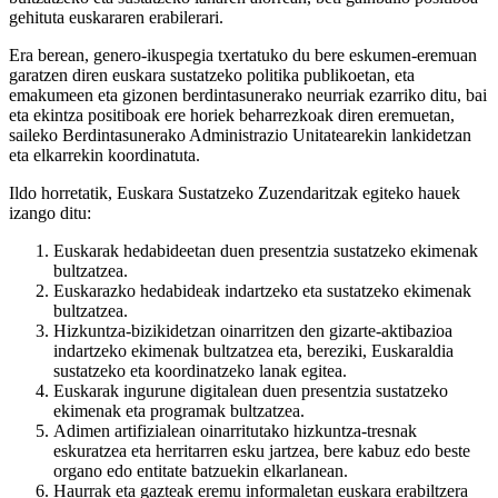
gehituta euskararen erabilerari.
Era berean, genero-ikuspegia txertatuko du bere eskumen-eremuan
garatzen diren euskara sustatzeko politika publikoetan, eta
emakumeen eta gizonen berdintasunerako neurriak ezarriko ditu, bai
eta ekintza positiboak ere horiek beharrezkoak diren eremuetan,
saileko Berdintasunerako Administrazio Unitatearekin lankidetzan
eta elkarrekin koordinatuta.
Ildo horretatik, Euskara Sustatzeko Zuzendaritzak egiteko hauek
izango ditu:
Euskarak hedabideetan duen presentzia sustatzeko ekimenak
bultzatzea.
Euskarazko hedabideak indartzeko eta sustatzeko ekimenak
bultzatzea.
Hizkuntza-bizikidetzan oinarritzen den gizarte-aktibazioa
indartzeko ekimenak bultzatzea eta, bereziki, Euskaraldia
sustatzeko eta koordinatzeko lanak egitea.
Euskarak ingurune digitalean duen presentzia sustatzeko
ekimenak eta programak bultzatzea.
Adimen artifizialean oinarritutako hizkuntza-tresnak
eskuratzea eta herritarren esku jartzea, bere kabuz edo beste
organo edo entitate batzuekin elkarlanean.
Haurrak eta gazteak eremu informaletan euskara erabiltzera