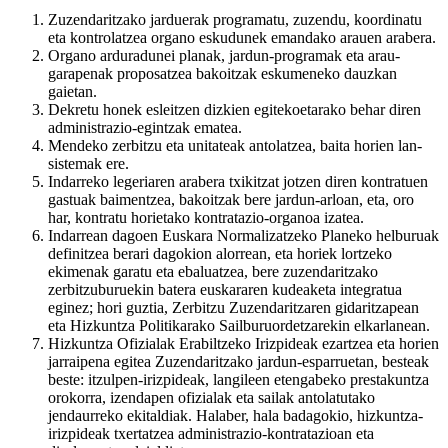
Zuzendaritzako jarduerak programatu, zuzendu, koordinatu
eta kontrolatzea organo eskudunek emandako arauen arabera.
Organo arduradunei planak, jardun-programak eta arau-
garapenak proposatzea bakoitzak eskumeneko dauzkan
gaietan.
Dekretu honek esleitzen dizkien egitekoetarako behar diren
administrazio-egintzak ematea.
Mendeko zerbitzu eta unitateak antolatzea, baita horien lan-
sistemak ere.
Indarreko legeriaren arabera txikitzat jotzen diren kontratuen
gastuak baimentzea, bakoitzak bere jardun-arloan, eta, oro
har, kontratu horietako kontratazio-organoa izatea.
Indarrean dagoen Euskara Normalizatzeko Planeko helburuak
definitzea berari dagokion alorrean, eta horiek lortzeko
ekimenak garatu eta ebaluatzea, bere zuzendaritzako
zerbitzuburuekin batera euskararen kudeaketa integratua
eginez; hori guztia, Zerbitzu Zuzendaritzaren gidaritzapean
eta Hizkuntza Politikarako Sailburuordetzarekin elkarlanean.
Hizkuntza Ofizialak Erabiltzeko Irizpideak ezartzea eta horien
jarraipena egitea Zuzendaritzako jardun-esparruetan, besteak
beste: itzulpen-irizpideak, langileen etengabeko prestakuntza
orokorra, izendapen ofizialak eta sailak antolatutako
jendaurreko ekitaldiak. Halaber, hala badagokio, hizkuntza-
irizpideak txertatzea administrazio-kontratazioan eta