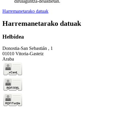
dirulaguntza-deialdietan.
Harremanetarako datuak
Harremanetarako datuak
Helbidea
Donostia-San Sebastián , 1
01010 Vitoria-Gasteiz
Araba