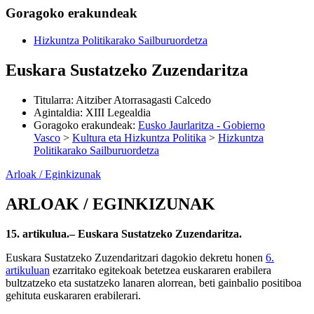
Goragoko erakundeak
Hizkuntza Politikarako Sailburuordetza
Euskara Sustatzeko Zuzendaritza
Titularra
:
Aitziber Atorrasagasti Calcedo
Agintaldia
:
XIII Legealdia
Goragoko erakundeak
:
Eusko Jaurlaritza - Gobierno
Vasco
>
Kultura eta Hizkuntza Politika
>
Hizkuntza
Politikarako Sailburuordetza
Arloak / Eginkizunak
ARLOAK / EGINKIZUNAK
15. artikulua.– Euskara Sustatzeko Zuzendaritza.
Euskara Sustatzeko Zuzendaritzari dagokio dekretu honen
6.
artikuluan
ezarritako egitekoak betetzea euskararen erabilera
bultzatzeko eta sustatzeko lanaren alorrean, beti gainbalio positiboa
gehituta euskararen erabilerari.