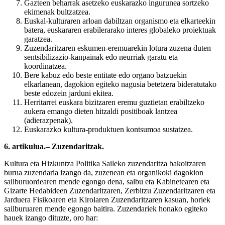
Gazteen beharrak asetzeko euskarazko ingurunea sortzeko
ekimenak bultzatzea.
Euskal-kulturaren arloan dabiltzan organismo eta elkarteekin
batera, euskararen erabilerarako interes globaleko proiektuak
garatzea.
Zuzendaritzaren eskumen-eremuarekin lotura zuzena duten
sentsibilizazio-kanpainak edo neurriak garatu eta
koordinatzea.
Bere kabuz edo beste entitate edo organo batzuekin
elkarlanean, dagokion egiteko nagusia betetzera bideratutako
beste edozein jarduni ekitea.
Herritarrei euskara bizitzaren eremu guztietan erabiltzeko
aukera emango dieten hitzaldi positiboak lantzea
(adierazpenak).
Euskarazko kultura-produktuen kontsumoa sustatzea.
6. artikulua.– Zuzendaritzak.
Kultura eta Hizkuntza Politika Saileko zuzendaritza bakoitzaren
burua zuzendaria izango da, zuzenean eta organikoki dagokion
sailburuordearen mende egongo dena, salbu eta Kabinetearen eta
Gizarte Hedabideen Zuzendaritzaren, Zerbitzu Zuzendaritzaren eta
Jarduera Fisikoaren eta Kirolaren Zuzendaritzaren kasuan, horiek
sailburuaren mende egongo baitira. Zuzendariek honako egiteko
hauek izango dituzte, oro har: