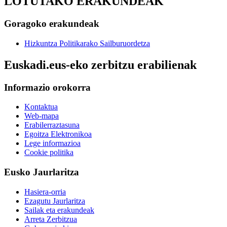
LOTUTAKO ERAKUNDEAK
Goragoko erakundeak
Hizkuntza Politikarako Sailburuordetza
Euskadi.eus-eko zerbitzu erabilienak
Informazio orokorra
Kontaktua
Web-mapa
Erabilerraztasuna
Egoitza Elektronikoa
Lege informazioa
Cookie politika
Eusko Jaurlaritza
Hasiera-orria
Ezagutu Jaurlaritza
Sailak eta erakundeak
Arreta Zerbitzua