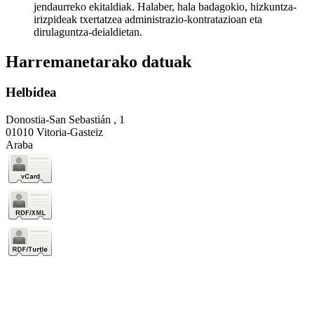
jendaurreko ekitaldiak. Halaber, hala badagokio, hizkuntza-
irizpideak txertatzea administrazio-kontratazioan eta
dirulaguntza-deialdietan.
Harremanetarako datuak
Helbidea
Donostia-San Sebastián , 1
01010 Vitoria-Gasteiz
Araba