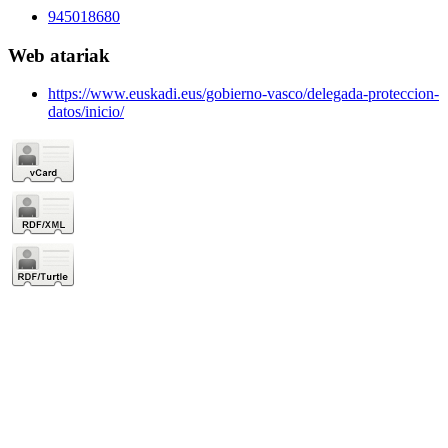
945018680
Web atariak
https://www.euskadi.eus/gobierno-vasco/delegada-proteccion-
datos/inicio/