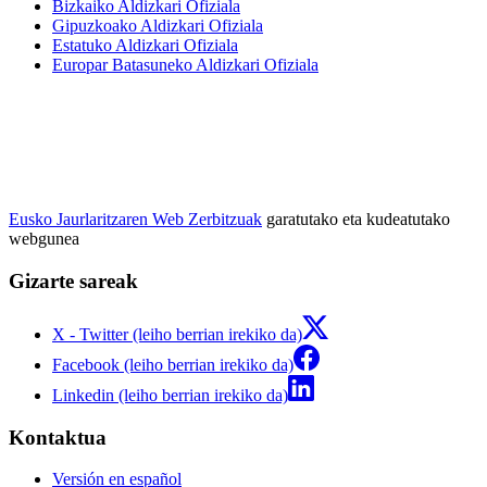
Bizkaiko Aldizkari Ofiziala
Gipuzkoako Aldizkari Ofiziala
Estatuko Aldizkari Ofiziala
Europar Batasuneko Aldizkari Ofiziala
Eusko Jaurlaritzaren Web Zerbitzuak
garatutako eta kudeatutako
webgunea
Gizarte sareak
X - Twitter (leiho berrian irekiko da)
Facebook (leiho berrian irekiko da)
Linkedin (leiho berrian irekiko da)
Kontaktua
Versión en español