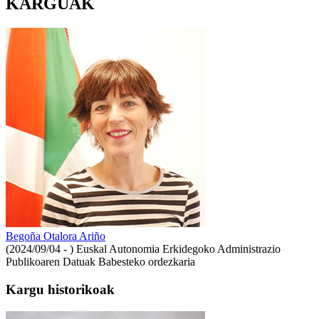
KARGUAK
Begoña Otalora Ariño
(2024/09/04 - )
Euskal Autonomia Erkidegoko Administrazio
Publikoaren Datuak Babesteko ordezkaria
Kargu historikoak