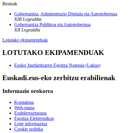
Besteak
Gobernantza, Administrazio Digitala eta Autogobernua
XIII Legealdia
Gobernantza Publikoa eta Autogobernua
XII Legealdia
Lotutako ekipamenduak
LOTUTAKO EKIPAMENDUAK
Eusko Jaurlaritzaren Egoitza Nagusia (Lakua)
Euskadi.eus-eko zerbitzu erabilienak
Informazio orokorra
Kontaktua
Web-mapa
Erabilerraztasuna
Egoitza Elektronikoa
Lege informazioa
Cookie politika