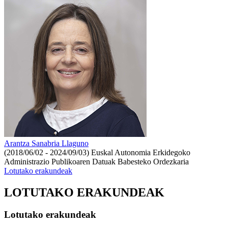
Arantza Sanabria Llaguno
(2018/06/02 - 2024/09/03)
Euskal Autonomia Erkidegoko
Administrazio Publikoaren Datuak Babesteko Ordezkaria
Lotutako erakundeak
LOTUTAKO ERAKUNDEAK
Lotutako erakundeak