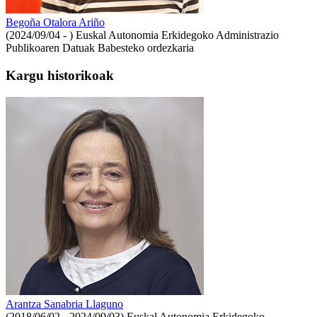
Begoña Otalora Ariño
(2024/09/04 - )
Euskal Autonomia Erkidegoko Administrazio
Publikoaren Datuak Babesteko ordezkaria
Kargu historikoak
Arantza Sanabria Llaguno
(2018/06/02 - 2024/09/03)
Euskal Autonomia Erkidegoko