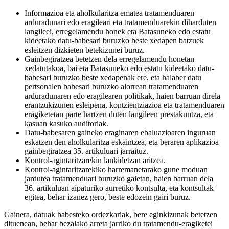
Informazioa eta aholkularitza ematea tratamenduaren
arduradunari edo eragileari eta tratamenduarekin diharduten
langileei, erregelamendu honek eta Batasuneko edo estatu
kideetako datu-babesari buruzko beste xedapen batzuek
esleitzen dizkieten betekizunei buruz.
Gainbegiratzea betetzen dela erregelamendu honetan
xedatutakoa, bai eta Batasuneko edo estatu kideetako datu-
babesari buruzko beste xedapenak ere, eta halaber datu
pertsonalen babesari buruzko alorrean tratamenduaren
arduradunaren edo eragilearen politikak, haien barruan direla
erantzukizunen esleipena, kontzientziazioa eta tratamenduaren
eragiketetan parte hartzen duten langileen prestakuntza, eta
kasuan kasuko auditoriak.
Datu-babesaren gaineko eraginaren ebaluazioaren inguruan
eskatzen den aholkularitza eskaintzea, eta beraren aplikazioa
gainbegiratzea 35. artikuluari jarraituz.
Kontrol-agintaritzarekin lankidetzan aritzea.
Kontrol-agintaritzarekiko harremanetarako gune moduan
jardutea tratamenduari buruzko gaietan, haien barruan dela
36. artikuluan aipaturiko aurretiko kontsulta, eta kontsultak
egitea, behar izanez gero, beste edozein gairi buruz.
Gainera, datuak babesteko ordezkariak, bere eginkizunak betetzen
dituenean, behar bezalako arreta jarriko du tratamendu-eragiketei