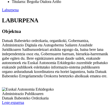
Titularra
:
Begoña Otalora Ariño
Laburpena
LABURPENA
Objektua
Datuak Babesteko ordezkaria, organikoki, Gobernantza,
Administrazio Digitala eta Autogobernu Sailaren Araubide
Juridikoaren Sailburuordetzari atxikita egongo da, baina bere lana
independentzia osoz eta, Gobernuaren barruan, hierarkia-harremanik
gabe egiten du. Bere eginkizunen artean daude sailek, erakunde
autonomoek eta Euskal Autonomia Erkidegoko zuzenbide pribatuko
erakunde publikoek esleitutako informazio-sistema publikoaren
organo arduradunak koordinatzea eta horiei laguntzea, baita Datuak
Babesteko Erregelamendu Orokorra betetzeko aholkuak ematea ere.
Lege-esparrua