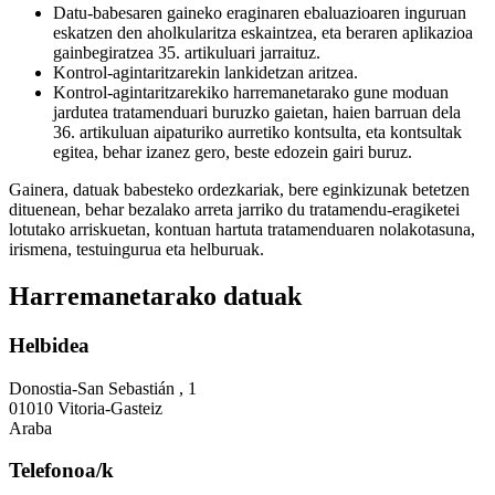
Datu-babesaren gaineko eraginaren ebaluazioaren inguruan
eskatzen den aholkularitza eskaintzea, eta beraren aplikazioa
gainbegiratzea 35. artikuluari jarraituz.
Kontrol-agintaritzarekin lankidetzan aritzea.
Kontrol-agintaritzarekiko harremanetarako gune moduan
jardutea tratamenduari buruzko gaietan, haien barruan dela
36. artikuluan aipaturiko aurretiko kontsulta, eta kontsultak
egitea, behar izanez gero, beste edozein gairi buruz.
Gainera, datuak babesteko ordezkariak, bere eginkizunak betetzen
dituenean, behar bezalako arreta jarriko du tratamendu-eragiketei
lotutako arriskuetan, kontuan hartuta tratamenduaren nolakotasuna,
irismena, testuingurua eta helburuak.
Harremanetarako datuak
Helbidea
Donostia-San Sebastián , 1
01010 Vitoria-Gasteiz
Araba
Telefonoa/k