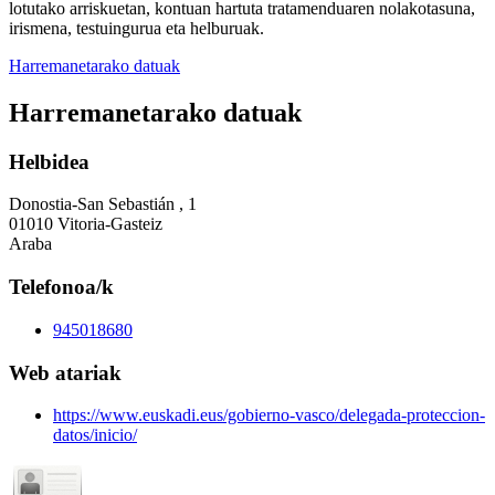
lotutako arriskuetan, kontuan hartuta tratamenduaren nolakotasuna,
irismena, testuingurua eta helburuak.
Harremanetarako datuak
Harremanetarako datuak
Helbidea
Donostia-San Sebastián , 1
01010 Vitoria-Gasteiz
Araba
Telefonoa/k
945018680
Web atariak
https://www.euskadi.eus/gobierno-vasco/delegada-proteccion-
datos/inicio/