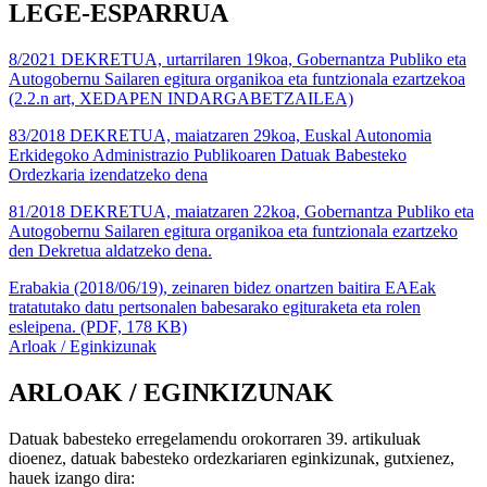
LEGE-ESPARRUA
8/2021 DEKRETUA, urtarrilaren 19koa, Gobernantza Publiko eta
Autogobernu Sailaren egitura organikoa eta funtzionala ezartzekoa
(2.2.n art, XEDAPEN INDARGABETZAILEA)
83/2018 DEKRETUA, maiatzaren 29koa, Euskal Autonomia
Erkidegoko Administrazio Publikoaren Datuak Babesteko
Ordezkaria izendatzeko dena
81/2018 DEKRETUA, maiatzaren 22koa, Gobernantza Publiko eta
Autogobernu Sailaren egitura organikoa eta funtzionala ezartzeko
den Dekretua aldatzeko dena.
Erabakia (2018/06/19), zeinaren bidez onartzen baitira EAEak
tratatutako datu pertsonalen babesarako egituraketa eta rolen
esleipena. (PDF, 178 KB)
Arloak / Eginkizunak
ARLOAK / EGINKIZUNAK
Datuak babesteko erregelamendu orokorraren 39. artikuluak
dioenez, datuak babesteko ordezkariaren eginkizunak, gutxienez,
hauek izango dira: