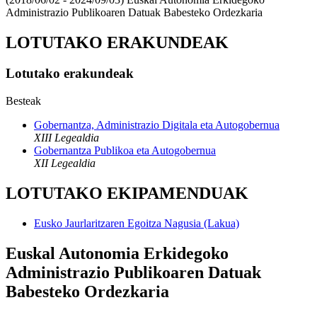
Administrazio Publikoaren Datuak Babesteko Ordezkaria
LOTUTAKO ERAKUNDEAK
Lotutako erakundeak
Besteak
Gobernantza, Administrazio Digitala eta Autogobernua
XIII Legealdia
Gobernantza Publikoa eta Autogobernua
XII Legealdia
LOTUTAKO EKIPAMENDUAK
Eusko Jaurlaritzaren Egoitza Nagusia (Lakua)
Euskal Autonomia Erkidegoko
Administrazio Publikoaren Datuak
Babesteko Ordezkaria