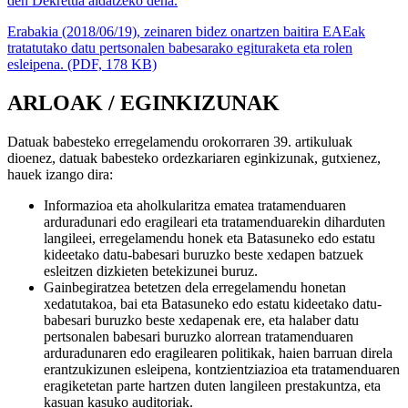
den Dekretua aldatzeko dena.
Erabakia (2018/06/19), zeinaren bidez onartzen baitira EAEak
tratatutako datu pertsonalen babesarako egituraketa eta rolen
esleipena. (PDF, 178 KB)
ARLOAK / EGINKIZUNAK
Datuak babesteko erregelamendu orokorraren 39. artikuluak
dioenez, datuak babesteko ordezkariaren eginkizunak, gutxienez,
hauek izango dira:
Informazioa eta aholkularitza ematea tratamenduaren
arduradunari edo eragileari eta tratamenduarekin diharduten
langileei, erregelamendu honek eta Batasuneko edo estatu
kideetako datu-babesari buruzko beste xedapen batzuek
esleitzen dizkieten betekizunei buruz.
Gainbegiratzea betetzen dela erregelamendu honetan
xedatutakoa, bai eta Batasuneko edo estatu kideetako datu-
babesari buruzko beste xedapenak ere, eta halaber datu
pertsonalen babesari buruzko alorrean tratamenduaren
arduradunaren edo eragilearen politikak, haien barruan direla
erantzukizunen esleipena, kontzientziazioa eta tratamenduaren
eragiketetan parte hartzen duten langileen prestakuntza, eta
kasuan kasuko auditoriak.