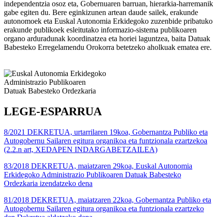
independentzia osoz eta, Gobernuaren barruan, hierarkia-harremanik
gabe egiten du. Bere eginkizunen artean daude sailek, erakunde
autonomoek eta Euskal Autonomia Erkidegoko zuzenbide pribatuko
erakunde publikoek esleitutako informazio-sistema publikoaren
organo arduradunak koordinatzea eta horiei laguntzea, baita Datuak
Babesteko Erregelamendu Orokorra betetzeko aholkuak ematea ere.
LEGE-ESPARRUA
8/2021 DEKRETUA, urtarrilaren 19koa, Gobernantza Publiko eta
Autogobernu Sailaren egitura organikoa eta funtzionala ezartzekoa
(2.2.n art, XEDAPEN INDARGABETZAILEA)
83/2018 DEKRETUA, maiatzaren 29koa, Euskal Autonomia
Erkidegoko Administrazio Publikoaren Datuak Babesteko
Ordezkaria izendatzeko dena
81/2018 DEKRETUA, maiatzaren 22koa, Gobernantza Publiko eta
Autogobernu Sailaren egitura organikoa eta funtzionala ezartzeko