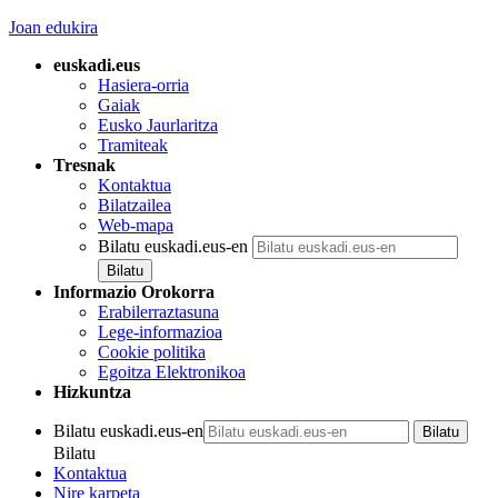
Joan edukira
euskadi.eus
Hasiera-orria
Gaiak
Eusko Jaurlaritza
Tramiteak
Tresnak
Kontaktua
Bilatzailea
Web-mapa
Bilatu euskadi.eus-en
Informazio Orokorra
Erabilerraztasuna
Lege-informazioa
Cookie politika
Egoitza Elektronikoa
Hizkuntza
Bilatu euskadi.eus-en
Bilatu
Kontaktua
Nire karpeta