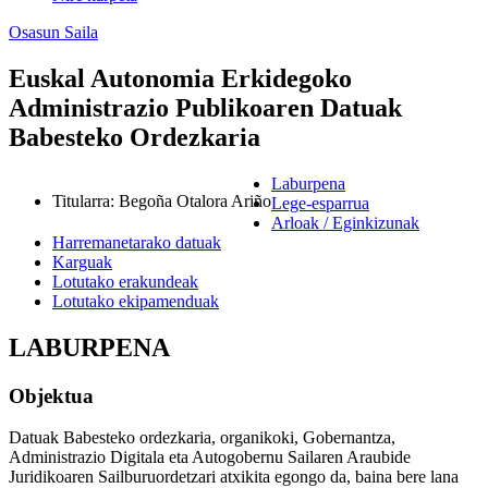
Osasun Saila
Euskal Autonomia Erkidegoko
Administrazio Publikoaren Datuak
Babesteko Ordezkaria
Laburpena
Titularra
:
Begoña Otalora Ariño
Lege-esparrua
Arloak / Eginkizunak
Harremanetarako datuak
Karguak
Lotutako erakundeak
Lotutako ekipamenduak
LABURPENA
Objektua
Datuak Babesteko ordezkaria, organikoki, Gobernantza,
Administrazio Digitala eta Autogobernu Sailaren Araubide
Juridikoaren Sailburuordetzari atxikita egongo da, baina bere lana