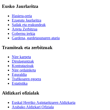
Eusko Jaurlaritza
Hasiera-orria
Ezagutu Jaurlaritza
Sailak eta erakundeak
Arreta Zerbitzua
Gobernu irekia
Gardena, gardetasunaren ataria
Tramiteak eta zerbitzuak
Nire karpeta
Dirulaguntzak
Kontratazioak
Nire ordainketa
Eguraldia
Trafikoaren egoera
Estatistika
Aldizkari ofizialak
Euskal Herriko Agintaritzaren Aldizkaria
Arabako Aldizkari Ofiziala