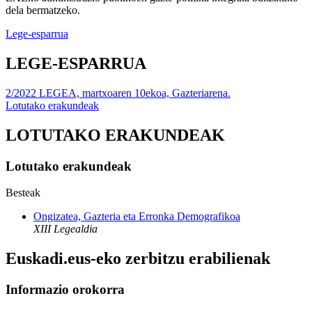
dela bermatzeko.
Lege-esparrua
LEGE-ESPARRUA
2/2022 LEGEA, martxoaren 10ekoa, Gazteriarena.
Lotutako erakundeak
LOTUTAKO ERAKUNDEAK
Lotutako erakundeak
Besteak
Ongizatea, Gazteria eta Erronka Demografikoa
XIII Legealdia
Euskadi.eus-eko zerbitzu erabilienak
Informazio orokorra