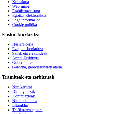
Kontaktua
Web-mapa
Erabilerraztasuna
Egoitza Elektronikoa
Lege informazioa
Cookie politika
Eusko Jaurlaritza
Hasiera-orria
Ezagutu Jaurlaritza
Sailak eta erakundeak
Arreta Zerbitzua
Gobernu irekia
Gardena, gardetasunaren ataria
Tramiteak eta zerbitzuak
Nire karpeta
Dirulaguntzak
Kontratazioak
Nire ordainketa
Eguraldia
Trafikoaren egoera