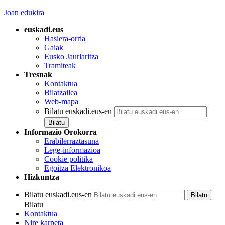
Joan edukira
euskadi.eus
Hasiera-orria
Gaiak
Eusko Jaurlaritza
Tramiteak
Tresnak
Kontaktua
Bilatzailea
Web-mapa
Bilatu euskadi.eus-en
Informazio Orokorra
Erabilerraztasuna
Lege-informazioa
Cookie politika
Egoitza Elektronikoa
Hizkuntza
Bilatu euskadi.eus-en
Bilatu
Kontaktua
Nire karpeta