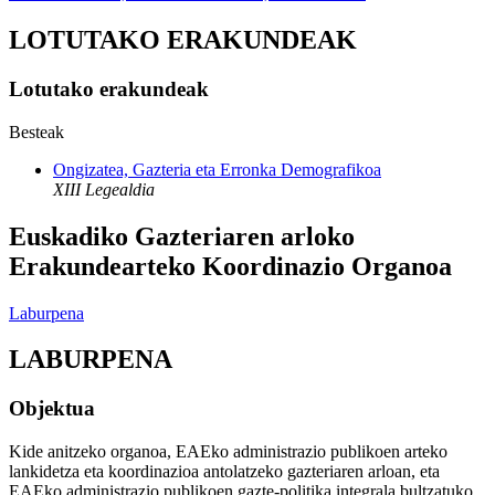
LOTUTAKO ERAKUNDEAK
Lotutako erakundeak
Besteak
Ongizatea, Gazteria eta Erronka Demografikoa
XIII Legealdia
Euskadiko Gazteriaren arloko
Erakundearteko Koordinazio Organoa
Laburpena
LABURPENA
Objektua
Kide anitzeko organoa, EAEko administrazio publikoen arteko
lankidetza eta koordinazioa antolatzeko gazteriaren arloan, eta
EAEko administrazio publikoen gazte-politika integrala bultzatuko