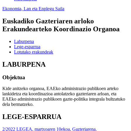
Ekonomia, Lan eta Enplegu Saila
Euskadiko Gazteriaren arloko
Erakundearteko Koordinazio Organoa
Laburpena
Lege-esparrua
Lotutako erakundeak
LABURPENA
Objektua
Kide anitzeko organoa, EAEko administrazio publikoen arteko
lankidetza eta koordinazioa antolatzeko gazteriaren arloan, eta
EAEko administrazio publikoen gazte-politika integrala bultzatuko
dela bermatzeko.
LEGE-ESPARRUA
2/2022 LEGEA, martxoaren 10ekoa, Gazteriarena.