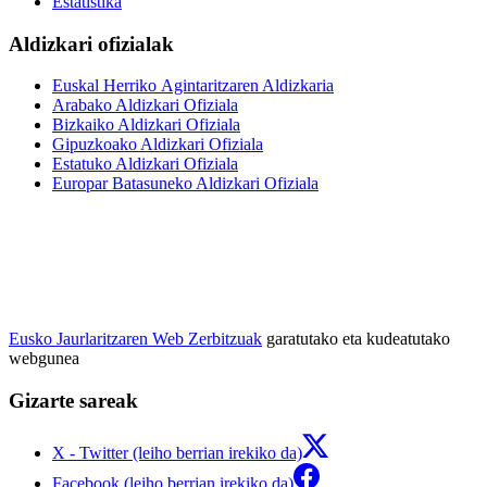
Estatistika
Aldizkari ofizialak
Euskal Herriko Agintaritzaren Aldizkaria
Arabako Aldizkari Ofiziala
Bizkaiko Aldizkari Ofiziala
Gipuzkoako Aldizkari Ofiziala
Estatuko Aldizkari Ofiziala
Europar Batasuneko Aldizkari Ofiziala
Eusko Jaurlaritzaren Web Zerbitzuak
garatutako eta kudeatutako
webgunea
Gizarte sareak
X - Twitter (leiho berrian irekiko da)
Facebook (leiho berrian irekiko da)